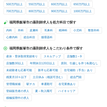
500万円以上
550万円以上
600万円以上
650万円以上
700万円以上
800万円以上
900万円以上
1000万円以上
福岡県飯塚市の薬剤師求人を処方科目で探す
内科
外科
皮膚科
耳鼻科
精神科
小児科
整形外科
心療内科
総合科目
循環器科
福岡県飯塚市の薬剤師求人をこだわり条件で探す
産休・育休取得実績有り
スキルアップ
店舗数1～9
店舗数30以上
年間休日120日以上
原則、引越しを伴う転勤なし
未経験者も応募可能
新卒も応募可能
住宅補助（手当）あり
残業月10ｈ以下
土日休み（相談可含む）
総合門前
管理職候補
駅チカ
車通勤可
在宅業務あり
登録販売者の求人
夏～秋入職可
ハイキャリア
積極採用中の求人