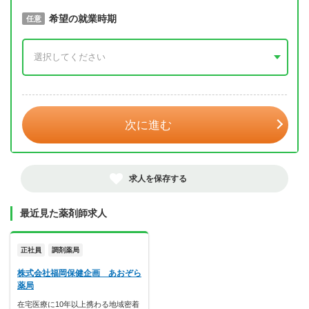
取得予定年
希望の就業時期
必須
任意
年 3月
次に進む
求人を保存する
最近見た薬剤師求人
正社員
調剤薬局
株式会社福岡保健企画 あおぞら
薬局
在宅医療に10年以上携わる地域密着