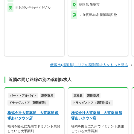
福岡県 飯塚市
※お問い合わせください
ＪＲ筑豊本線 新飯塚駅 他
飯塚市(福岡県)エリアの薬剤師求人をもっと見る
近隣の同じ路線の別の薬剤師求人
パート・アルバイト
調剤薬局
正社員
調剤薬局
ドラッグストア（調剤併設）
ドラッグストア（調剤併設）
株式会社大賀薬局 大賀薬局 飯
株式会社大賀薬局 大賀薬局 飯
塚あいタウン店
塚あいタウン店
福岡を拠点に九州でドミナント展開
福岡を拠点に九州でドミナント展開
している大手調剤・…
している大手調剤・…