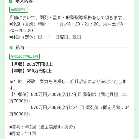
求人内容
積極採用中
店舗において、調剤・監査・服薬指導業務をして頂きます。
■診療（営業）時間・・・月／8：20～21：20、火～土／8：
20～20：20
■休診（定休）日・・・日曜日、祝日
給与
年収350万円以上可
【月収】28.3万円以上
【年収】390万円以上
※年齢、経験、実力を考慮し、会社規定により決定いたしま
す。
【年収例】520万円／30歳 入社7年目 薬剤師（固定月額：31
万7000円）
570万円／35歳 入社12年目 薬剤師（固定月額：34
万8000円）
■賞与：年2回（過去実績4ヶ月分）
■昇給：年1回