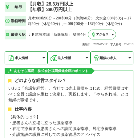
【月収】28.3万円以上
給与
【年収】390万円以上
月木:08時50分～20時00分（休憩60分）,火水金:08時50分～17
勤務時間
時20分（休憩60分）,土:09時00分～13時00分（休憩0分）
最寄り駅
ＪＲ筑豊本線「新飯塚駅」 徒歩4分
アクセス
更新日：2026/05/12 求人番号：254613
求人情報
法人情報
類似の求人
あおぞら薬局 株式会社福岡保健企画のポイント
どのような経営スタイル？
いわば「合議制経営」。当社では売上目標をはじめ、経営目標はす
べて全員で議論を重ねて決定し、実践します。「やらされ感」とは
無縁の職場です。
仕事内容
【具体的には？】
・患者さんの立場に立った服薬指導
・在宅で療養する患者さんへの訪問服薬指導、居宅療養指導
・介護施設の職員に対しての服薬管理のアドバイス