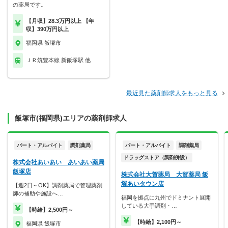
の薬局です。
【月収】28.3万円以上 【年
収】390万円以上
福岡県 飯塚市
ＪＲ筑豊本線 新飯塚駅 他
最近見た薬剤師求人をもっと見る
飯塚市(福岡県)エリアの薬剤師求人
パート・アルバイト
調剤薬局
パート・アルバイト
調剤薬局
ドラッグストア（調剤併設）
株式会社あいあい あいあい薬局
飯塚店
株式会社大賀薬局 大賀薬局 飯
塚あいタウン店
【週2日～OK】調剤薬局で管理薬剤
師の補助や施設へ…
福岡を拠点に九州でドミナント展開
している大手調剤・…
【時給】2,500円～
【時給】2,100円～
福岡県 飯塚市