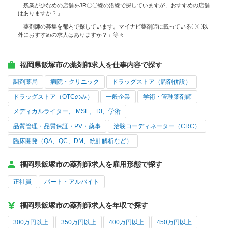
「残業が少なめの店舗をJR〇〇線の沿線で探していますが、おすすめの店舗
はありますか？」
「薬剤師の募集を都内で探しています。マイナビ薬剤師に載っている〇〇以
外におすすめの求人はありますか？」等々
福岡県飯塚市の薬剤師求人を仕事内容で探す
調剤薬局
病院・クリニック
ドラッグストア（調剤併設）
ドラッグストア（OTCのみ）
一般企業
学術・管理薬剤師
メディカルライター、 MSL、 DI、学術
品質管理・品質保証・PV・薬事
治験コーディネーター（CRC）
臨床開発（QA、QC、DM、統計解析など）
福岡県飯塚市の薬剤師求人を雇用形態で探す
正社員
パート・アルバイト
福岡県飯塚市の薬剤師求人を年収で探す
300万円以上
350万円以上
400万円以上
450万円以上