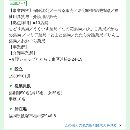
店舗数1～9
【事業内容】保険調剤／一般薬販売／居宅療養管理指導／福
祉用具貸与・介護用品販売
【拠点詳細】■10店舗
ちどり薬局／うぐいす薬局／なの花薬局／ひよこ薬局／かも
め薬局 ／マリア薬局／とまと薬局／たたら介護薬局／りんご
薬局／あおぞら薬局
【事業所】
【介護事業所】
●介護ショップたたら：東区筥松2-24-19
設立
1989年01月
従業員数
薬剤師50名(男15名、女35名）
事務10名
所在地
福岡県飯塚市柏の森946-8
この法人の他の薬剤師求人を見る