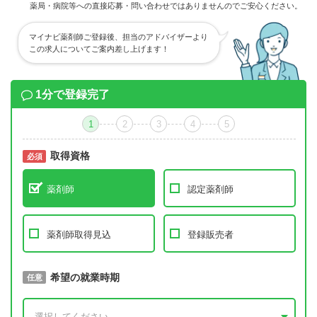
薬局・病院等への直接応募・問い合わせではありませんのでご安心ください。
マイナビ薬剤師ご登録後、担当のアドバイザーより
この求人についてご案内差し上げます！
1分で登録完了
1
2
3
4
5
取得資格
必須
必須
薬剤師
認定薬剤師
薬剤師取得見込
登録販売者
取得予定年
希望の就業時期
必須
任意