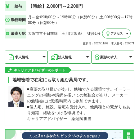
【時給】2,000円～2,200円
給与
月～金:09時00分～19時00分（休憩60分）,土:09時00分～17時
勤務時間
00分（休憩60分）
最寄り駅
大阪市営千日前線「玉川(大阪)駅」 徒歩1分
アクセス
更新日：2024/11/09 求人番号：250671
求人情報
法人情報
類似の求人
キャリアアドバイザーのレポート
地域密着で在宅にも取り組む薬局です。
■麻薬の取り扱いがあり、勉強できる環境です。イーラー
ニングの補助や講師を招いての勉強会があり、メーカー
の勉強会には勤務時間内に参加できます。
■個人宅、施設、居宅を受け入れ、他業種との繋がりもあ
り知識、経験をつける環境です。
キャリアアドバイザー 薬剤師担当