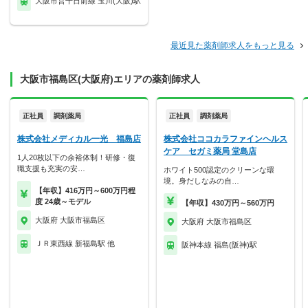
大阪市営千日前線 玉川(大阪)駅
最近見た薬剤師求人をもっと見る
大阪市福島区(大阪府)エリアの薬剤師求人
正社員
調剤薬局
正社員
調剤薬局
株式会社メディカル一光 福島店
株式会社ココカラファインヘルス
ケア セガミ薬局 堂島店
1人20枚以下の余裕体制！研修・復
職支援も充実の安…
ホワイト500認定のクリーンな環
境。身だしなみの自…
【年収】416万円～600万円程
度 24歳～モデル
【年収】430万円～560万円
大阪府 大阪市福島区
大阪府 大阪市福島区
ＪＲ東西線 新福島駅 他
阪神本線 福島(阪神)駅