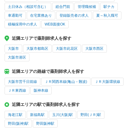
土日休み（相談可含む）
総合門前
管理職候補
駅チカ
車通勤可
在宅業務あり
登録販売者の求人
夏～秋入職可
積極採用中の求人
WEB面接OK
近隣エリアで薬剤師求人を探す
大阪市
大阪市都島区
大阪市此花区
大阪市西区
大阪市港区
近隣エリアの路線で薬剤師求人を探す
大阪市営千日前線
ＪＲ関西本線(亀山－難波)
ＪＲ大阪環状線
ＪＲ東西線
阪神本線
近隣エリアの駅で薬剤師求人を探す
海老江駅
新福島駅
玉川(大阪)駅
野田(ＪＲ)駅
野田(阪神)駅
野田阪神駅