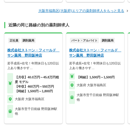
大阪市福島区(大阪府)エリアの薬剤師求人をもっと見る
近隣の同じ路線の別の薬剤師求人
正社員
調剤薬局
パート・アルバイト
調剤薬局
株式会社ストーン・フィールド
株式会社ストーン・フィールド
サン薬局 野田阪神店
サン薬局 野田阪神店
若手成長×在宅！年間休日も120日以
若手成長×在宅！年間休日も120日以
上あり働きやす…
上あり働きやす…
【月収】40.0万円～45.8万円程
【時給】1,500円～1,500円
度 モデル
大阪府 大阪市福島区
【年収】460万円～550万円
【時給】1,500円～1,800円
大阪市営千日前線 野田阪神駅
大阪府 大阪市福島区
他
大阪市営千日前線 野田阪神駅
他