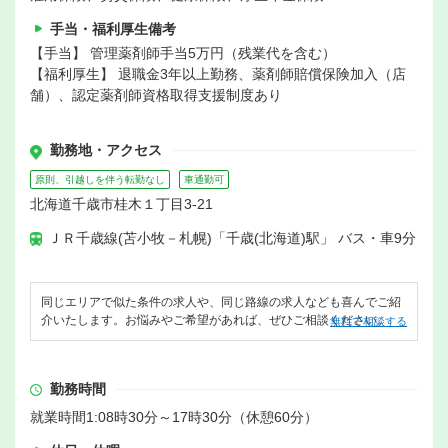
手当・福利厚生備考
【手当】 管理薬剤師手当5万円（残業代を含む）
【福利厚生】 退職金3年以上勤務、薬剤師賠償保険加入（店
舗）、認定薬剤師資格取得支援制度あり
勤務地・アクセス
原則、引越しを伴う転勤なし
車通勤可
北海道千歳市桂木１丁目3-21
ＪＲ千歳線(苫小牧－札幌)「千歳(北海道)駅」 バス・車9分
同じエリアで似た条件の求人や、同じ路線の求人なども喜んでご紹
介いたします。お悩みやご希望があれば、ぜひご相談ください。
無料で相談する
勤務時間
就業時間1:08時30分～17時30分（休憩60分）