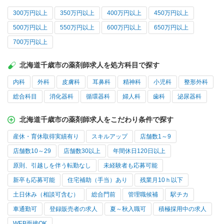
300万円以上
350万円以上
400万円以上
450万円以上
500万円以上
550万円以上
600万円以上
650万円以上
700万円以上
北海道千歳市の薬剤師求人を処方科目で探す
内科
外科
皮膚科
耳鼻科
精神科
小児科
整形外科
総合科目
消化器科
循環器科
婦人科
歯科
泌尿器科
北海道千歳市の薬剤師求人をこだわり条件で探す
産休・育休取得実績有り
スキルアップ
店舗数1～9
店舗数10～29
店舗数30以上
年間休日120日以上
原則、引越しを伴う転勤なし
未経験者も応募可能
新卒も応募可能
住宅補助（手当）あり
残業月10ｈ以下
土日休み（相談可含む）
総合門前
管理職候補
駅チカ
車通勤可
登録販売者の求人
夏～秋入職可
積極採用中の求人
WEB面接OK