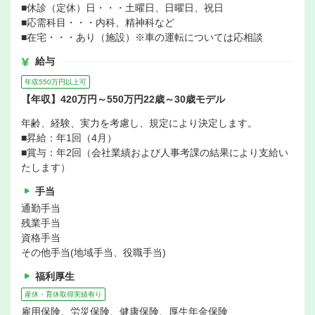
■休診（定休）日・・・土曜日、日曜日、祝日
■応需科目・・・内科、精神科など
■在宅・・・あり（施設）※車の運転については応相談
給与
年収550万円以上可
【年収】420万円～550万円22歳～30歳モデル
年齢、経験、実力を考慮し、規定により決定します。
■昇給：年1回（4月）
■賞与：年2回（会社業績および人事考課の結果により支給い
たします）
手当
通勤手当
残業手当
資格手当
その他手当(地域手当、役職手当)
福利厚生
産休・育休取得実績有り
雇用保険、労災保険、健康保険、厚生年金保険