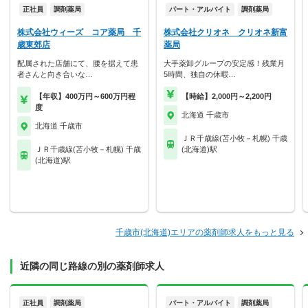
正社員
調剤薬局
パート・アルバイト
調剤薬局
株式会社ウィーズ コア薬局 千
株式会社クリオネ クリオネ新富
歳東郊店
薬局
配属された店舗にて、腰を据えて患
大手薬卸グループの安定感！残業月
者さんと向き合いな…
5時間、独自の休暇…
【年収】400万円～600万円程
【時給】2,000円～2,200円
度
北海道 千歳市
北海道 千歳市
ＪＲ千歳線(苫小牧－札幌) 千歳
ＪＲ千歳線(苫小牧－札幌) 千歳
(北海道)駅
(北海道)駅
千歳市(北海道)エリアの薬剤師求人をもっと見る
近隣の同じ路線の別の薬剤師求人
正社員
調剤薬局
パート・アルバイト
調剤薬局