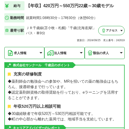
【年収】420万円～550万円22歳～30歳モデル
給与
勤務時間
就業時間1:08時30分～17時30分（休憩60分）
ＪＲ千歳線(苫小牧－札幌)「千歳(北海道)駅」
最寄り駅
アクセス
バス・車9分
更新日：2024/09/25 求人番号：242619
求人情報
法人情報
類似の求人
株式会社サンクール 千歳店のポイント
充実の研修制度
◆薬剤師会の勉強会への参加や、MRを招いての薬の勉強会はもち
ろん、接遇研修まで行っています。
◆認定薬剤師資格の取得奨励を行っており、eラーニングを活用す
ることができます。
年収520万円以上相談可能
◆30歳経験者で年収520万～530万円相談可能です。
◆町の中心部から離れた薬局では、地域手当を支給しています。
キャリアアドバイザーのレポート