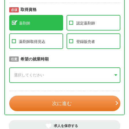
取得資格
必須
必須
薬剤師
認定薬剤師
薬剤師取得見込
登録販売者
取得予定年
希望の就業時期
必須
任意
年 3月
次に進む
求人を保存する