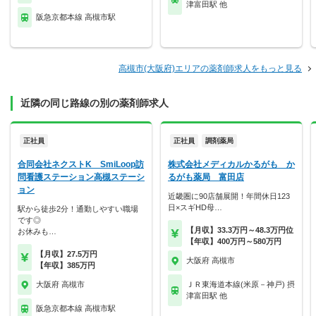
津富田駅 他
阪急京都本線 高槻市駅
高槻市(大阪府)エリアの薬剤師求人をもっと見る
近隣の同じ路線の別の薬剤師求人
正社員
正社員
調剤薬局
合同会社ネクストK SmiLoop訪
株式会社メディカルかるがも か
問看護ステーション高槻ステーシ
るがも薬局 富田店
ョン
近畿圏に90店舗展開！年間休日123
日×スギHD母…
駅から徒歩2分！通勤しやすい職場
です◎
【月収】33.3万円～48.3万円位
お休みも…
【年収】400万円～580万円
【月収】27.5万円
大阪府 高槻市
【年収】385万円
大阪府 高槻市
ＪＲ東海道本線(米原－神戸) 摂
津富田駅 他
阪急京都本線 高槻市駅