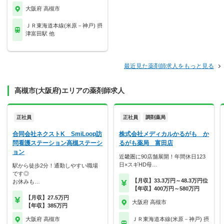
大阪府 高槻市
ＪＲ東海道本線(米原－神戸) 摂
津富田駅 他
最近見た薬剤師求人をもっと見る
高槻市(大阪府)エリアの薬剤師求人
正社員
正社員
調剤薬局
合同会社ネクストK SmiLoop訪
株式会社メディカルかるがも か
問看護ステーション高槻ステーシ
るがも薬局 富田店
ョン
近畿圏に90店舗展開！年間休日123
日×スギHD母…
駅から徒歩2分！通勤しやすい職場
です◎
【月収】33.3万円～48.3万円位
お休みも…
【年収】400万円～580万円
【月収】27.5万円
大阪府 高槻市
【年収】385万円
大阪府 高槻市
ＪＲ東海道本線(米原－神戸) 摂