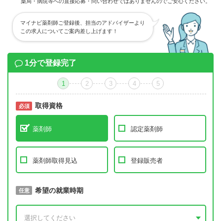
薬局・病院等への直接応募・問い合わせではありませんのでご安心ください。
マイナビ薬剤師ご登録後、担当のアドバイザーより
この求人についてご案内差し上げます！
1分で登録完了
1
2
3
4
5
取得資格
必須
必須
薬剤師
認定薬剤師
薬剤師取得見込
登録販売者
取得予定年
希望の就業時期
必須
任意