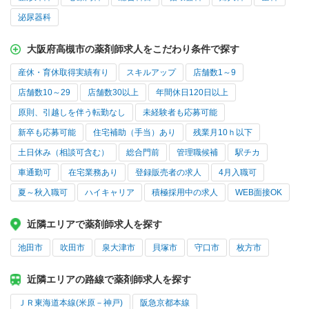
泌尿器科
大阪府高槻市の薬剤師求人をこだわり条件で探す
産休・育休取得実績有り
スキルアップ
店舗数1～9
店舗数10～29
店舗数30以上
年間休日120日以上
原則、引越しを伴う転勤なし
未経験者も応募可能
新卒も応募可能
住宅補助（手当）あり
残業月10ｈ以下
土日休み（相談可含む）
総合門前
管理職候補
駅チカ
車通勤可
在宅業務あり
登録販売者の求人
4月入職可
夏～秋入職可
ハイキャリア
積極採用中の求人
WEB面接OK
近隣エリアで薬剤師求人を探す
池田市
吹田市
泉大津市
貝塚市
守口市
枚方市
近隣エリアの路線で薬剤師求人を探す
ＪＲ東海道本線(米原－神戸)
阪急京都本線