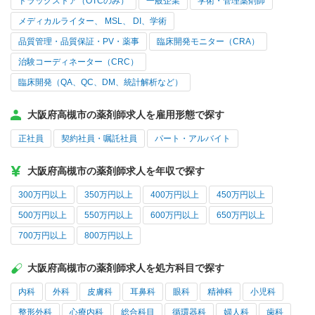
ドラッグストア（OTCのみ）
一般企業
学術・管理薬剤師
メディカルライター、 MSL、 DI、学術
品質管理・品質保証・PV・薬事
臨床開発モニター（CRA）
治験コーディネーター（CRC）
臨床開発（QA、QC、DM、統計解析など）
大阪府高槻市の薬剤師求人を雇用形態で探す
正社員
契約社員・嘱託社員
パート・アルバイト
大阪府高槻市の薬剤師求人を年収で探す
300万円以上
350万円以上
400万円以上
450万円以上
500万円以上
550万円以上
600万円以上
650万円以上
700万円以上
800万円以上
大阪府高槻市の薬剤師求人を処方科目で探す
内科
外科
皮膚科
耳鼻科
眼科
精神科
小児科
整形外科
心療内科
総合科目
循環器科
婦人科
歯科