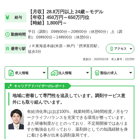
【月収】28.8万円以上 24歳～モデル
【年収】450万円～650万円位
給与
【時給】1,800円～
平日（調剤）:09時00分～20時00分（休憩60分）,土（調
勤務時間
剤）:09時00分～14時00分（休憩0分）
ＪＲ東海道本線(米原－神戸)「摂津富田駅」
最寄り駅
アクセス
徒歩3分
更新日：2025/02/18 求人番号：221550
求人情報
法人情報
類似の求人
キャリアアドバイザーのレポート
地域に密着して専門性を追及しています。調剤サービス意
外にも取り組んでいます。
有給消化率はほぼ100%、残業時間も5時間程度／月をワ
ークライフバランスを充実できる環境が整っています。
また研修制度がととのっており、不定期開催ではありま
すが勉強会も行っており、薬剤師としての知識経験を身
に着ける事が出来る調剤薬局です。