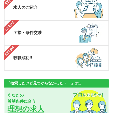
求人のご紹介
面接・条件交渉
転職成功!!
「検索したけど見つからなかった・・」
方は
あなたの
希望条件に合う
理想の求人