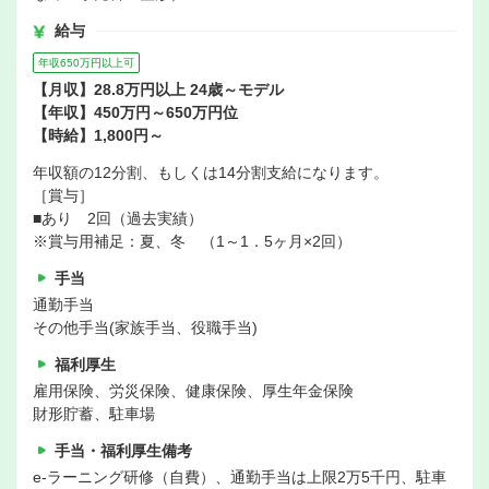
給与
年収650万円以上可
【月収】28.8万円以上 24歳～モデル
【年収】450万円～650万円位
【時給】1,800円～
年収額の12分割、もしくは14分割支給になります。
［賞与］
■あり 2回（過去実績）
※賞与用補足：夏、冬 （1～1．5ヶ月×2回）
手当
通勤手当
その他手当(家族手当、役職手当)
福利厚生
雇用保険、労災保険、健康保険、厚生年金保険
財形貯蓄、駐車場
手当・福利厚生備考
e-ラーニング研修（自費）、通勤手当は上限2万5千円、駐車