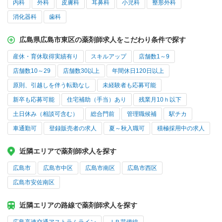
内科
外科
皮膚科
耳鼻科
小児科
整形外科
消化器科
歯科
広島県広島市東区の薬剤師求人をこだわり条件で探す
産休・育休取得実績有り
スキルアップ
店舗数1～9
店舗数10～29
店舗数30以上
年間休日120日以上
原則、引越しを伴う転勤なし
未経験者も応募可能
新卒も応募可能
住宅補助（手当）あり
残業月10ｈ以下
土日休み（相談可含む）
総合門前
管理職候補
駅チカ
車通勤可
登録販売者の求人
夏～秋入職可
積極採用中の求人
近隣エリアで薬剤師求人を探す
広島市
広島市中区
広島市南区
広島市西区
広島市安佐南区
近隣エリアの路線で薬剤師求人を探す