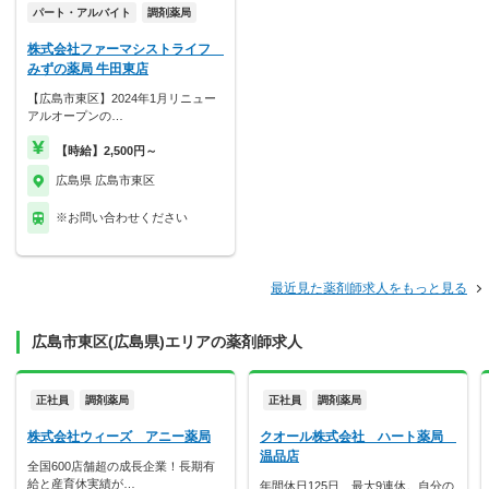
パート・アルバイト
調剤薬局
株式会社ファーマシストライフ
みずの薬局 牛田東店
【広島市東区】2024年1月リニュー
アルオープンの…
【時給】2,500円～
広島県 広島市東区
※お問い合わせください
最近見た薬剤師求人をもっと見る
広島市東区(広島県)エリアの薬剤師求人
正社員
調剤薬局
正社員
調剤薬局
株式会社ウィーズ アニー薬局
クオール株式会社 ハート薬局
温品店
全国600店舗超の成長企業！長期有
給と産育休実績が…
年間休日125日、最大9連休。自分の