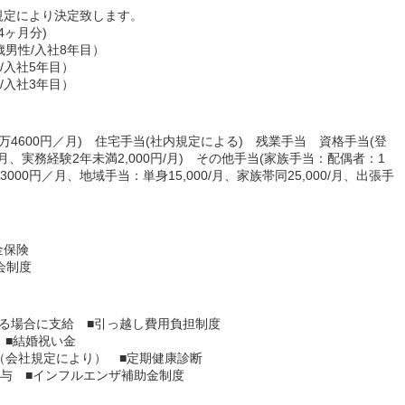
規定により決定致します。
4ヶ月分)
歳男性/入社8年目）
入社5年目）
入社3年目）
1万4600円／月) 住宅手当(社内規定による) 残業手当 資格手当(登
月、実務経験2年未満2,000円/月) その他手当(家族手当：配偶者：1
3000円／月、地域手当：単身15,000/月、家族帯同25,000/月、出張手
金保険
会制度
る場合に支給 ■引っ越し費用負担制度
 ■結婚祝い金
（会社規定により） ■定期健康診断
貸与 ■インフルエンザ補助金制度