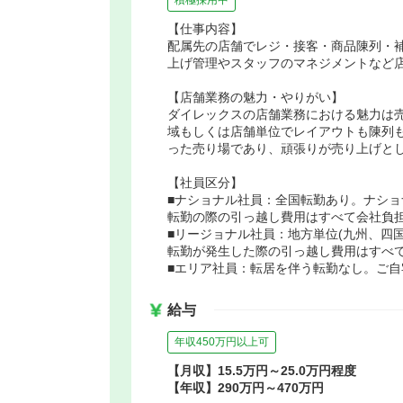
【仕事内容】
配属先の店舗でレジ・接客・商品陳列・
上げ管理やスタッフのマネジメントなど店
【店舗業務の魅力・やりがい】
ダイレックスの店舗業務における魅力は売
域もしくは店舗単位でレイアウトも陳列
った売り場であり、頑張りが売り上げと
【社員区分】
■ナショナル社員：全国転勤あり。ナショナル
転勤の際の引っ越し費用はすべて会社負
■リージョナル社員：地方単位(九州、四
転勤が発生した際の引っ越し費用はすべ
■エリア社員：転居を伴う転勤なし。ご
給与
年収450万円以上可
【月収】15.5万円～25.0万円程度
【年収】290万円～470万円