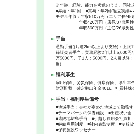
※年齢、経験、能力を考慮のうえ、同社
■昇給：年1回 ■賞与：年2回(過去実績4.
モデル年収：年収510万円（エリア長/45
年収420万円（店長/37歳男性/
年収360万円（主任/26歳男性/
手当
通勤手当((片道2km以上より支給)：上限
録販売者手当：実務経験2年以上5,000円/
万5000円、子1人：5000円、2人目以降：
当)
福利厚生
雇用保険、労災保険、健康保険、厚生年
財形貯蓄、確定拠出年金401k、社員持株
手当・福利厚生備考
■地域手当：会社が定めた地域にて勤務す
■テーマパークの保養施設 ■出産祝い金
■遠隔地離島手当 ■引越し費用会社負担
■継続雇用制度 ■社内表彰制度 ■制服
■保養施設ワッセナー