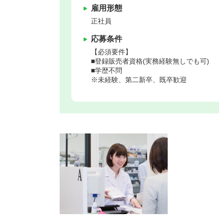
雇用形態
正社員
応募条件
【必須要件】
■登録販売者資格(実務経験無しでも可)
■学歴不問
※未経験、第二新卒、既卒歓迎