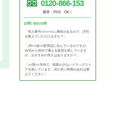
0120-866-153
携帯・PHS OK！
お問い合わせ例
「求人番号○○○○○○に興味があるので、評判
を教えていただけますか？」
「JR○○線○○駅周辺に住んでいるのですが、
自宅から30分で通える薬局を探しています
が、おすすめの求人はありますか？」
「○○県○○市内で、残業が少ないドラッグスト
アを探しています。何か良い情報があれば教
えてください」