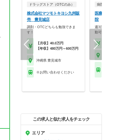
ドラッグストア（OTCのみ）
病院・クリニック
株式会社マツモトキヨシ九州販
医療法人おもと会 大浜第
売 豊見城店
院
調剤・OTCどちらも勉強できま
週3日～OK☆残業無し♪マイ
す！
勤可能◎
け
【月収】40.0万円
【時給】1,900円～2,2
【年収】480万円～600万円
沖縄県 豊見城市
沖縄県 豊見城市
沖縄都市モノレールゆ
※お問い合わせください
ール 奥武山公園駅
この求人と似た求人をチェック
エリア