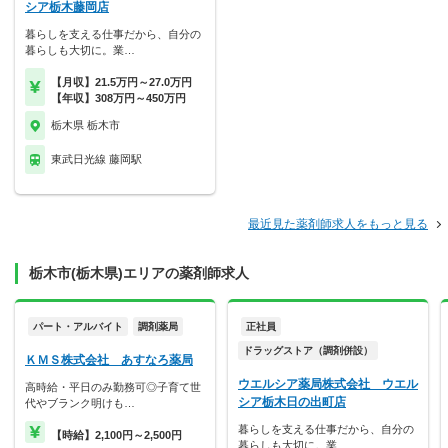
シア栃木藤岡店
暮らしを支える仕事だから、自分の
暮らしも大切に。業…
【月収】21.5万円～27.0万円
【年収】308万円～450万円
栃木県 栃木市
東武日光線 藤岡駅
最近見た薬剤師求人をもっと見る
栃木市(栃木県)エリアの薬剤師求人
パート・アルバイト
調剤薬局
正社員
ドラッグストア（調剤併設）
ＫＭＳ株式会社 あすなろ薬局
ウエルシア薬局株式会社 ウエル
高時給・平日のみ勤務可◎子育て世
シア栃木日の出町店
代やブランク明けも…
暮らしを支える仕事だから、自分の
【時給】2,100円～2,500円
暮らしも大切に。業…