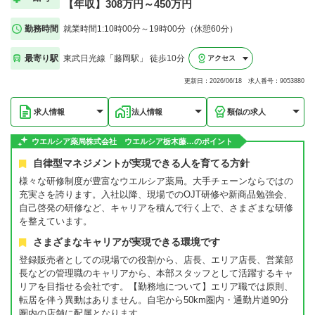
【年収】308万円～450万円
勤務時間
就業時間1:10時00分～19時00分（休憩60分）
最寄り駅
東武日光線「藤岡駅」 徒歩10分
アクセス
更新日：2026/06/18 求人番号：9053880
求人情報
法人情報
類似の求人
ウエルシア薬局株式会社 ウエルシア栃木藤…のポイント
自律型マネジメントが実現できる人を育てる方針
様々な研修制度が豊富なウエルシア薬局。大手チェーンならではの
充実さを誇ります。入社以降、現場でのOJT研修や新商品勉強会、
自己啓発の研修など、キャリアを積んで行く上で、さまざまな研修
を整えています。
さまざまなキャリアが実現できる環境です
登録販売者としての現場での役割から、店長、エリア店長、営業部
長などの管理職のキャリアから、本部スタッフとして活躍するキャ
リアを目指せる会社です。【勤務地について】エリア職では原則、
転居を伴う異動はありません。自宅から50km圏内・通勤片道90分
圏内の店舗に配属となります。