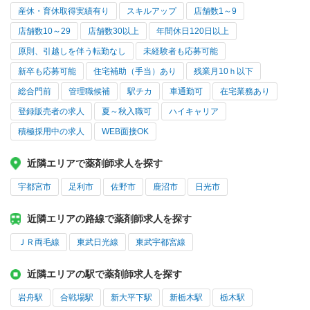
産休・育休取得実績有り
スキルアップ
店舗数1～9
店舗数10～29
店舗数30以上
年間休日120日以上
原則、引越しを伴う転勤なし
未経験者も応募可能
新卒も応募可能
住宅補助（手当）あり
残業月10ｈ以下
総合門前
管理職候補
駅チカ
車通勤可
在宅業務あり
登録販売者の求人
夏～秋入職可
ハイキャリア
積極採用中の求人
WEB面接OK
近隣エリアで薬剤師求人を探す
宇都宮市
足利市
佐野市
鹿沼市
日光市
近隣エリアの路線で薬剤師求人を探す
ＪＲ両毛線
東武日光線
東武宇都宮線
近隣エリアの駅で薬剤師求人を探す
岩舟駅
合戦場駅
新大平下駅
新栃木駅
栃木駅