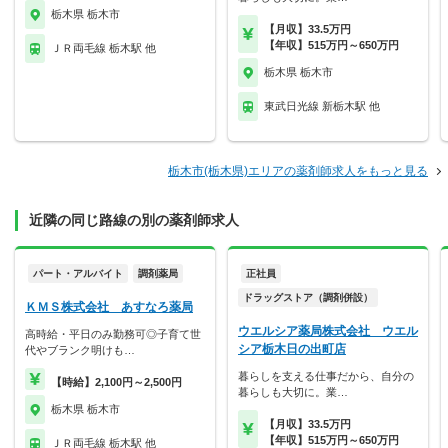
栃木県 栃木市
【月収】33.5万円
【年収】515万円～650万円
ＪＲ両毛線 栃木駅 他
栃木県 栃木市
東武日光線 新栃木駅 他
栃木市(栃木県)エリアの薬剤師求人をもっと見る
近隣の同じ路線の別の薬剤師求人
パート・アルバイト
調剤薬局
正社員
ドラッグストア（調剤併設）
ＫＭＳ株式会社 あすなろ薬局
ウエルシア薬局株式会社 ウエル
高時給・平日のみ勤務可◎子育て世
シア栃木日の出町店
代やブランク明けも…
暮らしを支える仕事だから、自分の
【時給】2,100円～2,500円
暮らしも大切に。業…
栃木県 栃木市
【月収】33.5万円
【年収】515万円～650万円
ＪＲ両毛線 栃木駅 他