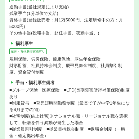
通勤手当(当社規定により支給)
残業手当(1分単位で支給)
資格手当(登録販売者：月1万5000円、法定研修中の方：月
5000円)
その他手当(役職手当、赴任手当、夜勤手当、)
福利厚生
産休・育休取得実績有り
雇用保険、労災保険、健康保険、厚生年金保険
財形貯蓄、社員持株会制度、慶弔見舞金制度、社員割引制
度、資金貸付制度
手当・福利厚生備考
■グループ保険・医療保険 ■LTD(長期障害所得補償保険)制度
あり
■制服貸与 ■育児短時間勤務制度（最長で子が中学1年生にな
る4月までの間）
■社宅制度(借上社宅)※ナショナル職・リージョナル職を選択
して、転居を伴う異動が発生した場合
■従業員割引制度 ■従業員持株会制度 ■退職金制度（一時
金・確定拠出年金）