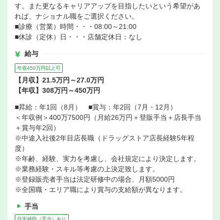
す。また更なるキャリアアップを目指したいという希望があ
れば、ナショナル職をご選択ください。
■診療（営業）時間・・・08:00～21:00
■休診（定休）日・・・店舗定休日：なし
給与
年収450万円以上可
【月収】21.5万円～27.0万円
【年収】308万円～450万円
■昇給：年1回（8月） ■賞与：年2回（7月・12月）
＜年収例＞400万7500円（月給26万円＋登販手当＋店長手当
＋賞与年2回）
※中途入社後2年目店長職（ドラッグストア店長経験5年程
度）
※年齢、経験、実力を考慮し、会社規定により決定します。
※業務経験・スキル等考慮の上決定致します。
※登録販売者手当は法定研修中の場合、月額5000円
※全国職・エリア職により賞与の支給額が異なります。
手当
住宅補助（手当）あり