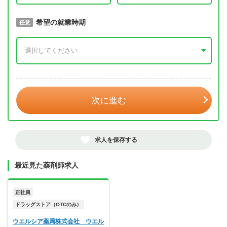
取得予定年
希望の就業時期
必須
任意
年 3月
次に進む
求人を保存する
最近見た薬剤師求人
正社員
ドラッグストア（OTCのみ）
ウエルシア薬局株式会社 ウエル