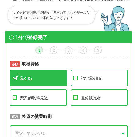
マイナビ薬剤師ご登録後、担当のアドバイザーより
この求人についてご案内差し上げます！
1分で登録完了
1
2
3
4
5
取得資格
必須
必須
薬剤師
認定薬剤師
薬剤師取得見込
登録販売者
取得予定年
希望の就業時期
必須
任意