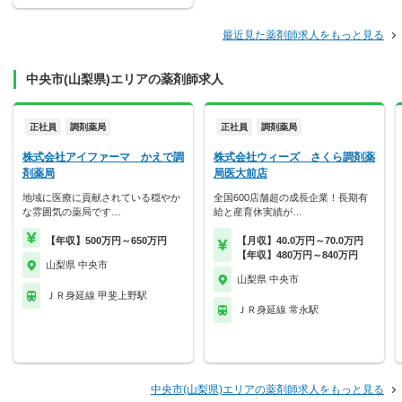
最近見た薬剤師求人をもっと見る
中央市(山梨県)エリアの薬剤師求人
正社員
調剤薬局
正社員
調剤薬局
株式会社アイファーマ かえで調
株式会社ウィーズ さくら調剤薬
剤薬局
局医大前店
地域に医療に貢献されている穏やか
全国600店舗超の成長企業！長期有
な雰囲気の薬局です…
給と産育休実績が…
【年収】500万円～650万円
【月収】40.0万円～70.0万円
【年収】480万円～840万円
山梨県 中央市
山梨県 中央市
ＪＲ身延線 甲斐上野駅
ＪＲ身延線 常永駅
中央市(山梨県)エリアの薬剤師求人をもっと見る