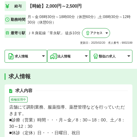
【時給】2,000円～2,500円
給与
月～金:08時30分～18時00分（休憩60分）,土:08時30分～12時
勤務時間
30分（休憩0分）
最寄り駅
ＪＲ身延線「常永駅」 徒歩10分
アクセス
更新日：2025/02/20 求人番号：9002199
求人情報
法人情報
類似の求人
求人情報
求人内容
積極採用中
店舗にて調剤業務、服薬指導、薬歴管理などを行っていただ
きます。
■診療（営業）時間・・・月～金／8：30～18：00、土／8：
30～12：30
■休診（定休）日・・・日曜日、祝日