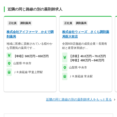
近隣の同じ路線の別の薬剤師求人
正社員
調剤薬局
正社員
調剤薬局
株式会社アイファーマ かえで調
株式会社ウィーズ さくら調剤薬
剤薬局
局医大前店
地域に医療に貢献されている穏やか
全国600店舗超の成長企業！長期有
な雰囲気の薬局です…
給と産育休実績が…
【年収】500万円～650万円
【月収】40.0万円～70.0万円
【年収】480万円～840万円
山梨県 中央市
山梨県 中央市
ＪＲ身延線 甲斐上野駅
ＪＲ身延線 常永駅
近隣の同じ路線の別の薬剤師求人をもっと見る