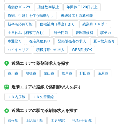
店舗数10～29
店舗数30以上
年間休日120日以上
原則、引越しを伴う転勤なし
未経験者も応募可能
新卒も応募可能
住宅補助（手当）あり
残業月10ｈ以下
土日休み（相談可含む）
総合門前
管理職候補
駅チカ
車通勤可
在宅業務あり
登録販売者の求人
夏～秋入職可
ハイキャリア
積極採用中の求人
WEB面接OK
近隣エリアで薬剤師求人を探す
市川市
船橋市
館山市
松戸市
野田市
茂原市
近隣エリアの路線で薬剤師求人を探す
ＪＲ内房線
ＪＲ久留里線
近隣エリアの駅で薬剤師求人を探す
巌根駅
上総清川駅
木更津駅
祇園(千葉)駅