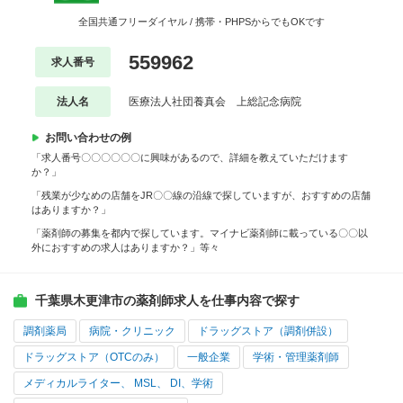
全国共通フリーダイヤル / 携帯・PHPSからでもOKです
559962
求人番号
法人名
医療法人社団養真会 上総記念病院
お問い合わせの例
「求人番号〇〇〇〇〇〇に興味があるので、詳細を教えていただけます
か？」
「残業が少なめの店舗をJR〇〇線の沿線で探していますが、おすすめの店舗
はありますか？」
「薬剤師の募集を都内で探しています。マイナビ薬剤師に載っている〇〇以
外におすすめの求人はありますか？」等々
千葉県木更津市の薬剤師求人を仕事内容で探す
調剤薬局
病院・クリニック
ドラッグストア（調剤併設）
ドラッグストア（OTCのみ）
一般企業
学術・管理薬剤師
メディカルライター、 MSL、 DI、学術