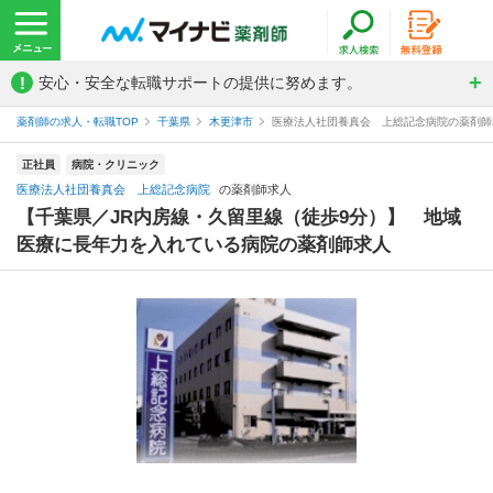
!
安心・安全な転職サポートの提供に努めます。
薬剤師の求人・転職TOP
千葉県
木更津市
医療法人社団養真会 上総記念病院の薬剤師
正社員
病院・クリニック
医療法人社団養真会 上総記念病院
の薬剤師求人
【千葉県／JR内房線・久留里線（徒歩9分）】 地域
医療に長年力を入れている病院の薬剤師求人