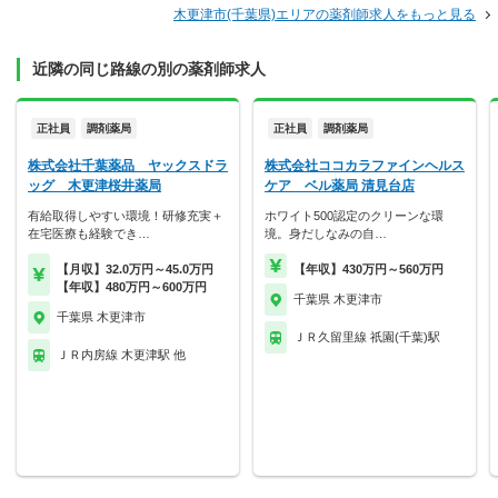
木更津市(千葉県)エリアの薬剤師求人をもっと見る
近隣の同じ路線の別の薬剤師求人
正社員
調剤薬局
正社員
調剤薬局
株式会社千葉薬品 ヤックスドラ
株式会社ココカラファインヘルス
ッグ 木更津桜井薬局
ケア ベル薬局 清見台店
有給取得しやすい環境！研修充実＋
ホワイト500認定のクリーンな環
在宅医療も経験でき…
境。身だしなみの自…
【月収】32.0万円～45.0万円
【年収】430万円～560万円
【年収】480万円～600万円
千葉県 木更津市
千葉県 木更津市
ＪＲ久留里線 祇園(千葉)駅
ＪＲ内房線 木更津駅 他