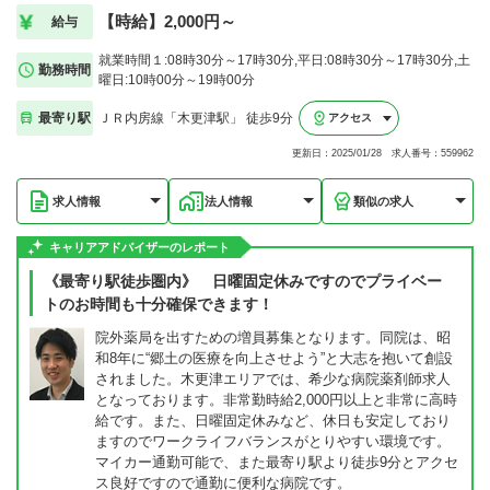
【時給】2,000円～
給与
就業時間１:08時30分～17時30分,平日:08時30分～17時30分,土
勤務時間
曜日:10時00分～19時00分
最寄り駅
ＪＲ内房線「木更津駅」 徒歩9分
アクセス
更新日：2025/01/28 求人番号：559962
求人情報
法人情報
類似の求人
キャリアアドバイザーのレポート
《最寄り駅徒歩圏内》 日曜固定休みですのでプライベー
トのお時間も十分確保できます！
院外薬局を出すための増員募集となります。同院は、昭
和8年に“郷土の医療を向上させよう”と大志を抱いて創設
されました。木更津エリアでは、希少な病院薬剤師求人
となっております。非常勤時給2,000円以上と非常に高時
給です。また、日曜固定休みなど、休日も安定しており
ますのでワークライフバランスがとりやすい環境です。
マイカー通勤可能で、また最寄り駅より徒歩9分とアクセ
ス良好ですので通勤に便利な病院です。