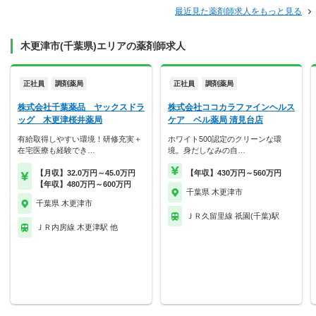
最近見た薬剤師求人をもっと見る
木更津市(千葉県)エリアの薬剤師求人
正社員
調剤薬局
正社員
調剤薬局
株式会社千葉薬品 ヤックスドラ
株式会社ココカラファインヘルス
ッグ 木更津桜井薬局
ケア ベル薬局 清見台店
有給取得しやすい環境！研修充実＋
ホワイト500認定のクリーンな環
在宅医療も経験でき…
境。身だしなみの自…
【月収】32.0万円～45.0万円
【年収】430万円～560万円
【年収】480万円～600万円
千葉県 木更津市
千葉県 木更津市
ＪＲ久留里線 祇園(千葉)駅
ＪＲ内房線 木更津駅 他