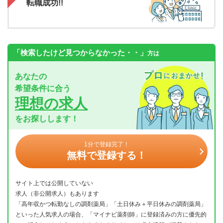
転職成功!!
「検索したけど見つからなかった・・」
方は
あなたの
希望条件に合う
理想の求人
をお探しします！
1分で登録完了！
無料で登録する！
サイト上では公開していない
求人（非公開求人）もあります
「高年収かつ転勤なしの調剤薬局」「土日休み＋平日休みの調剤薬局」
といった人気求人の場合、「マイナビ薬剤師」に登録済みの方に優先的