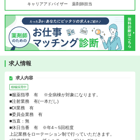
キャリアアドバイザー 薬剤師担当
求人情報
求人内容
積極採用中
■服薬指導 有 ※全病棟が対象になります。
■注射業務 有(一本だし)
■DI業務 有
■委員会業務 有
■当直：無
■休日当番 有 ※年4～5回程度
上記業務をローテーション制で行っていただきます。