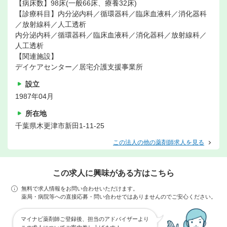
【病床数】98床(一般66床、療養32床)
【診療科目】内分泌内科／循環器科／臨床血液科／消化器科
／放射線科／人工透析
内分泌内科／循環器科／臨床血液科／消化器科／放射線科／
人工透析
【関連施設】
デイケアセンター／居宅介護支援事業所
設立
1987年04月
所在地
千葉県木更津市新田1-11-25
この法人の他の薬剤師求人を見る
この求人に興味がある方はこちら
無料で求人情報をお問い合わせいただけます。
薬局・病院等への直接応募・問い合わせではありませんのでご安心ください。
マイナビ薬剤師ご登録後、担当のアドバイザーより