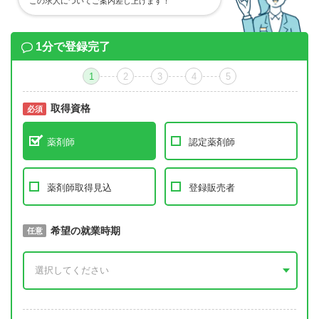
この求人についてご案内差し上げます！
1分で登録完了
1
2
3
4
5
取得資格
必須
必須
薬剤師
認定薬剤師
薬剤師取得見込
登録販売者
取得予定年
希望の就業時期
必須
任意
年 3月