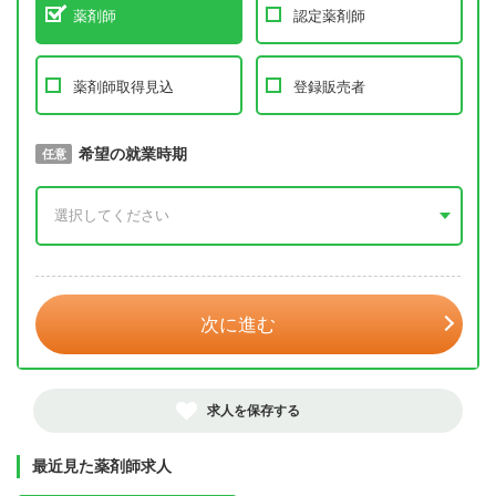
薬剤師
認定薬剤師
薬剤師取得見込
登録販売者
取得予定年
希望の就業時期
必須
任意
年 3月
次に進む
求人を保存する
最近見た薬剤師求人