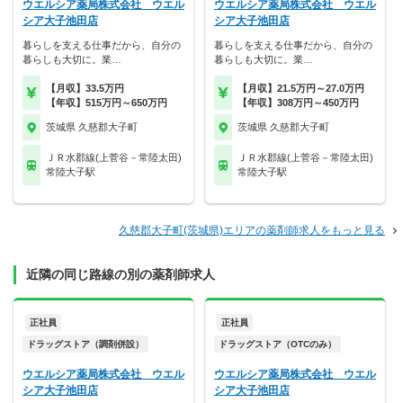
ウエルシア薬局株式会社 ウエル
ウエルシア薬局株式会社 ウエル
シア大子池田店
シア大子池田店
暮らしを支える仕事だから、自分の
暮らしを支える仕事だから、自分の
暮らしも大切に。業…
暮らしも大切に。業…
【月収】33.5万円
【月収】21.5万円～27.0万円
【年収】515万円～650万円
【年収】308万円～450万円
茨城県 久慈郡大子町
茨城県 久慈郡大子町
ＪＲ水郡線(上菅谷－常陸太田)
ＪＲ水郡線(上菅谷－常陸太田)
常陸大子駅
常陸大子駅
久慈郡大子町(茨城県)エリアの薬剤師求人をもっと見る
近隣の同じ路線の別の薬剤師求人
正社員
正社員
ドラッグストア（調剤併設）
ドラッグストア（OTCのみ）
ウエルシア薬局株式会社 ウエル
ウエルシア薬局株式会社 ウエル
シア大子池田店
シア大子池田店