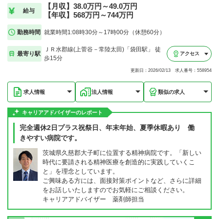
【月収】38.0万円～49.0万円
給与
【年収】568万円～744万円
勤務時間
就業時間1:08時30分～17時00分（休憩60分）
ＪＲ水郡線(上菅谷－常陸太田)「袋田駅」 徒
最寄り駅
アクセス
歩15分
更新日：2026/02/13 求人番号：558954
求人情報
法人情報
類似の求人
キャリアアドバイザーのレポート
完全週休2日プラス祝祭日、年末年始、夏季休暇あり 働
きやすい病院です。
茨城県久慈郡大子町に位置する精神病院です。「新しい
時代に要請される精神医療を創造的に実践していくこ
と」を理念としています。
ご興味ある方には、面接対策ポイントなど、さらに詳細
をお話しいたしますのでお気軽にご相談ください。
キャリアアドバイザー 薬剤師担当