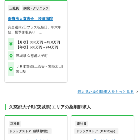
正社員
病院・クリニック
医療法人直志会 袋田病院
完全週休2日プラス祝祭日、年末年
始、夏季休暇あり …
【月収】38.0万円～49.0万円
【年収】568万円～744万円
茨城県 久慈郡大子町
ＪＲ水郡線(上菅谷－常陸太田)
袋田駅
最近見た薬剤師求人をもっと見る
久慈郡大子町(茨城県)エリアの薬剤師求人
正社員
正社員
ドラッグストア（調剤併設）
ドラッグストア（OTCのみ）