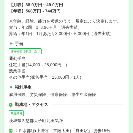
【月収】38.0万円～49.0万円
【年収】568万円～744万円
※年齢、経験、能力を考慮のうえ、規定により決定します。
賞与：年2回 計3.96ヶ月（過去実績）
昇給：年1回 1月あたり3,000円～6,000円（過去実績）
手当
住宅補助（手当）あり
通勤手当
住宅手当(14,000～28,000円 )
残業手当
その他手当(家族手当：15,000円／1人)
福利厚生
雇用保険、労災保険、健康保険、厚生年金保険
勤務地・アクセス
車通勤可
茨城県久慈郡大子町北田気76
ＪＲ水郡線(上菅谷－常陸太田)「袋田駅」 徒歩15分