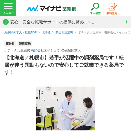
!
安心・安全な転職サポートの提供に努めます。
薬剤師の求人・転職TOP
北海道
斜里郡清里町
ポテトきよ里薬局 有限会社エイショウ
正社員
調剤薬局
ポテトきよ里薬局
有限会社エイショウ
の薬剤師求人
【北海道／札幌市】若手が活躍中の調剤薬局です！転
居が伴う異動もないので安心してご就業できる薬局で
す！