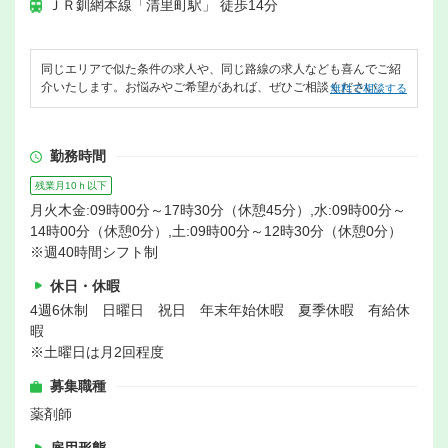
ＪＲ釧網本線「清里町駅」 徒歩14分
同じエリアで似た条件の求人や、同じ路線の求人なども喜んでご紹
介いたします。お悩みやご希望があれば、ぜひご相談ください。
無料で相談する
勤務時間
残業月10ｈ以下
月火木金:09時00分～17時30分（休憩45分）,水:09時00分～
14時00分（休憩0分）,土:09時00分～12時30分（休憩0分）
※週40時間シフト制
休日・休暇
4週6休制 日曜日 祝日 年末年始休暇 夏季休暇 有給休
暇
※土曜日は月2回程度
募集職種
薬剤師