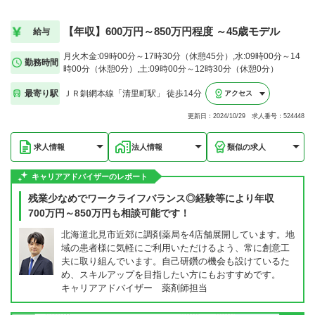
【年収】600万円～850万円程度 ～45歳モデル
給与
月火木金:09時00分～17時30分（休憩45分）,水:09時00分～14
勤務時間
時00分（休憩0分）,土:09時00分～12時30分（休憩0分）
最寄り駅
ＪＲ釧網本線「清里町駅」 徒歩14分
アクセス
更新日：2024/10/29 求人番号：524448
求人情報
法人情報
類似の求人
キャリアアドバイザーのレポート
残業少なめでワークライフバランス◎経験等により年収
700万円～850万円も相談可能です！
北海道北見市近郊に調剤薬局を4店舗展開しています。地
域の患者様に気軽にご利用いただけるよう、常に創意工
夫に取り組んでいます。自己研鑽の機会も設けているた
め、スキルアップを目指したい方にもおすすめです。
キャリアアドバイザー 薬剤師担当