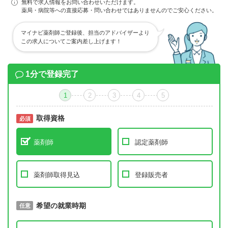
無料で求人情報をお問い合わせいただけます。
薬局・病院等への直接応募・問い合わせではありませんのでご安心ください。
マイナビ薬剤師ご登録後、担当のアドバイザーより
この求人についてご案内差し上げます！
1分で登録完了
1
2
3
4
5
取得資格
必須
必須
薬剤師
認定薬剤師
薬剤師取得見込
登録販売者
取得予定年
希望の就業時期
必須
任意