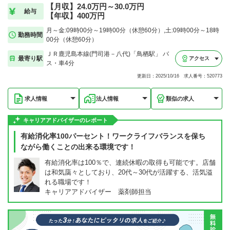
【月収】24.0万円～30.0万円
給与
【年収】400万円
月～金:09時00分～19時00分（休憩60分）,土:09時00分～18時
勤務時間
00分（休憩60分）
ＪＲ鹿児島本線(門司港－八代)「鳥栖駅」 バ
最寄り駅
アクセス
ス・車4分
更新日：2025/10/16 求人番号：520773
求人情報
法人情報
類似の求人
キャリアアドバイザーのレポート
有給消化率100パーセント！ワークライフバランスを保ち
ながら働くことの出来る環境です！
有給消化率は100％で、連続休暇の取得も可能です。店舗
は和気藹々としており、20代～30代が活躍する、活気溢
れる職場です！
キャリアアドバイザー 薬剤師担当