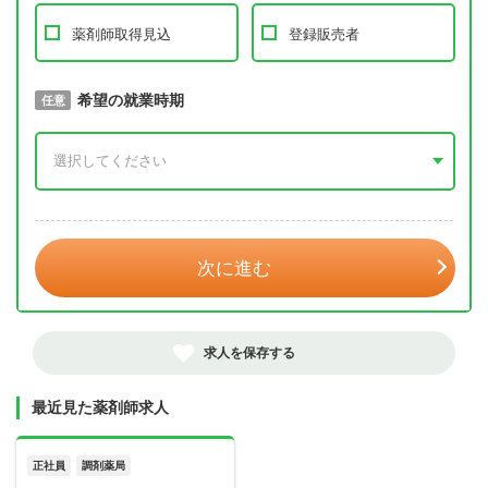
薬剤師取得見込
登録販売者
取得予定年
希望の就業時期
必須
任意
年 3月
次に進む
求人を保存する
最近見た薬剤師求人
正社員
調剤薬局