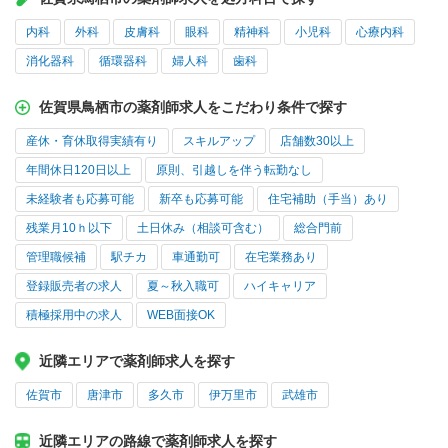
内科
外科
皮膚科
眼科
精神科
小児科
心療内科
消化器科
循環器科
婦人科
歯科
佐賀県鳥栖市の薬剤師求人をこだわり条件で探す
産休・育休取得実績有り
スキルアップ
店舗数30以上
年間休日120日以上
原則、引越しを伴う転勤なし
未経験者も応募可能
新卒も応募可能
住宅補助（手当）あり
残業月10ｈ以下
土日休み（相談可含む）
総合門前
管理職候補
駅チカ
車通勤可
在宅業務あり
登録販売者の求人
夏～秋入職可
ハイキャリア
積極採用中の求人
WEB面接OK
近隣エリアで薬剤師求人を探す
佐賀市
唐津市
多久市
伊万里市
武雄市
近隣エリアの路線で薬剤師求人を探す