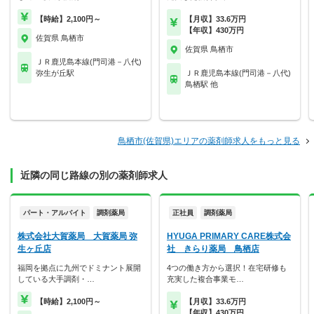
【時給】2,100円～
【月収】33.6万円
【年収】430万円
佐賀県 鳥栖市
佐賀県 鳥栖市
ＪＲ鹿児島本線(門司港－八代)
弥生が丘駅
ＪＲ鹿児島本線(門司港－八代)
鳥栖駅 他
鳥栖市(佐賀県)エリアの薬剤師求人をもっと見る
近隣の同じ路線の別の薬剤師求人
パート・アルバイト
調剤薬局
正社員
調剤薬局
株式会社大賀薬局 大賀薬局 弥
HYUGA PRIMARY CARE株式会
生ヶ丘店
社 きらり薬局 鳥栖店
福岡を拠点に九州でドミナント展開
4つの働き方から選択！在宅研修も
している大手調剤・…
充実した複合事業モ…
【時給】2,100円～
【月収】33.6万円
【年収】430万円