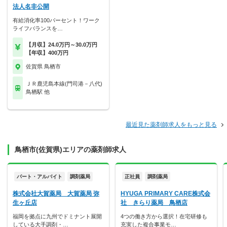
法人名非公開
有給消化率100パーセント！ワーク
ライフバランスを…
【月収】24.0万円～30.0万円
【年収】400万円
佐賀県 鳥栖市
ＪＲ鹿児島本線(門司港－八代)
鳥栖駅 他
最近見た薬剤師求人をもっと見る
鳥栖市(佐賀県)エリアの薬剤師求人
パート・アルバイト
調剤薬局
正社員
調剤薬局
株式会社大賀薬局 大賀薬局 弥
HYUGA PRIMARY CARE株式会
生ヶ丘店
社 きらり薬局 鳥栖店
福岡を拠点に九州でドミナント展開
4つの働き方から選択！在宅研修も
している大手調剤・…
充実した複合事業モ…