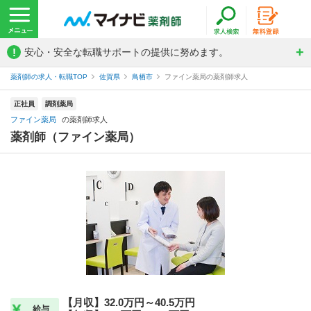
!
安心・安全な転職サポートの提供に努めます。
薬剤師の求人・転職TOP
佐賀県
鳥栖市
ファイン薬局の薬剤師求人
正社員
調剤薬局
ファイン薬局
の薬剤師求人
薬剤師（ファイン薬局）
【月収】32.0万円～40.5万円
給与