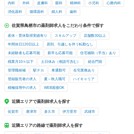
内科
外科
皮膚科
眼科
精神科
小児科
心療内科
消化器科
循環器科
婦人科
歯科
佐賀県鳥栖市の薬剤師求人をこだわり条件で探す
産休・育休取得実績有り
スキルアップ
店舗数30以上
年間休日120日以上
原則、引越しを伴う転勤なし
未経験者も応募可能
新卒も応募可能
住宅補助（手当）あり
残業月10ｈ以下
土日休み（相談可含む）
総合門前
管理職候補
駅チカ
車通勤可
在宅業務あり
登録販売者の求人
夏～秋入職可
ハイキャリア
積極採用中の求人
WEB面接OK
近隣エリアで薬剤師求人を探す
佐賀市
唐津市
多久市
伊万里市
武雄市
近隣エリアの路線で薬剤師求人を探す