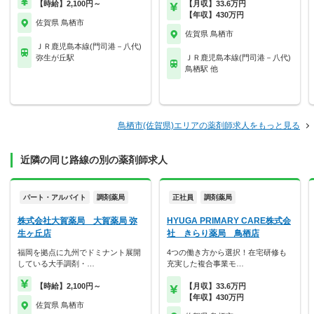
【時給】2,100円～
【月収】33.6万円
【年収】430万円
佐賀県 鳥栖市
佐賀県 鳥栖市
ＪＲ鹿児島本線(門司港－八代)
弥生が丘駅
ＪＲ鹿児島本線(門司港－八代)
鳥栖駅 他
鳥栖市(佐賀県)エリアの薬剤師求人をもっと見る
近隣の同じ路線の別の薬剤師求人
パート・アルバイト
調剤薬局
正社員
調剤薬局
株式会社大賀薬局 大賀薬局 弥
HYUGA PRIMARY CARE株式会
生ヶ丘店
社 きらり薬局 鳥栖店
福岡を拠点に九州でドミナント展開
4つの働き方から選択！在宅研修も
している大手調剤・…
充実した複合事業モ…
【時給】2,100円～
【月収】33.6万円
【年収】430万円
佐賀県 鳥栖市