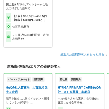
完全週休2日制のアットホームな地
元に根ざした薬局で…
【月収】32.0万円～40.5万円
【年収】500万円～600万円
佐賀県 鳥栖市
ＪＲ鹿児島本線(門司港－八代)
鳥栖駅 他
最近見た薬剤師求人をもっと見る
鳥栖市(佐賀県)エリアの薬剤師求人
パート・アルバイト
調剤薬局
正社員
調剤薬局
株式会社大賀薬局 大賀薬局 弥
HYUGA PRIMARY CARE株式会
生ヶ丘店
社 きらり薬局 鳥栖店
福岡を拠点に九州でドミナント展開
4つの働き方から選択！在宅研修も
している大手調剤・…
充実した複合事業モ…