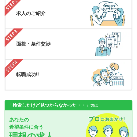
求人のご紹介
面接・条件交渉
転職成功!!
「検索したけど見つからなかった・・」
方は
あなたの
希望条件に合う
理想の求人