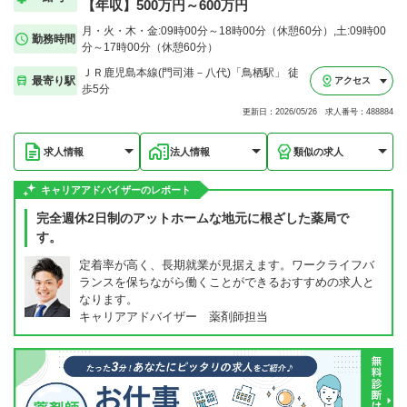
【年収】500万円～600万円
月・火・木・金:09時00分～18時00分（休憩60分）,土:09時00
勤務時間
分～17時00分（休憩60分）
ＪＲ鹿児島本線(門司港－八代)「鳥栖駅」 徒
最寄り駅
アクセス
歩5分
更新日：2026/05/26 求人番号：488884
求人情報
法人情報
類似の求人
キャリアアドバイザーのレポート
完全週休2日制のアットホームな地元に根ざした薬局で
す。
定着率が高く、長期就業が見据えます。ワークライフバ
ランスを保ちながら働くことができるおすすめの求人と
なります。
キャリアアドバイザー 薬剤師担当