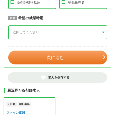
薬剤師取得見込
登録販売者
取得予定年
希望の就業時期
必須
任意
年 3月
次に進む
求人を保存する
最近見た薬剤師求人
正社員
調剤薬局
ファイン薬局