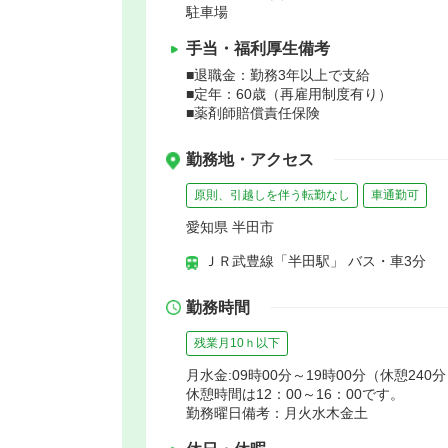
駐車場
手当・福利厚生備考
■退職金：勤務3年以上で支給
■定年：60歳（再雇用制度有り）
■薬剤師賠償責任保険
勤務地・アクセス
原則、引越しを伴う転勤なし
車通勤可
愛知県 半田市
ＪＲ武豊線「半田駅」 バス・車3分
勤務時間
残業月10ｈ以下
月水金:09時00分～19時00分（休憩240
休憩時間は12：00～16：00です。
勤務曜日備考：月火水木金土