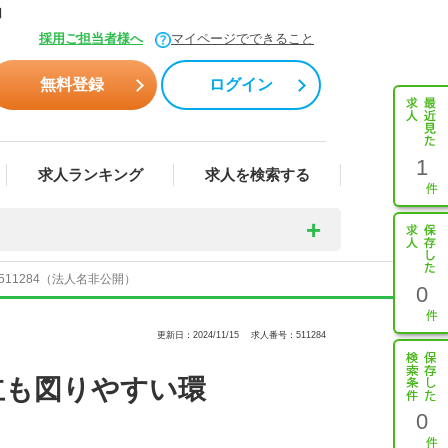
】
採用ご担当者様へ
マイページでできること
無料登録
ログイン
1
求人ランキング
求人を検索する
1284（法人名非公開）
0
更新日：2024/11/15
求人番号：511284
立も図りやすい環
0