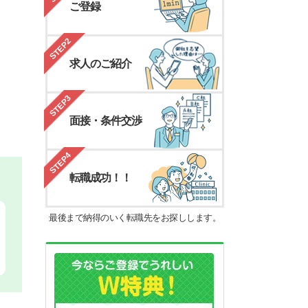
ご登録
STEP2
求人のご紹介
STEP3
面接・条件交渉
STEP4
転職成功！！
最後まで納得のいく転職先をお探しします。