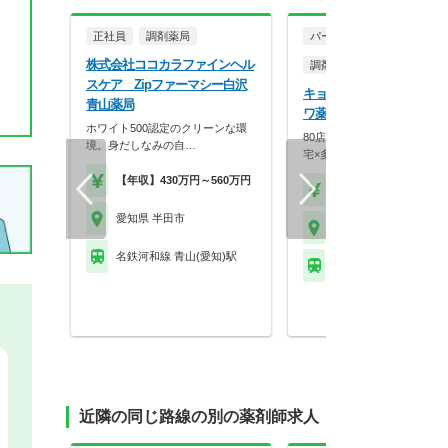
正社員
調剤薬局
パート・アルバイト
株式会社ココカラファインヘル
調剤薬局
スケア Zipファーマシー白沢
キョーワ薬局株式会社 キ
青山薬局
ワ薬局 半田中央店
ホワイト500認定のクリーンな環
80店舗超の地域密着チェー
境。身だしなみの自…
宅×多角事業で医療…
【年収】430万円～560万円
【時給】2,000円～
愛知県 半田市
愛知県 半田市
名鉄河和線 青山(愛知)駅
名鉄津島線 甚目寺駅
近隣の同じ路線の別の薬剤師求人