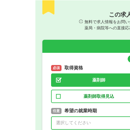
この求
無料で求人情報をお問い
薬局・病院等への直接応
取得資格
必須
薬剤師
薬剤師取得見込
取得予定年
希望の就業時期
必須
任意
年 3月