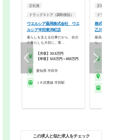
正社員
正社員
ドラッグストア（調剤併設）
ドラッグストア（調剤併設
ウエルシア薬局株式会社 ウエ
株式会社スギ薬局 スギ薬
ルシア半田東洋町店
乙川店
暮らしを支える仕事だから、自分
最高の服薬指導は、最高の休
の暮らしも大切に。業…
ら。年2回の4連休、…
【月収】33.5万円
【月収】27.0万円以上
【年収】515万円～650万円
【年収】400万円～74
モデル
愛知県 半田市
愛知県 半田市
ＪＲ武豊線 半田駅
ＪＲ武豊線 乙川駅
この求人と似た求人をチェック