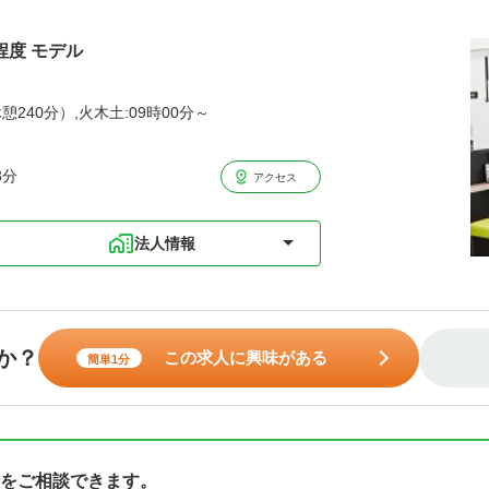
程度 モデル
憩240分）,火木土:09時00分～
3分
アクセス
法人情報
か？
この求人に興味がある
簡単1分
をご相談できます。