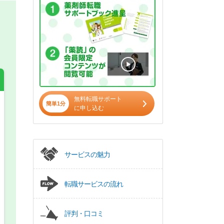
無料転職サポート
簡単1分
に申し込む
希望の働き方
必須
正社員
サービスの魅力
パート(週4日～5日)
転職サービスの流れ
評判・口コミ