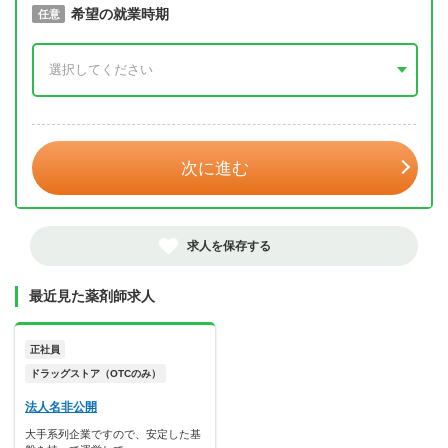
取得予定年
希望の就業時期
必須
任意
年 3月
次に進む
求人を保存する
最近見た薬剤師求人
正社員
ドラッグストア（OTCのみ）
法人名非公開
大手系列企業ですので、安定した基