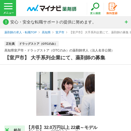
!
安心・安全な転職サポートの提供に努めます。
薬剤師の求人・転職TOP
高知県
室戸市
【室戸市】 大手系列企業にて、薬剤師の募集 求
正社員
ドラッグストア（OTCのみ）
高知県室戸市・ドラッグストア（OTCのみ）の薬剤師求人（法人名非公開）
【室戸市】 大手系列企業にて、薬剤師の募集
【月収】32.0万円以上 22歳～モデル
給与