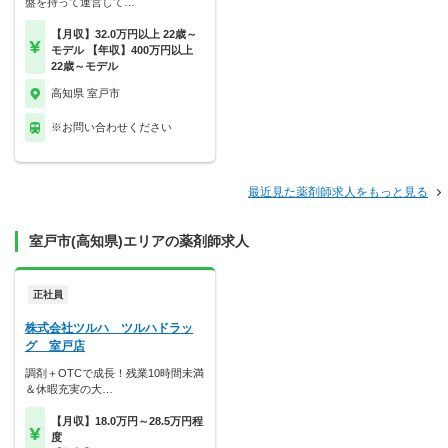
盤を持って運営して…
【月収】32.0万円以上 22歳～
モデル 【年収】400万円以上
22歳～モデル
高知県 室戸市
※お問い合わせください
最近見た薬剤師求人をもっと見る
室戸市(高知県)エリアの薬剤師求人
正社員
株式会社ツルハ ツルハドラッ
グ 室戸店
調剤＋OTCで成長！残業10時間未満
＆休暇充実の大…
【月収】18.0万円～28.5万円程
度