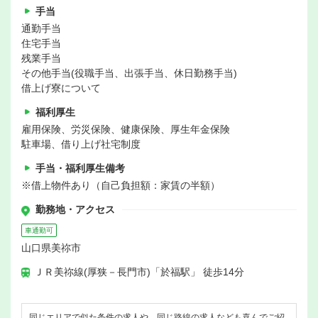
手当
通勤手当
住宅手当
残業手当
その他手当(役職手当、出張手当、休日勤務手当)
借上げ寮について
福利厚生
雇用保険、労災保険、健康保険、厚生年金保険
駐車場、借り上げ社宅制度
手当・福利厚生備考
※借上物件あり（自己負担額：家賃の半額）
勤務地・アクセス
車通勤可
山口県美祢市
ＪＲ美祢線(厚狭－長門市)「於福駅」 徒歩14分
同じエリアで似た条件の求人や、同じ路線の求人なども喜んでご紹