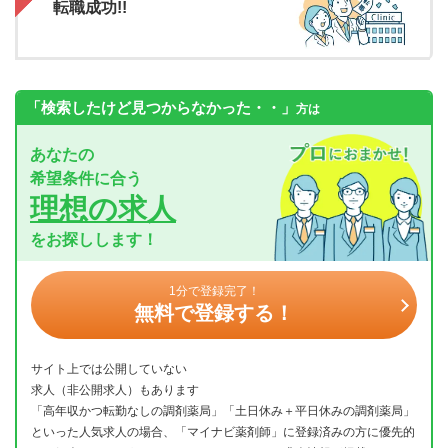
転職成功!!
「検索したけど見つからなかった・・」
方は
あなたの
希望条件に合う
理想の求人
をお探しします！
1分で登録完了！
無料で登録する！
サイト上では公開していない
求人（非公開求人）もあります
「高年収かつ転勤なしの調剤薬局」「土日休み＋平日休みの調剤薬局」
といった人気求人の場合、「マイナビ薬剤師」に登録済みの方に優先的