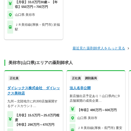
【月収】33.0万円30歳～ 【年
収】550万円～700万円
山口県 美祢市
ＪＲ美祢線(厚狭－長門市) 於福
駅
最近見た薬剤師求人をもっと見る
美祢市(山口県)エリアの薬剤師求人
正社員
正社員
調剤薬局
ダイレックス株式会社 ダイレッ
法人名非公開
クス美祢店
新店舗出店予定あり！山口県内に9
店舗展開の成長企業…
九州～北陸地方に約300店舗展開す
るディスカウント…
【年収】480万円～600万円
【月収】15.5万円～25.0万円程
山口県 美祢市
度
【年収】290万円～470万円
ＪＲ美祢線(厚狭－長門市) 重安