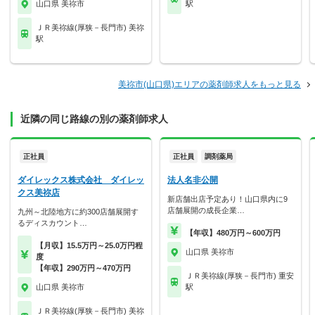
山口県 美祢市
駅
ＪＲ美祢線(厚狭－長門市) 美祢
駅
美祢市(山口県)エリアの薬剤師求人をもっと見る
近隣の同じ路線の別の薬剤師求人
正社員
正社員
調剤薬局
ダイレックス株式会社 ダイレッ
法人名非公開
クス美祢店
新店舗出店予定あり！山口県内に9
店舗展開の成長企業…
九州～北陸地方に約300店舗展開す
るディスカウント…
【年収】480万円～600万円
【月収】15.5万円～25.0万円程
山口県 美祢市
度
【年収】290万円～470万円
ＪＲ美祢線(厚狭－長門市) 重安
山口県 美祢市
駅
ＪＲ美祢線(厚狭－長門市) 美祢