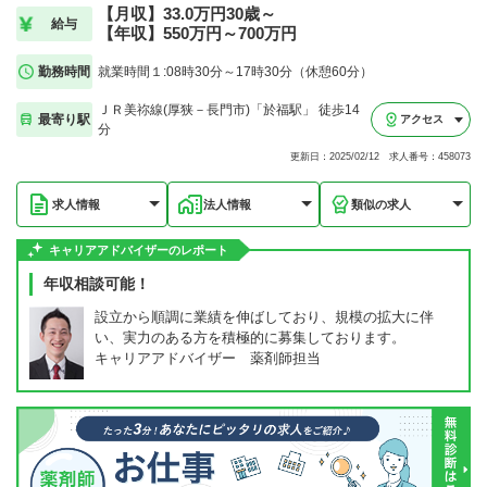
【月収】33.0万円30歳～
給与
【年収】550万円～700万円
勤務時間
就業時間１:08時30分～17時30分（休憩60分）
ＪＲ美祢線(厚狭－長門市)「於福駅」 徒歩14
最寄り駅
アクセス
分
更新日：2025/02/12 求人番号：458073
求人情報
法人情報
類似の求人
キャリアアドバイザーのレポート
年収相談可能！
設立から順調に業績を伸ばしており、規模の拡大に伴
い、実力のある方を積極的に募集しております。
キャリアアドバイザー 薬剤師担当