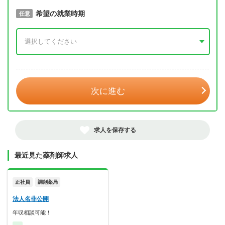
取得予定年
希望の就業時期
必須
任意
年 3月
次に進む
求人を保存する
最近見た薬剤師求人
正社員
調剤薬局
法人名非公開
年収相談可能！