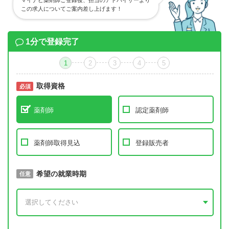
マイナビ薬剤師ご登録後、担当のアドバイザーより
この求人についてご案内差し上げます！
1分で登録完了
1
2
3
4
5
取得資格
必須
必須
薬剤師
認定薬剤師
薬剤師取得見込
登録販売者
取得予定年
希望の就業時期
必須
任意
年 3月