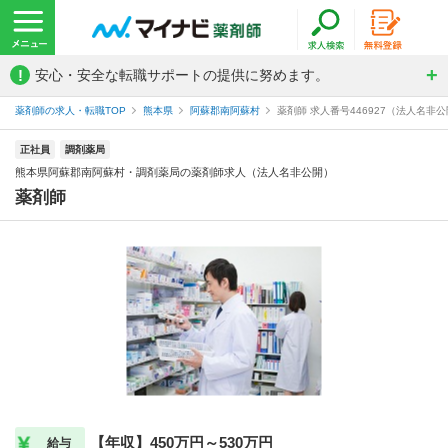
!
安心・安全な転職サポートの提供に努めます。
薬剤師の求人・転職TOP
熊本県
阿蘇郡南阿蘇村
薬剤師 求人番号446927（法人名非
正社員
調剤薬局
熊本県阿蘇郡南阿蘇村・調剤薬局の薬剤師求人（法人名非公開）
薬剤師
【年収】450万円～530万円
給与