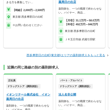
薬局日の出店
きる方を募集してい…
薬剤師を、一つの職業で終わらせな
【時給】2,000円～2,500円
い。バイヤー、商品…
東京都 西多摩郡日の出町
【月収】31.1万円～58.0万円
【年収】492万円～846万円
※お問い合わせください
東京都 西多摩郡日の出町
ＪＲ五日市線 武蔵引田駅
西多摩郡日の出町(東京都)エリアの薬剤師求人をもっと見る
近隣の同じ路線の別の薬剤師求人
正社員
パート・アルバイト
ドラッグストア（調剤併設）
ドラッグストア（調剤併設）
イオンリテール株式会社 イオン
法人名非公開
薬局日の出店
薬剤師を、一つの職業で終わらせな
い。バイヤー、商品…
薬剤師を、一つの職業で終わらせな
い。バイヤー、商品…