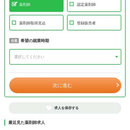
薬剤師
認定薬剤師
薬剤師取得見込
登録販売者
取得予定年
希望の就業時期
必須
任意
年 3月
次に進む
求人を保存する
最近見た薬剤師求人