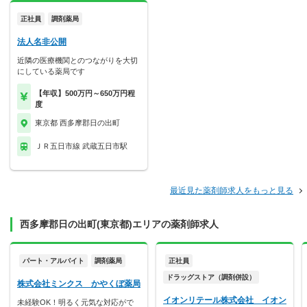
正社員
調剤薬局
法人名非公開
近隣の医療機関とのつながりを大切
にしている薬局です
【年収】500万円～650万円程
度
東京都 西多摩郡日の出町
ＪＲ五日市線 武蔵五日市駅
最近見た薬剤師求人をもっと見る
西多摩郡日の出町(東京都)エリアの薬剤師求人
パート・アルバイト
調剤薬局
正社員
ドラッグストア（調剤併設）
株式会社ミンクス かやくぼ薬局
イオンリテール株式会社 イオン
未経験OK！明るく元気な対応がで