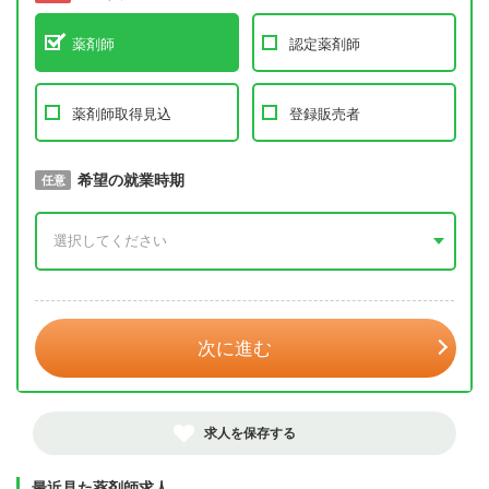
薬剤師
認定薬剤師
薬剤師取得見込
登録販売者
取得予定年
希望の就業時期
必須
任意
年 3月
次に進む
求人を保存する
最近見た薬剤師求人