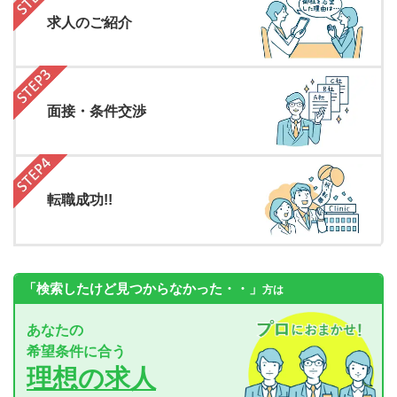
求人のご紹介
面接・条件交渉
転職成功!!
「検索したけど見つからなかった・・」
方は
あなたの
希望条件に合う
理想の求人