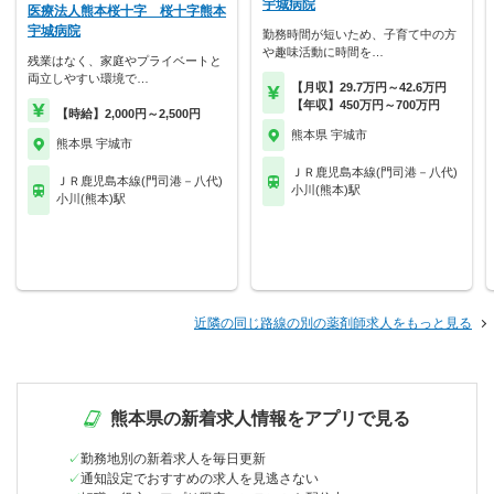
宇城病院
医療法人熊本桜十字 桜十字熊本
宇城病院
勤務時間が短いため、子育て中の方
や趣味活動に時間を…
残業はなく、家庭やプライベートと
両立しやすい環境で…
【月収】29.7万円～42.6万円
【年収】450万円～700万円
【時給】2,000円～2,500円
熊本県 宇城市
熊本県 宇城市
ＪＲ鹿児島本線(門司港－八代)
ＪＲ鹿児島本線(門司港－八代)
小川(熊本)駅
小川(熊本)駅
近隣の同じ路線の別の薬剤師求人をもっと見る
熊本県の新着求人情報をアプリで見る
勤務地別の新着求人を毎日更新
通知設定でおすすめの求人を見逃さない