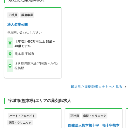
正社員
調剤薬局
法人名非公開
※お問い合わせください
【年収】480万円以上 25歳～
40歳モデル
熊本県 宇城市
ＪＲ鹿児島本線(門司港－八代)
松橋駅
最近見た薬剤師求人をもっと見る
宇城市(熊本県)エリアの薬剤師求人
パート・アルバイト
正社員
病院・クリニック
病院・クリニック
医療法人熊本桜十字 桜十字熊本