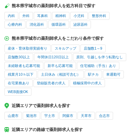
熊本県宇城市の薬剤師求人を処方科目で探す
内科
外科
耳鼻科
精神科
小児科
整形外科
心療内科
消化器科
循環器科
泌尿器科
熊本県宇城市の薬剤師求人をこだわり条件で探す
産休・育休取得実績有り
スキルアップ
店舗数1～9
店舗数30以上
年間休日120日以上
原則、引越しを伴う転勤なし
未経験者も応募可能
新卒も応募可能
住宅補助（手当）あり
残業月10ｈ以下
土日休み（相談可含む）
駅チカ
車通勤可
在宅業務あり
登録販売者の求人
積極採用中の求人
WEB面接OK
近隣エリアで薬剤師求人を探す
山鹿市
菊池市
宇土市
阿蘇市
天草市
合志市
近隣エリアの路線で薬剤師求人を探す