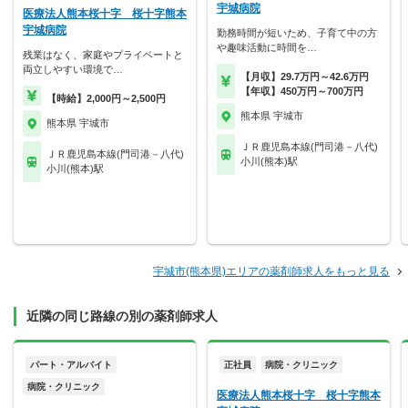
宇城病院
医療法人熊本桜十字 桜十字熊本
宇城病院
勤務時間が短いため、子育て中の方
や趣味活動に時間を…
残業はなく、家庭やプライベートと
両立しやすい環境で…
【月収】29.7万円～42.6万円
【年収】450万円～700万円
【時給】2,000円～2,500円
熊本県 宇城市
熊本県 宇城市
ＪＲ鹿児島本線(門司港－八代)
ＪＲ鹿児島本線(門司港－八代)
小川(熊本)駅
小川(熊本)駅
宇城市(熊本県)エリアの薬剤師求人をもっと見る
近隣の同じ路線の別の薬剤師求人
パート・アルバイト
正社員
病院・クリニック
病院・クリニック
医療法人熊本桜十字 桜十字熊本