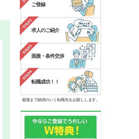
ご登録
STEP2
求人のご紹介
STEP3
面接・条件交渉
STEP4
転職成功！！
最後まで納得のいく転職先をお探しします。