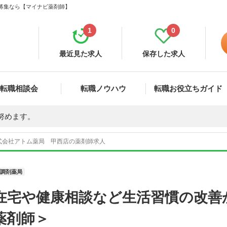
・募集なら【マイナビ薬剤師】
1
0
最近見た求人
保存した求人
転職相談会
転職ノウハウ
転職お役立ちガイド
努めます。
式会社アトム薬局 甲西店の薬剤師求人
調剤薬局
在宅や健康相談など生活習慣の改善
薬剤師＞