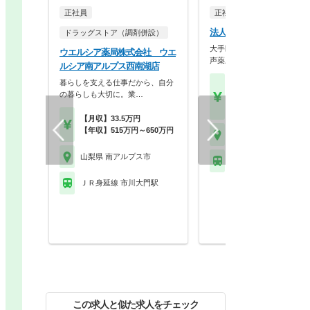
正社員
正社員
調剤薬局
法人名非公開
ドラッグストア（調剤併設）
大手医薬品卸のグループ企業
ウエルシア薬局株式会社 ウエ
声薬歴、自動在庫発注…
ルシア南アルプス西南湖店
暮らしを支える仕事だから、自分
【月収】25.0万円以上 
の暮らしも大切に。業…
～モデル
【年収】414万円～60
【月収】33.5万円
【年収】515万円～650万円
山梨県 南アルプス市
山梨県 南アルプス市
ＪＲ身延線 小井川駅
ＪＲ身延線 市川大門駅
この求人と似た求人をチェック