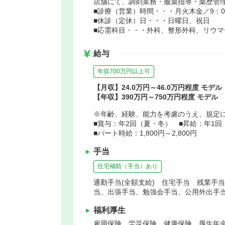
店舗にて、調剤業務・服薬指導・薬歴管
■診療（営業）時間・・・月火木金／9：00～
■休診（定休）日・・・日曜日、祝日
■応需科目・・・外科、整形外科、リウマ
給与
年収700万円以上可
【月収】24.0万円～46.0万円程度 モデル
【年収】390万円～750万円程度 モデル
※年齢、経験、能力を考慮のうえ、規定
■賞与：年2回（夏・冬） ■昇給：年1回
■パート時給：1,800円～2,800円
手当
住宅補助（手当）あり
通勤手当(全額支給) 住宅手当 残業手当(4
当、出張手当、勉強会手当、公用外出手当
福利厚生
雇用保険、労災保険、健康保険、厚生年