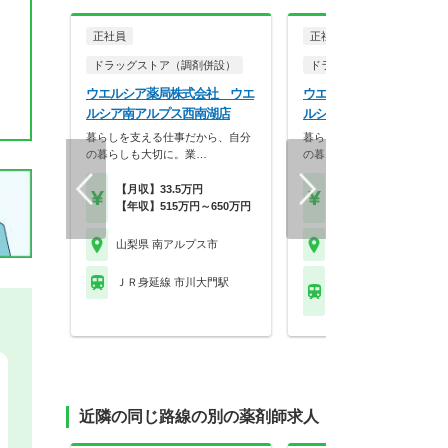
正社員
正社員
ドラッグストア（調剤併設）
ドラッグストア（調剤併設
ウエルシア薬局株式会社 ウエ
ウエルシア薬局株式会社 
ルシア南アルプス西南湖店
ルシア南アルプス小笠原店
暮らしを支える仕事だから、自分
暮らしを支える仕事だから、
の暮らしも大切に。業…
の暮らしも大切に。業…
【月収】33.5万円
【月収】33.5万円
【年収】515万円～650万円
【年収】515万円～65
山梨県 南アルプス市
山梨県 南アルプス市
ＪＲ身延線 市川大門駅
ＪＲ南武線(川崎－立川)
保駅
近隣の同じ路線の別の薬剤師求人