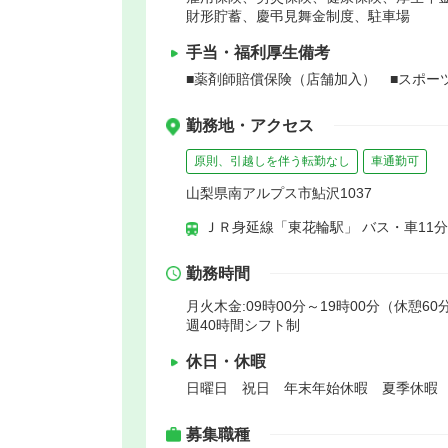
財形貯蓄、慶弔見舞金制度、駐車場
手当・福利厚生備考
■薬剤師賠償保険（店舗加入） ■スポー
勤務地・アクセス
原則、引越しを伴う転勤なし
車通勤可
山梨県南アルプス市鮎沢1037
ＪＲ身延線「東花輪駅」 バス・車11分
勤務時間
月火木金:09時00分～19時00分（休憩60分
週40時間シフト制
休日・休暇
日曜日 祝日 年末年始休暇 夏季休暇
募集職種