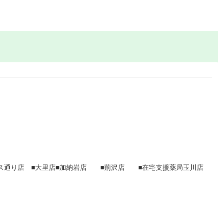
プス通り店 ■大里店■加納岩店 ■荊沢店 ■在宅支援薬局玉川店