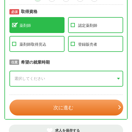
取得資格
必須
必須
薬剤師
認定薬剤師
薬剤師取得見込
登録販売者
取得予定年
希望の就業時期
必須
任意
年 3月
次に進む
求人を保存する