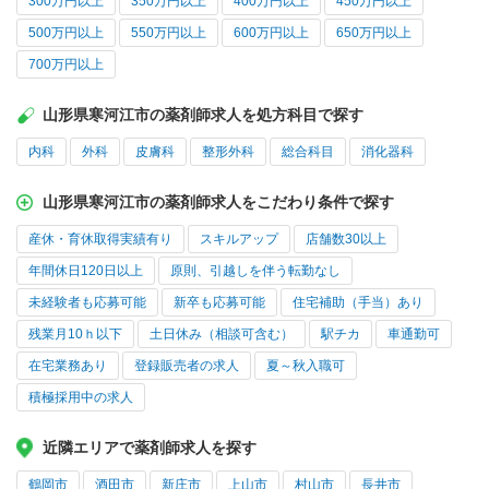
300万円以上
350万円以上
400万円以上
450万円以上
500万円以上
550万円以上
600万円以上
650万円以上
700万円以上
山形県寒河江市の薬剤師求人を処方科目で探す
内科
外科
皮膚科
整形外科
総合科目
消化器科
山形県寒河江市の薬剤師求人をこだわり条件で探す
産休・育休取得実績有り
スキルアップ
店舗数30以上
年間休日120日以上
原則、引越しを伴う転勤なし
未経験者も応募可能
新卒も応募可能
住宅補助（手当）あり
残業月10ｈ以下
土日休み（相談可含む）
駅チカ
車通勤可
在宅業務あり
登録販売者の求人
夏～秋入職可
積極採用中の求人
近隣エリアで薬剤師求人を探す
鶴岡市
酒田市
新庄市
上山市
村山市
長井市