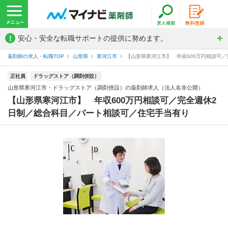
!
安心・安全な転職サポートの提供に努めます。
薬剤師の求人・転職TOP
山形県
寒河江市
【山形県寒河江市】 年収600万円相談可／
正社員
ドラッグストア（調剤併設）
山形県寒河江市・ドラッグストア（調剤併設）の薬剤師求人（法人名非公開）
【山形県寒河江市】 年収600万円相談可／完全週休2
日制／総合科目／パート相談可／住宅手当有り