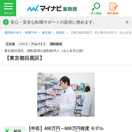
!
安心・安全な転職サポートの提供に努めます。
薬剤師の求人・転職TOP
東京都
目黒区
【東京都目黒区】 求人番号418373（法人名
正社員
パート・アルバイト
調剤薬局
東京都目黒区・調剤薬局の薬剤師求人（法人名非公開）
【東京都目黒区】
【年収】400万円～600万円程度 モデル
給与