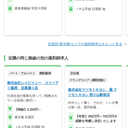
東急東横線 学芸大学駅
ＪＲ山手線 目黒駅 他
目黒区(東京都)エリアの薬剤師求人をもっと見る
近隣の同じ路線の別の薬剤師求人
パート・アルバイト
調剤薬局
正社員
ドラッグストア（調剤併設）
株式会社シイビイシー スリーア
イ薬局 目黒通り店
株式会社マツモトキヨシ 薬 マ
ツモトキヨシ 西小山駅前店
社員全員が愛着を持ってご勤務され
ている地域に根付い…
自分らしく働く。それが、いい仕事
の第一歩。選択的週…
【時給】2,300円～
【年収】458万円～700万円※
東京都 目黒区
経験を考慮し決定いたします
ＪＲ山手線 目黒駅 他