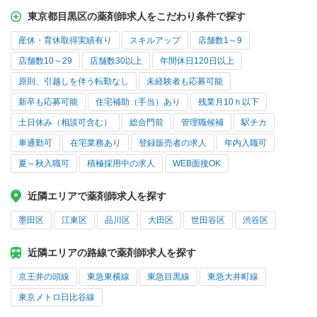
東京都目黒区の薬剤師求人をこだわり条件で探す
産休・育休取得実績有り
スキルアップ
店舗数1～9
店舗数10～29
店舗数30以上
年間休日120日以上
原則、引越しを伴う転勤なし
未経験者も応募可能
新卒も応募可能
住宅補助（手当）あり
残業月10ｈ以下
土日休み（相談可含む）
総合門前
管理職候補
駅チカ
車通勤可
在宅業務あり
登録販売者の求人
年内入職可
夏～秋入職可
積極採用中の求人
WEB面接OK
近隣エリアで薬剤師求人を探す
墨田区
江東区
品川区
大田区
世田谷区
渋谷区
近隣エリアの路線で薬剤師求人を探す
京王井の頭線
東急東横線
東急目黒線
東急大井町線
東京メトロ日比谷線