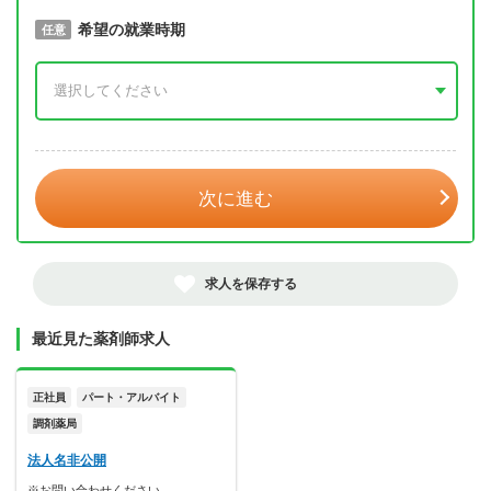
取得予定年
希望の就業時期
必須
任意
年 3月
次に進む
求人を保存する
最近見た薬剤師求人
正社員
パート・アルバイト
調剤薬局
法人名非公開
※お問い合わせください