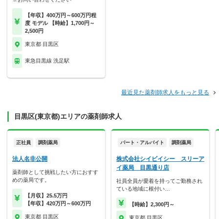
【年収】400万円～600万円程
度 モデル 【時給】1,700円～
2,500円
東京都 目黒区
東急目黒線 洗足駅
最近見た薬剤師求人をもっと見る
目黒区(東京都)エリアの薬剤師求人
正社員
調剤薬局
パート・アルバイト
調剤薬局
法人名非公開
株式会社シイビイシー スリーア
イ薬局 目黒通り店
薬剤師として挑戦したい方におすす
めの薬局です。
社員全員が愛着を持ってご勤務され
ている地域に根付い…
【月収】25.5万円
【年収】420万円～600万円
【時給】2,300円～
東京都 目黒区
東京都 目黒区