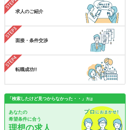
求人のご紹介
面接・条件交渉
転職成功!!
「検索したけど見つからなかった・・」
方は
あなたの
希望条件に合う
理想の求人