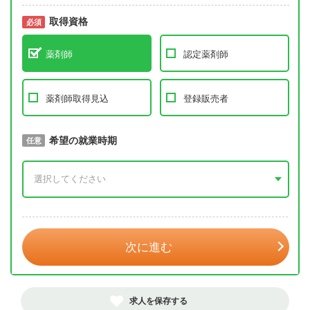
取得資格
必須
必須
薬剤師
認定薬剤師
薬剤師取得見込
登録販売者
取得予定年
希望の就業時期
必須
任意
年 3月
次に進む
求人を保存する