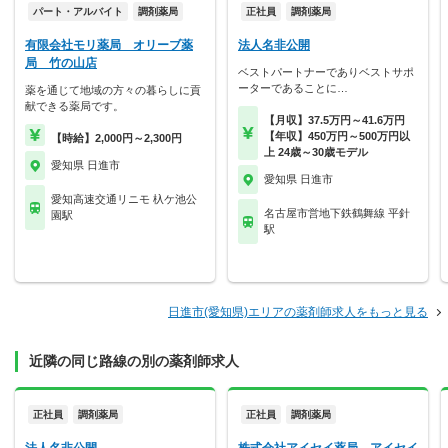
パート・アルバイト
調剤薬局
正社員
調剤薬局
有限会社モリ薬局 オリーブ薬
法人名非公開
局 竹の山店
ベストパートナーでありベストサポ
ーターであることに…
薬を通じて地域の方々の暮らしに貢
献できる薬局です。
【月収】37.5万円～41.6万円
【年収】450万円～500万円以
【時給】2,000円～2,300円
上 24歳～30歳モデル
愛知県 日進市
愛知県 日進市
愛知高速交通リニモ 杁ケ池公
名古屋市営地下鉄鶴舞線 平針
園駅
駅
日進市(愛知県)エリアの薬剤師求人をもっと見る
近隣の同じ路線の別の薬剤師求人
正社員
調剤薬局
正社員
調剤薬局