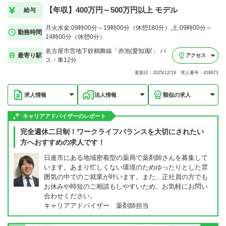
【年収】400万円～500万円以上 モデル
給与
月火水金:09時00分～19時00分（休憩180分）,土:09時00分～
勤務時間
14時00分（休憩0分）
名古屋市営地下鉄鶴舞線「赤池(愛知)駅」 バ
最寄り駅
アクセス
ス・車12分
更新日：2025/12/19 求人番号：416671
求人情報
法人情報
類似の求人
キャリアアドバイザーのレポート
完全週休二日制！ワークライフバランスを大切にされたい
方へおすすめの求人です！
日進市にある地域密着型の薬局で薬剤師さんを募集して
います。あまり忙しくない環境のためゆったりとした雰
囲気の中でのご就業が叶います。また、正社員の方でも
お休みや時短のご相談もしやすいため、お気軽にお問い
合わせください。
キャリアアドバイザー 薬剤師担当