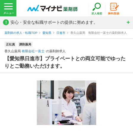
!
安心・安全な転職サポートの提供に努めます。
薬剤師の求人・転職TOP
愛知県
日進市
香久山薬局 有限会社一富士の薬剤師求人
正社員
調剤薬局
香久山薬局
有限会社一富士
の薬剤師求人
【愛知県日進市】プライベートとの両立可能でゆった
りとご勤務いただけます。