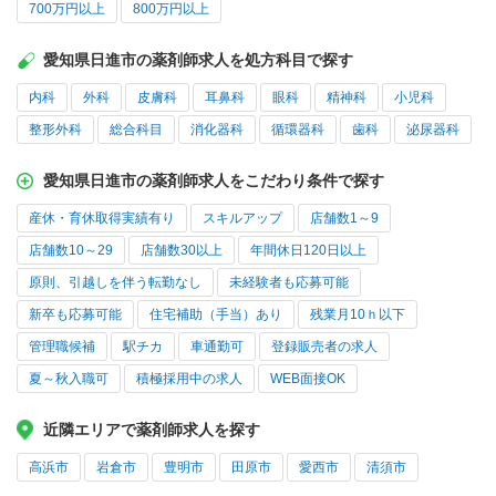
700万円以上
800万円以上
愛知県日進市の薬剤師求人を処方科目で探す
内科
外科
皮膚科
耳鼻科
眼科
精神科
小児科
整形外科
総合科目
消化器科
循環器科
歯科
泌尿器科
愛知県日進市の薬剤師求人をこだわり条件で探す
産休・育休取得実績有り
スキルアップ
店舗数1～9
店舗数10～29
店舗数30以上
年間休日120日以上
原則、引越しを伴う転勤なし
未経験者も応募可能
新卒も応募可能
住宅補助（手当）あり
残業月10ｈ以下
管理職候補
駅チカ
車通勤可
登録販売者の求人
夏～秋入職可
積極採用中の求人
WEB面接OK
近隣エリアで薬剤師求人を探す
高浜市
岩倉市
豊明市
田原市
愛西市
清須市