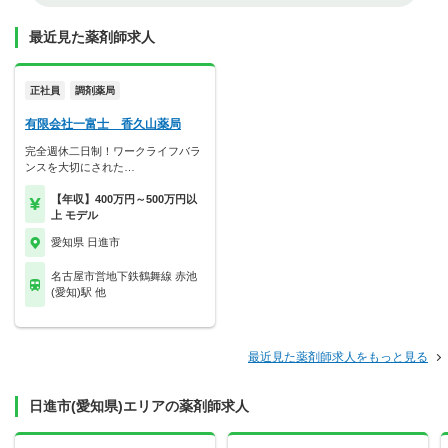
最近見た薬剤師求人
正社員
調剤薬局
有限会社一富士 香久山薬局
完全週休二日制！ワークライフバラ
ンスを大切にされた…
【年収】400万円～500万円以
上 モデル
愛知県 日進市
名古屋市営地下鉄鶴舞線 赤池
(愛知)駅 他
最近見た薬剤師求人をもっと見る
日進市(愛知県)エリアの薬剤師求人