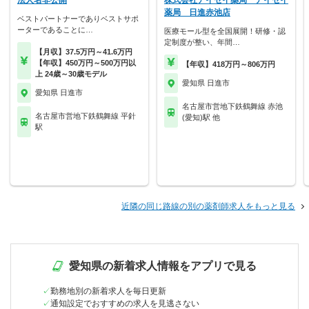
法人名非公開
株式会社アイセイ薬局 アイセイ
薬局 日進赤池店
ベストパートナーでありベストサポ
ーターであることに…
医療モール型を全国展開！研修・認
定制度が整い、年間…
【月収】37.5万円～41.6万円
【年収】450万円～500万円以
【年収】418万円～806万円
上 24歳～30歳モデル
愛知県 日進市
愛知県 日進市
名古屋市営地下鉄鶴舞線 赤池
名古屋市営地下鉄鶴舞線 平針
(愛知)駅 他
駅
近隣の同じ路線の別の薬剤師求人をもっと見る
愛知県の新着求人情報をアプリで見る
勤務地別の新着求人を毎日更新
通知設定でおすすめの求人を見逃さない