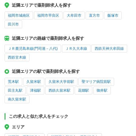
近隣エリアで薬剤師求人を探す
福岡市城南区
福岡市早良区
大牟田市
直方市
飯塚市
田川市
近隣エリアの路線で薬剤師求人を探す
ＪＲ鹿児島本線(門司港－八代)
ＪＲ久大本線
西鉄天神大牟田線
西鉄甘木線
近隣エリアの駅で薬剤師求人を探す
荒木駅
久留米駅
久留米大学前駅
聖マリア病院前駅
田主丸駅
津福駅
西鉄久留米駅
花畑駅
御井駅
南久留米駅
この求人と似た求人をチェック
エリア