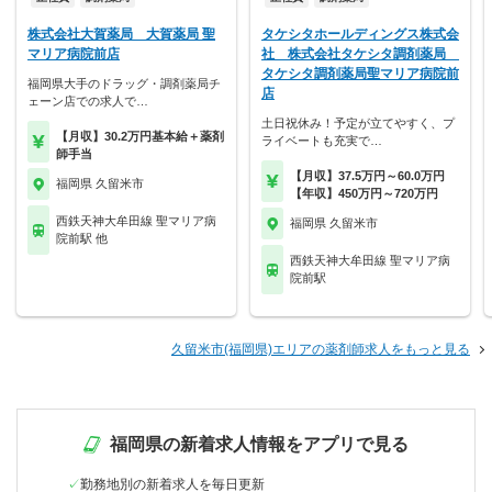
株式会社大賀薬局 大賀薬局 聖
タケシタホールディングス株式会
マリア病院前店
社 株式会社タケシタ調剤薬局
タケシタ調剤薬局聖マリア病院前
福岡県大手のドラッグ・調剤薬局チ
店
ェーン店での求人で…
土日祝休み！予定が立てやすく、プ
【月収】30.2万円基本給＋薬剤
ライベートも充実で…
師手当
【月収】37.5万円～60.0万円
福岡県 久留米市
【年収】450万円～720万円
西鉄天神大牟田線 聖マリア病
福岡県 久留米市
院前駅 他
西鉄天神大牟田線 聖マリア病
院前駅
久留米市(福岡県)エリアの薬剤師求人をもっと見る
福岡県の新着求人情報をアプリで見る
勤務地別の新着求人を毎日更新