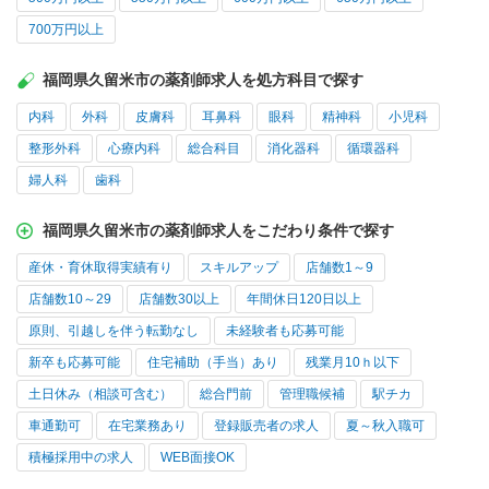
700万円以上
福岡県久留米市の薬剤師求人を処方科目で探す
内科
外科
皮膚科
耳鼻科
眼科
精神科
小児科
整形外科
心療内科
総合科目
消化器科
循環器科
婦人科
歯科
福岡県久留米市の薬剤師求人をこだわり条件で探す
産休・育休取得実績有り
スキルアップ
店舗数1～9
店舗数10～29
店舗数30以上
年間休日120日以上
原則、引越しを伴う転勤なし
未経験者も応募可能
新卒も応募可能
住宅補助（手当）あり
残業月10ｈ以下
土日休み（相談可含む）
総合門前
管理職候補
駅チカ
車通勤可
在宅業務あり
登録販売者の求人
夏～秋入職可
積極採用中の求人
WEB面接OK