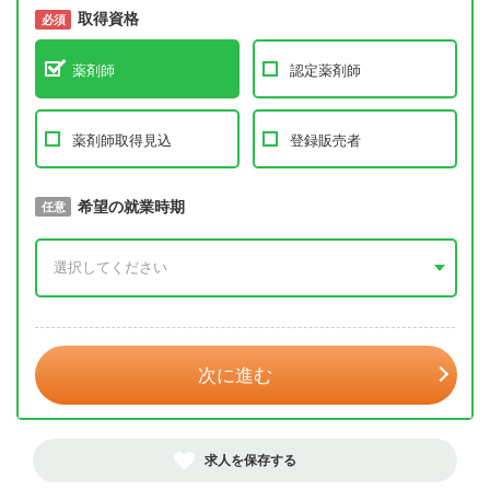
取得資格
必須
必須
薬剤師
認定薬剤師
薬剤師取得見込
登録販売者
取得予定年
希望の就業時期
必須
任意
年 3月
次に進む
求人を保存する