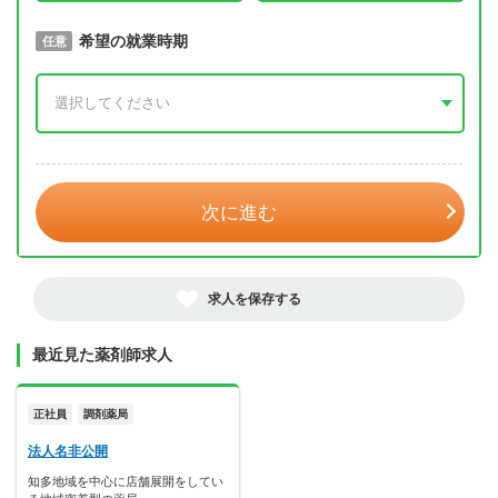
取得予定年
希望の就業時期
必須
任意
年 3月
次に進む
求人を保存する
最近見た薬剤師求人
正社員
調剤薬局
法人名非公開
知多地域を中心に店舗展開をしてい