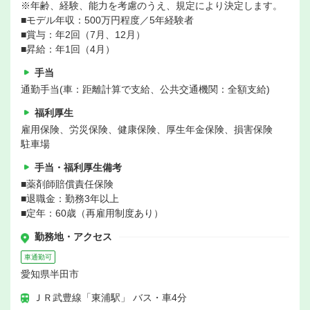
※年齢、経験、能力を考慮のうえ、規定により決定します。
■モデル年収：500万円程度／5年経験者
■賞与：年2回（7月、12月）
■昇給：年1回（4月）
手当
通勤手当(車：距離計算で支給、公共交通機関：全額支給)
福利厚生
雇用保険、労災保険、健康保険、厚生年金保険、損害保険
駐車場
手当・福利厚生備考
■薬剤師賠償責任保険
■退職金：勤務3年以上
■定年：60歳（再雇用制度あり）
勤務地・アクセス
車通勤可
愛知県半田市
ＪＲ武豊線「東浦駅」 バス・車4分