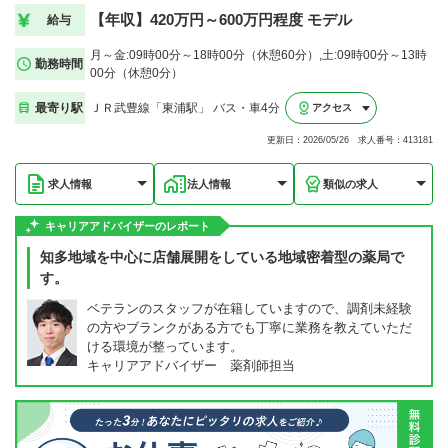
【年収】420万円～600万円程度 モデル
給与
月～金:09時00分～18時00分（休憩60分）,土:09時00分～13時
勤務時間
00分（休憩0分）
最寄り駅
ＪＲ武豊線「東浦駅」 バス・車4分
アクセス
更新日：2026/05/26 求人番号：413181
求人情報
法人情報
類似の求人
キャリアアドバイザーのレポート
知多地域を中心に店舗展開をしている地域密着型の薬局で
す。
ベテランのスタッフが在籍していますので、調剤未経験
の方やブランクがある方でも丁寧に業務を教えていただ
ける環境が整っています。
キャリアアドバイザー 薬剤師担当