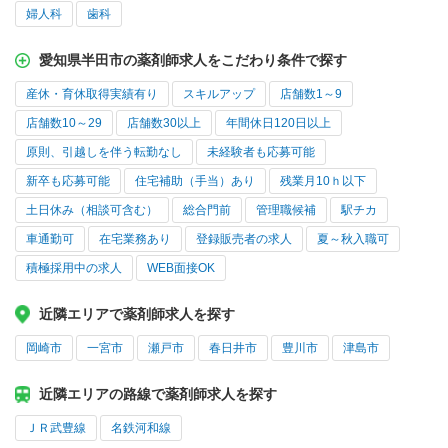
婦人科
歯科
愛知県半田市の薬剤師求人をこだわり条件で探す
産休・育休取得実績有り
スキルアップ
店舗数1～9
店舗数10～29
店舗数30以上
年間休日120日以上
原則、引越しを伴う転勤なし
未経験者も応募可能
新卒も応募可能
住宅補助（手当）あり
残業月10ｈ以下
土日休み（相談可含む）
総合門前
管理職候補
駅チカ
車通勤可
在宅業務あり
登録販売者の求人
夏～秋入職可
積極採用中の求人
WEB面接OK
近隣エリアで薬剤師求人を探す
岡崎市
一宮市
瀬戸市
春日井市
豊川市
津島市
近隣エリアの路線で薬剤師求人を探す
ＪＲ武豊線
名鉄河和線