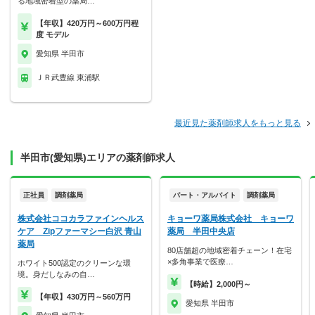
る地域密着型の薬局…
【年収】420万円～600万円程
度 モデル
愛知県 半田市
ＪＲ武豊線 東浦駅
最近見た薬剤師求人をもっと見る
半田市(愛知県)エリアの薬剤師求人
正社員
調剤薬局
パート・アルバイト
調剤薬局
株式会社ココカラファインヘルス
キョーワ薬局株式会社 キョーワ
ケア Zipファーマシー白沢 青山
薬局 半田中央店
薬局
80店舗超の地域密着チェーン！在宅
×多角事業で医療…
ホワイト500認定のクリーンな環
境。身だしなみの自…
【時給】2,000円～
【年収】430万円～560万円
愛知県 半田市