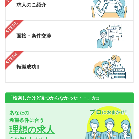
求人のご紹介
面接・条件交渉
転職成功!!
「検索したけど見つからなかった・・」
方は
あなたの
希望条件に合う
理想の求人