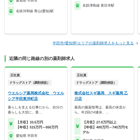
愛知県 半田市
名鉄津島線 甚目寺駅
名鉄河和線 青山(愛知)駅
半田市(愛知県)エリアの薬剤師求人をもっと見る
近隣の同じ路線の別の薬剤師求人
正社員
正社員
ドラッグストア（調剤併設）
ドラッグストア（調剤併設）
ウエルシア薬局株式会社 ウエル
株式会社スギ薬局 スギ薬局 乙
シア半田東洋町店
川店
暮らしを支える仕事だから、自分の
最高の服薬指導は、最高の休息か
暮らしも大切に。業…
ら。年2回の4連休、…
【月収】33.5万円
【月収】27.0万円以上
【年収】515万円～650万円
【年収】400万円～740万円モ
デル
愛知県 半田市