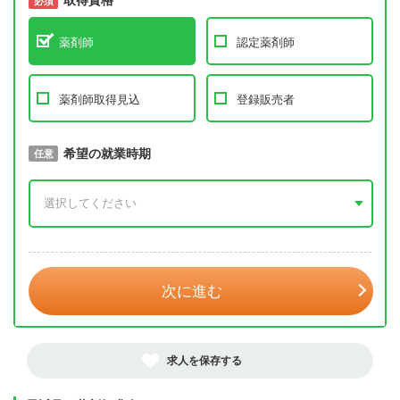
取得資格
必須
必須
薬剤師
認定薬剤師
薬剤師取得見込
登録販売者
取得予定年
希望の就業時期
必須
任意
年 3月
次に進む
求人を保存する