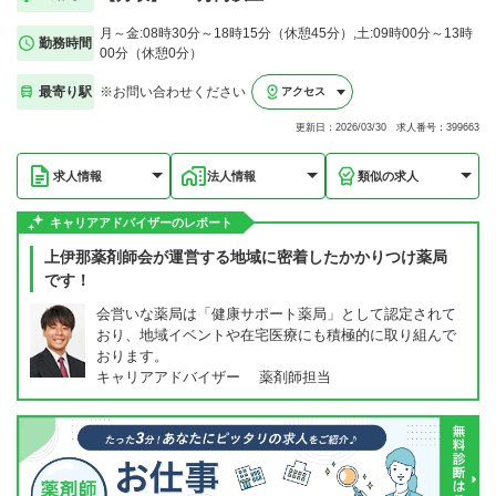
月～金:08時30分～18時15分（休憩45分）,土:09時00分～13時
勤務時間
00分（休憩0分）
最寄り駅
※お問い合わせください
アクセス
更新日：2026/03/30 求人番号：399663
求人情報
法人情報
類似の求人
キャリアアドバイザーのレポート
上伊那薬剤師会が運営する地域に密着したかかりつけ薬局
です！
会営いな薬局は「健康サポート薬局」として認定されて
おり、地域イベントや在宅医療にも積極的に取り組んで
おります。
キャリアアドバイザー 薬剤師担当