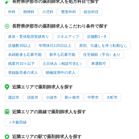
長野県伊那市の薬剤師求人を処方科目で探す
外科
精神科
小児科
整形外科
総合科目
長野県伊那市の薬剤師求人をこだわり条件で探す
産休・育休取得実績有り
スキルアップ
店舗数1～9
店舗数30以上
年間休日120日以上
原則、引越しを伴う転勤なし
未経験者も応募可能
新卒も応募可能
住宅補助（手当）あり
残業月10ｈ以下
土日休み（相談可含む）
車通勤可
登録販売者の求人
積極採用中の求人
近隣エリアで薬剤師求人を探す
諏訪市
須坂市
小諸市
駒ヶ根市
中野市
大町市
近隣エリアの路線で薬剤師求人を探す
ＪＲ飯田線
近隣エリアの駅で薬剤師求人を探す