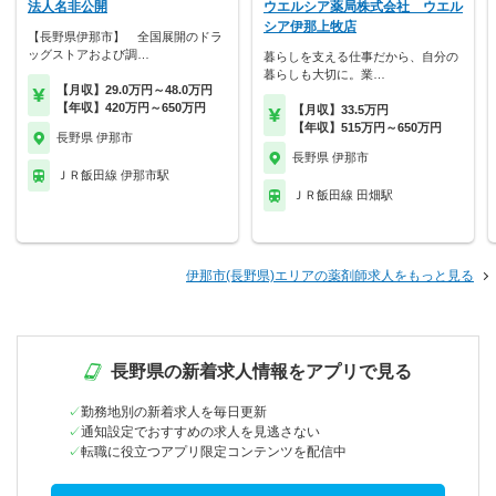
法人名非公開
ウエルシア薬局株式会社 ウエル
シア伊那上牧店
【長野県伊那市】 全国展開のドラ
ッグストアおよび調…
暮らしを支える仕事だから、自分の
暮らしも大切に。業…
【月収】29.0万円～48.0万円
【年収】420万円～650万円
【月収】33.5万円
【年収】515万円～650万円
長野県 伊那市
長野県 伊那市
ＪＲ飯田線 伊那市駅
ＪＲ飯田線 田畑駅
伊那市(長野県)エリアの薬剤師求人をもっと見る
長野県の新着求人情報をアプリで見る
勤務地別の新着求人を毎日更新
通知設定でおすすめの求人を見逃さない
転職に役立つアプリ限定コンテンツを配信中