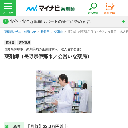
!
安心・安全な転職サポートの提供に努めます。
薬剤師の求人・転職TOP
長野県
伊那市
薬剤師（長野県伊那市／会営いな薬局） 求人番号
正社員
調剤薬局
長野県伊那市・調剤薬局の薬剤師求人（法人名非公開）
薬剤師（長野県伊那市／会営いな薬局）
【月収】23.0万円以上
給与