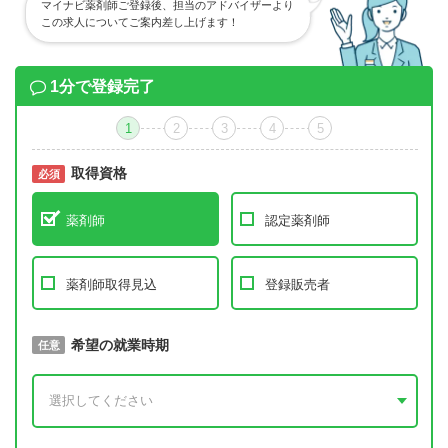
マイナビ薬剤師ご登録後、担当のアドバイザーより
この求人についてご案内差し上げます！
1分で登録完了
1
2
3
4
5
取得資格
必須
必須
薬剤師
認定薬剤師
薬剤師取得見込
登録販売者
取得予定年
希望の就業時期
必須
任意
年 3月