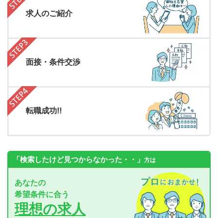
求人のご紹介
面接・条件交渉
転職成功!!
「検索したけど見つからなかった・・」
方は
あなたの
希望条件に合う
理想の求人