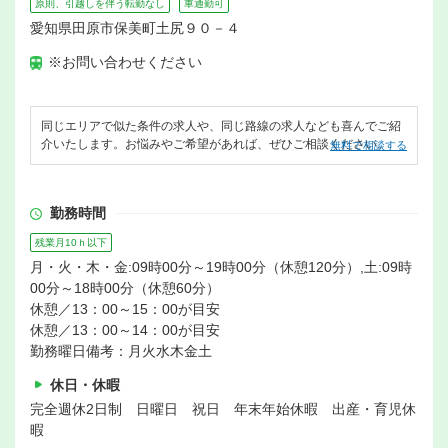
原則、引越しを伴う転勤なし
車通勤可
愛知県田原市保美町土尻９０－４
※お問い合わせください
同じエリアで似た条件の求人や、同じ路線の求人なども喜んでご紹
介いたします。お悩みやご希望があれば、ぜひご相談ください。
無料で相談する
勤務時間
残業月10ｈ以下
月・火・木・金:09時00分～19時00分（休憩120分）,土:09時
00分～18時00分（休憩60分）
休憩／13：00～15：00が目安
休憩／13：00～14：00が目安
勤務曜日備考：月火水木金土
休日・休暇
完全週休2日制 日曜日 祝日 年末年始休暇 出産・育児休
暇