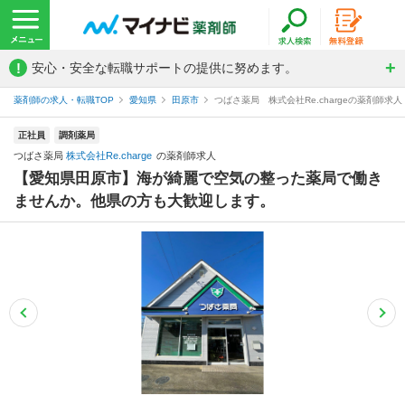
!
安心・安全な転職サポートの提供に努めます。
薬剤師の求人・転職TOP
愛知県
田原市
つばさ薬局 株式会社Re.chargeの薬剤師求人
正社員
調剤薬局
つばさ薬局
株式会社Re.charge
の薬剤師求人
【愛知県田原市】海が綺麗で空気の整った薬局で働き
ませんか。他県の方も大歓迎します。