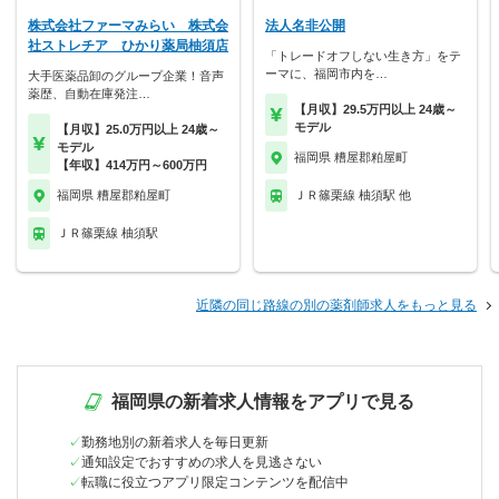
株式会社ファーマみらい 株式会
法人名非公開
社ストレチア ひかり薬局柚須店
「トレードオフしない生き方」をテ
ーマに、福岡市内を…
大手医薬品卸のグループ企業！音声
薬歴、自動在庫発注…
【月収】29.5万円以上 24歳～
モデル
【月収】25.0万円以上 24歳～
モデル
福岡県 糟屋郡粕屋町
【年収】414万円～600万円
福岡県 糟屋郡粕屋町
ＪＲ篠栗線 柚須駅 他
ＪＲ篠栗線 柚須駅
近隣の同じ路線の別の薬剤師求人をもっと見る
福岡県の新着求人情報をアプリで見る
勤務地別の新着求人を毎日更新
通知設定でおすすめの求人を見逃さない
転職に役立つアプリ限定コンテンツを配信中