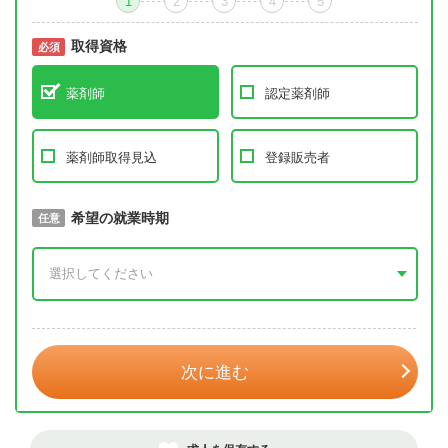
1
2
3
4
5
取得資格
必須
必須
薬剤師
認定薬剤師
薬剤師取得見込
登録販売者
取得予定年
希望の就業時期
必須
任意
年 3月
次に進む