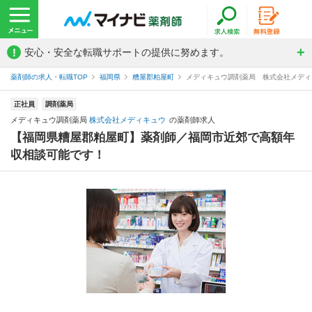
!
安心・安全な転職サポートの提供に努めます。
薬剤師の求人・転職TOP
福岡県
糟屋郡粕屋町
メディキュウ調剤薬局 株式会社メディ
正社員
調剤薬局
メディキュウ調剤薬局
株式会社メディキュウ
の薬剤師求人
【福岡県糟屋郡粕屋町】薬剤師／福岡市近郊で高額年
収相談可能です！