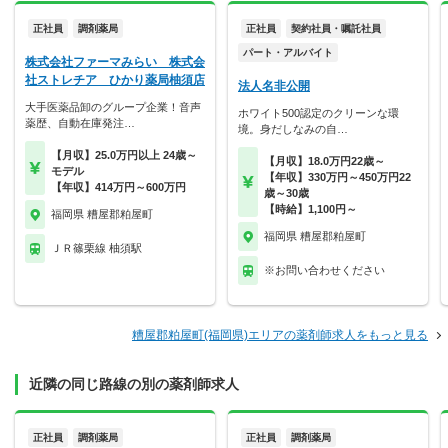
正社員
調剤薬局
正社員
契約社員・嘱託社員
パート・アルバイト
株式会社ファーマみらい 株式会
社ストレチア ひかり薬局柚須店
法人名非公開
大手医薬品卸のグループ企業！音声
ホワイト500認定のクリーンな環
薬歴、自動在庫発注…
境。身だしなみの自…
【月収】25.0万円以上 24歳～
【月収】18.0万円22歳～
モデル
【年収】330万円～450万円22
【年収】414万円～600万円
歳～30歳
【時給】1,100円～
福岡県 糟屋郡粕屋町
福岡県 糟屋郡粕屋町
ＪＲ篠栗線 柚須駅
※お問い合わせください
糟屋郡粕屋町(福岡県)エリアの薬剤師求人をもっと見る
近隣の同じ路線の別の薬剤師求人
正社員
調剤薬局
正社員
調剤薬局