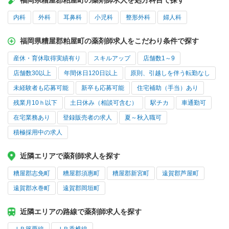
福岡県糟屋郡粕屋町の薬剤師求人を処方科目で探す
内科
外科
耳鼻科
小児科
整形外科
婦人科
福岡県糟屋郡粕屋町の薬剤師求人をこだわり条件で探す
産休・育休取得実績有り
スキルアップ
店舗数1～9
店舗数30以上
年間休日120日以上
原則、引越しを伴う転勤なし
未経験者も応募可能
新卒も応募可能
住宅補助（手当）あり
残業月10ｈ以下
土日休み（相談可含む）
駅チカ
車通勤可
在宅業務あり
登録販売者の求人
夏～秋入職可
積極採用中の求人
近隣エリアで薬剤師求人を探す
糟屋郡志免町
糟屋郡須惠町
糟屋郡新宮町
遠賀郡芦屋町
遠賀郡水巻町
遠賀郡岡垣町
近隣エリアの路線で薬剤師求人を探す