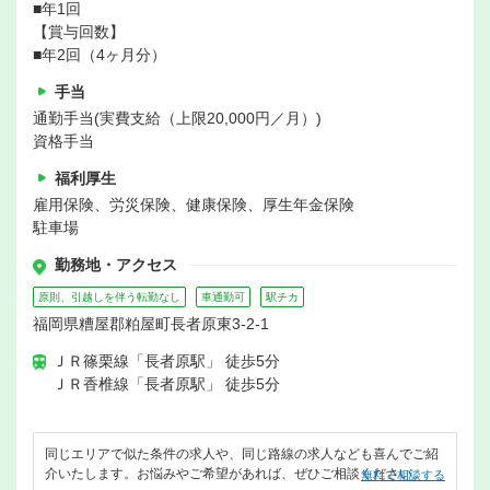
■年1回
【賞与回数】
■年2回（4ヶ月分）
手当
通勤手当(実費支給（上限20,000円／月）)
資格手当
福利厚生
雇用保険、労災保険、健康保険、厚生年金保険
駐車場
勤務地・アクセス
原則、引越しを伴う転勤なし
車通勤可
駅チカ
福岡県糟屋郡粕屋町長者原東3-2-1
ＪＲ篠栗線「長者原駅」 徒歩5分
ＪＲ香椎線「長者原駅」 徒歩5分
同じエリアで似た条件の求人や、同じ路線の求人なども喜んでご紹
介いたします。お悩みやご希望があれば、ぜひご相談ください。
無料で相談する