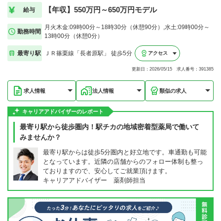
【年収】550万円～650万円モデル
給与
月火木金:09時00分～18時30分（休憩90分）,水土:09時00分～
勤務時間
13時00分（休憩0分）
最寄り駅
ＪＲ篠栗線「長者原駅」 徒歩5分
アクセス
更新日：2026/05/15 求人番号：391385
求人情報
法人情報
類似の求人
キャリアアドバイザーのレポート
最寄り駅から徒歩圏内！駅チカの地域密着型薬局で働いて
みませんか？
最寄り駅からは徒歩5分圏内と好立地です。車通勤も可能
となっています。近隣の店舗からのフォロー体制も整っ
ておりますので、安心してご就業頂けます。
キャリアアドバイザー 薬剤師担当