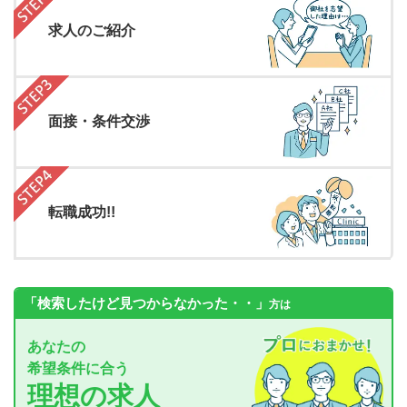
求人のご紹介
面接・条件交渉
転職成功!!
「検索したけど見つからなかった・・」
方は
あなたの
希望条件に合う
理想の求人