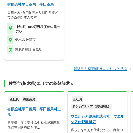
有限会社平田薬局 平田薬局
日曜休み♪在宅業務あり◎門前薬局
での薬剤師求人です…
【年収】500万円程度※30歳モ
デル
栃木県 佐野市
東武佐野線 田島駅
最近見た薬剤師求人をもっと見る
佐野市(栃木県)エリアの薬剤師求人
正社員
調剤薬局
正社員
ドラッグストア（調剤併設）
有限会社平田薬局 平田薬局村上
店
ウエルシア薬局株式会社 ウエル
シア佐野富岡店
患者様に深く寄り添える地域密着薬
局◎在宅医療にも注…
暮らしを支える仕事だから、自分の