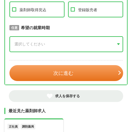
薬剤師取得見込
登録販売者
取得予定年
希望の就業時期
必須
任意
年 3月
次に進む
求人を保存する
最近見た薬剤師求人
正社員
調剤薬局