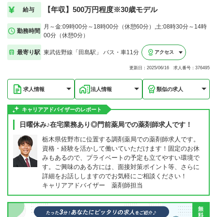
【年収】500万円程度※30歳モデル
給与
月～金:09時00分～18時00分（休憩60分）,土:08時30分～14時
勤務時間
00分（休憩0分）
最寄り駅
東武佐野線「田島駅」 バス・車11分
アクセス
更新日：2025/06/16 求人番号：376495
求人情報
法人情報
類似の求人
キャリアアドバイザーのレポート
日曜休み♪在宅業務あり◎門前薬局での薬剤師求人です！
栃木県佐野市に位置する調剤薬局での薬剤師求人です。
資格・経験を活かして働いていただけます！固定のお休
みもあるので、プライベートの予定も立てやすい環境で
す。ご興味のある方には、面接対策ポイント等、さらに
詳細をお話ししますのでお気軽にご相談ください！
キャリアアドバイザー 薬剤師担当