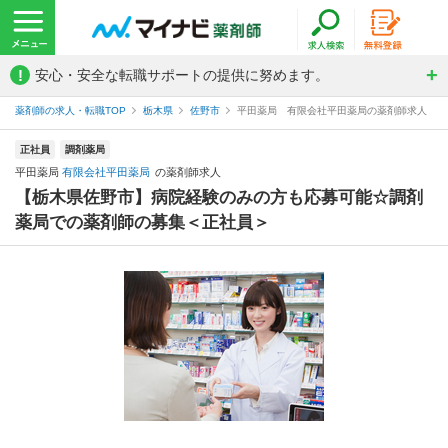
!
安心・安全な転職サポートの提供に努めます。
薬剤師の求人・転職TOP
栃木県
佐野市
平田薬局 有限会社平田薬局の薬剤師求人
正社員
調剤薬局
平田薬局
有限会社平田薬局
の薬剤師求人
【栃木県佐野市】病院経験のみの方も応募可能☆調剤
薬局での薬剤師の募集＜正社員＞