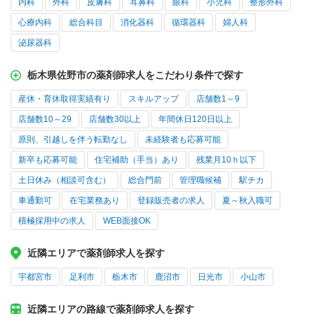
内科
外科
皮膚科
耳鼻科
眼科
小児科
整形外科
心療内科
総合科目
消化器科
循環器科
婦人科
泌尿器科
栃木県佐野市の薬剤師求人をこだわり条件で探す
産休・育休取得実績有り
スキルアップ
店舗数1～9
店舗数10～29
店舗数30以上
年間休日120日以上
原則、引越しを伴う転勤なし
未経験者も応募可能
新卒も応募可能
住宅補助（手当）あり
残業月10ｈ以下
土日休み（相談可含む）
総合門前
管理職候補
駅チカ
車通勤可
在宅業務あり
登録販売者の求人
夏～秋入職可
積極採用中の求人
WEB面接OK
近隣エリアで薬剤師求人を探す
宇都宮市
足利市
栃木市
鹿沼市
日光市
小山市
近隣エリアの路線で薬剤師求人を探す