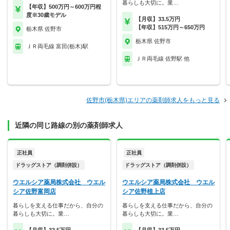
暮らしも大切に。業…
【年収】500万円～600万円程
度※30歳モデル
【月収】33.5万円
【年収】515万円～650万円
栃木県 佐野市
栃木県 佐野市
ＪＲ両毛線 富田(栃木)駅
ＪＲ両毛線 佐野駅 他
佐野市(栃木県)エリアの薬剤師求人をもっと見る
近隣の同じ路線の別の薬剤師求人
正社員
正社員
ドラッグストア（調剤併設）
ドラッグストア（調剤併設）
ウエルシア薬局株式会社 ウエル
ウエルシア薬局株式会社 ウエル
シア佐野富岡店
シア佐野植上店
暮らしを支える仕事だから、自分の
暮らしを支える仕事だから、自分の
暮らしも大切に。業…
暮らしも大切に。業…