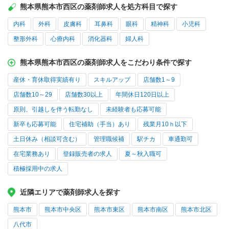
熊本県熊本市西区の薬剤師求人を処方科目で探す
内科
外科
皮膚科
耳鼻科
眼科
精神科
小児科
整形外科
心療内科
消化器科
婦人科
熊本県熊本市西区の薬剤師求人をこだわり条件で探す
産休・育休取得実績有り
スキルアップ
店舗数1～9
店舗数10～29
店舗数30以上
年間休日120日以上
原則、引越しを伴う転勤なし
未経験者も応募可能
新卒も応募可能
住宅補助（手当）あり
残業月10ｈ以下
土日休み（相談可含む）
管理職候補
駅チカ
車通勤可
在宅業務あり
登録販売者の求人
夏～秋入職可
積極採用中の求人
近隣エリアで薬剤師求人を探す
熊本市
熊本市中央区
熊本市東区
熊本市南区
熊本市北区
八代市