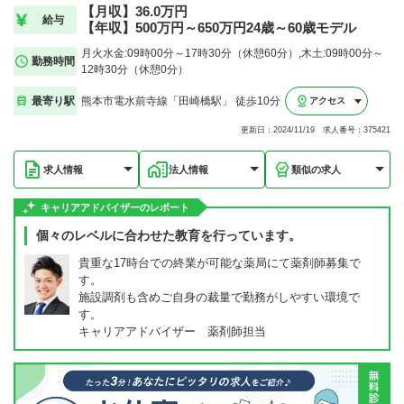
【月収】36.0万円
給与
【年収】500万円～650万円24歳～60歳モデル
月火水金:09時00分～17時30分（休憩60分）,木土:09時00分～
勤務時間
12時30分（休憩0分）
最寄り駅
熊本市電水前寺線「田崎橋駅」 徒歩10分
アクセス
更新日：2024/11/19 求人番号：375421
求人情報
法人情報
類似の求人
キャリアアドバイザーのレポート
個々のレベルに合わせた教育を行っています。
貴重な17時台での終業が可能な薬局にて薬剤師募集で
す。
施設調剤も含めご自身の裁量で勤務がしやすい環境で
す。
キャリアアドバイザー 薬剤師担当