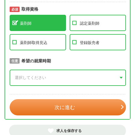
取得資格
必須
必須
薬剤師
認定薬剤師
薬剤師取得見込
登録販売者
取得予定年
希望の就業時期
必須
任意
年 3月
次に進む
求人を保存する