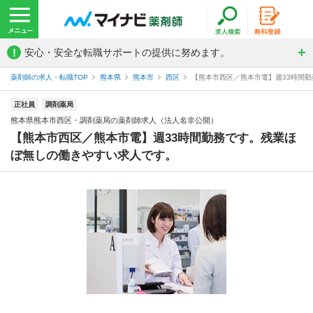
!
安心・安全な転職サポートの提供に努めます。
薬剤師の求人・転職TOP
熊本県
熊本市
西区
【熊本市西区／熊本市電】週33時間勤
正社員
調剤薬局
熊本県熊本市西区・調剤薬局の薬剤師求人（法人名非公開）
【熊本市西区／熊本市電】週33時間勤務です。残業ほ
ぼ無しの働きやすい求人です。