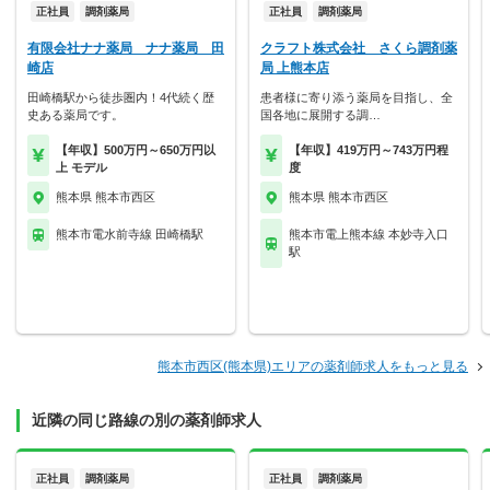
正社員
調剤薬局
正社員
調剤薬局
有限会社ナナ薬局 ナナ薬局 田
クラフト株式会社 さくら調剤薬
崎店
局 上熊本店
田崎橋駅から徒歩圏内！4代続く歴
患者様に寄り添う薬局を目指し、全
史ある薬局です。
国各地に展開する調…
【年収】500万円～650万円以
【年収】419万円～743万円程
上 モデル
度
熊本県 熊本市西区
熊本県 熊本市西区
熊本市電水前寺線 田崎橋駅
熊本市電上熊本線 本妙寺入口
駅
熊本市西区(熊本県)エリアの薬剤師求人をもっと見る
近隣の同じ路線の別の薬剤師求人
正社員
調剤薬局
正社員
調剤薬局