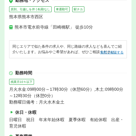
勤務地・アクセス
原則、引越しを伴う転勤なし
車通勤可
駅チカ
熊本県熊本市西区
熊本市電水前寺線「田崎橋駅」 徒歩10分
同じエリアで似た条件の求人や、同じ路線の求人なども喜んでご紹
介いたします。お悩みやご希望があれば、ぜひご相談ください。
無料で相談する
勤務時間
残業月10ｈ以下
月火水金:09時00分～17時30分（休憩60分）,木土:09時00分
～12時30分（休憩0分）
勤務曜日備考：月火水木金土
休日・休暇
日曜日 祝日 年末年始休暇 夏季休暇 有給休暇 出産・
育児休暇