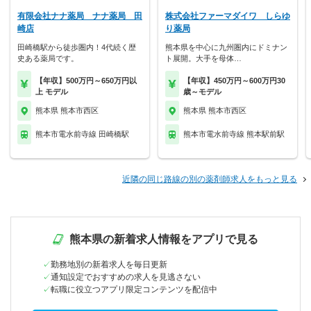
有限会社ナナ薬局 ナナ薬局 田
株式会社ファーマダイワ しらゆ
崎店
り薬局
田崎橋駅から徒歩圏内！4代続く歴
熊本県を中心に九州圏内にドミナン
史ある薬局です。
ト展開。大手を母体…
【年収】500万円～650万円以
【年収】450万円～600万円30
上 モデル
歳～モデル
熊本県 熊本市西区
熊本県 熊本市西区
熊本市電水前寺線 田崎橋駅
熊本市電水前寺線 熊本駅前駅
近隣の同じ路線の別の薬剤師求人をもっと見る
熊本県の新着求人情報をアプリで見る
勤務地別の新着求人を毎日更新
通知設定でおすすめの求人を見逃さない
転職に役立つアプリ限定コンテンツを配信中