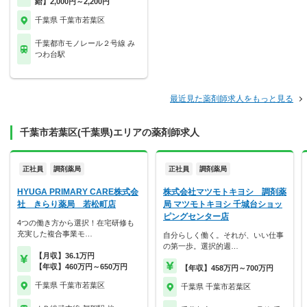
給】2,000円～2,200円
千葉県 千葉市若葉区
千葉都市モノレール２号線 み
つわ台駅
最近見た薬剤師求人をもっと見る
千葉市若葉区(千葉県)エリアの薬剤師求人
正社員
調剤薬局
正社員
調剤薬局
HYUGA PRIMARY CARE株式会
株式会社マツモトキヨシ 調剤薬
社 きらり薬局 若松町店
局 マツモトキヨシ 千城台ショッ
ピングセンター店
4つの働き方から選択！在宅研修も
充実した複合事業モ…
自分らしく働く。それが、いい仕事
の第一歩。選択的週…
【月収】36.1万円
【年収】460万円～650万円
【年収】458万円～700万円
千葉県 千葉市若葉区
千葉県 千葉市若葉区