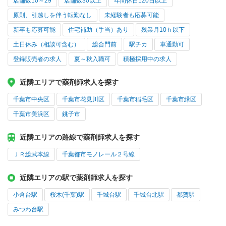
店舗数10～29
店舗数30以上
年間休日120日以上
原則、引越しを伴う転勤なし
未経験者も応募可能
新卒も応募可能
住宅補助（手当）あり
残業月10ｈ以下
土日休み（相談可含む）
総合門前
駅チカ
車通勤可
登録販売者の求人
夏～秋入職可
積極採用中の求人
近隣エリアで薬剤師求人を探す
千葉市中央区
千葉市花見川区
千葉市稲毛区
千葉市緑区
千葉市美浜区
銚子市
近隣エリアの路線で薬剤師求人を探す
ＪＲ総武本線
千葉都市モノレール２号線
近隣エリアの駅で薬剤師求人を探す
小倉台駅
桜木(千葉)駅
千城台駅
千城台北駅
都賀駅
みつわ台駅