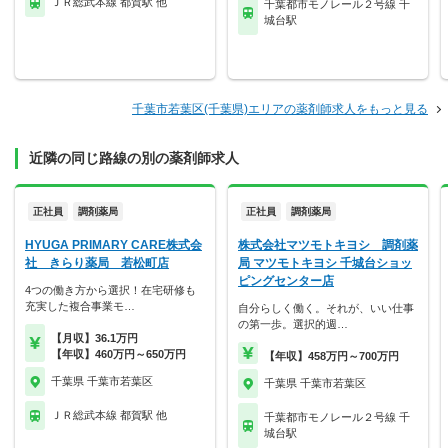
ＪＲ総武本線 都賀駅 他
千葉都市モノレール２号線 千
城台駅
千葉市若葉区(千葉県)エリアの薬剤師求人をもっと見る
近隣の同じ路線の別の薬剤師求人
正社員
調剤薬局
正社員
調剤薬局
HYUGA PRIMARY CARE株式会
株式会社マツモトキヨシ 調剤薬
社 きらり薬局 若松町店
局 マツモトキヨシ 千城台ショッ
ピングセンター店
4つの働き方から選択！在宅研修も
充実した複合事業モ…
自分らしく働く。それが、いい仕事
の第一歩。選択的週…
【月収】36.1万円
【年収】460万円～650万円
【年収】458万円～700万円
千葉県 千葉市若葉区
千葉県 千葉市若葉区
ＪＲ総武本線 都賀駅 他
千葉都市モノレール２号線 千
城台駅