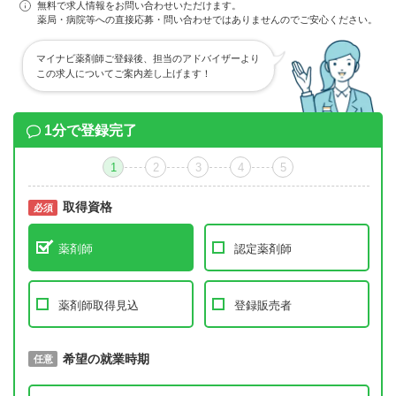
無料で求人情報をお問い合わせいただけます。
薬局・病院等への直接応募・問い合わせではありませんのでご安心ください。
マイナビ薬剤師ご登録後、担当のアドバイザーより
この求人についてご案内差し上げます！
1分で登録完了
1
2
3
4
5
取得資格
必須
必須
薬剤師
認定薬剤師
薬剤師取得見込
登録販売者
取得予定年
希望の就業時期
必須
任意