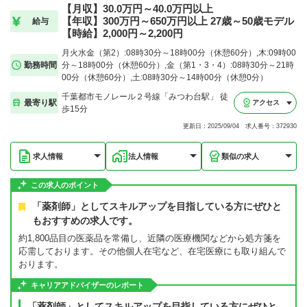
【月収】30.0万円～40.0万円以上
【年収】300万円～650万円以上 27歳～50歳モデル
給与
【時給】2,000円～2,200円
月火水金（第2）:08時30分～18時00分（休憩60分）,木:09時00
勤務時間
分～18時00分（休憩60分）,金（第1・3・4）:08時30分～21時
00分（休憩60分）,土:08時30分～14時00分（休憩0分）
千葉都市モノレール２号線「みつわ台駅」 徒
最寄り駅
アクセス
歩15分
更新日：2025/09/04 求人番号：372930
求人情報
法人情報
類似の求人
この求人のポイント
「薬剤師」としてスキルアップを目指している方にぜひと
もおすすめの求人です。
約1,800品目の医薬品を常備し、近隣の医療機関などから処方箋を
応需しております。その他個人在宅など、在宅医療にも取り組んで
おります。
キャリアアドバイザーのレポート
「薬剤師」としてスキルアップを目指している方にぜひと