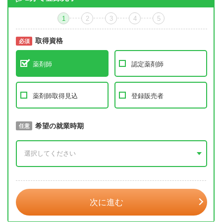
1
2
3
4
5
取得資格
必須
必須
薬剤師
認定薬剤師
薬剤師取得見込
登録販売者
取得予定年
希望の就業時期
必須
任意
年 3月
次に進む