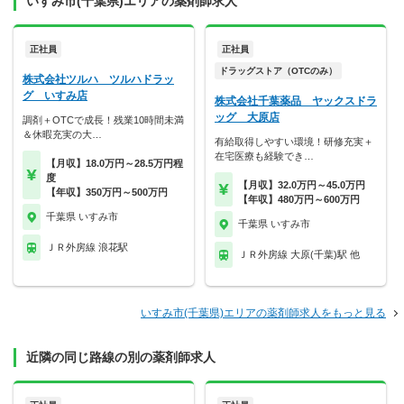
いすみ市(千葉県)エリアの薬剤師求人
正社員
正社員
ドラッグストア（OTCのみ）
株式会社ツルハ ツルハドラッ
グ いすみ店
株式会社千葉薬品 ヤックスドラ
ッグ 大原店
調剤＋OTCで成長！残業10時間未満
＆休暇充実の大…
有給取得しやすい環境！研修充実＋
在宅医療も経験でき…
【月収】18.0万円～28.5万円程
度
【月収】32.0万円～45.0万円
【年収】350万円～500万円
【年収】480万円～600万円
千葉県 いすみ市
千葉県 いすみ市
ＪＲ外房線 浪花駅
ＪＲ外房線 大原(千葉)駅 他
いすみ市(千葉県)エリアの薬剤師求人をもっと見る
近隣の同じ路線の別の薬剤師求人