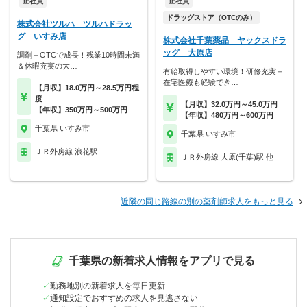
正社員
正社員
ドラッグストア（OTCのみ）
株式会社ツルハ ツルハドラッ
グ いすみ店
株式会社千葉薬品 ヤックスドラ
ッグ 大原店
調剤＋OTCで成長！残業10時間未満
＆休暇充実の大…
有給取得しやすい環境！研修充実＋
在宅医療も経験でき…
【月収】18.0万円～28.5万円程
度
【月収】32.0万円～45.0万円
【年収】350万円～500万円
【年収】480万円～600万円
千葉県 いすみ市
千葉県 いすみ市
ＪＲ外房線 浪花駅
ＪＲ外房線 大原(千葉)駅 他
近隣の同じ路線の別の薬剤師求人をもっと見る
千葉県の新着求人情報をアプリで見る
勤務地別の新着求人を毎日更新
通知設定でおすすめの求人を見逃さない