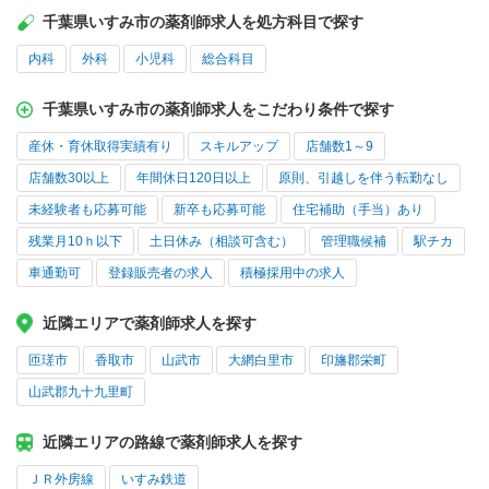
千葉県いすみ市の薬剤師求人を処方科目で探す
内科
外科
小児科
総合科目
千葉県いすみ市の薬剤師求人をこだわり条件で探す
産休・育休取得実績有り
スキルアップ
店舗数1～9
店舗数30以上
年間休日120日以上
原則、引越しを伴う転勤なし
未経験者も応募可能
新卒も応募可能
住宅補助（手当）あり
残業月10ｈ以下
土日休み（相談可含む）
管理職候補
駅チカ
車通勤可
登録販売者の求人
積極採用中の求人
近隣エリアで薬剤師求人を探す
匝瑳市
香取市
山武市
大網白里市
印旛郡栄町
山武郡九十九里町
近隣エリアの路線で薬剤師求人を探す
ＪＲ外房線
いすみ鉄道