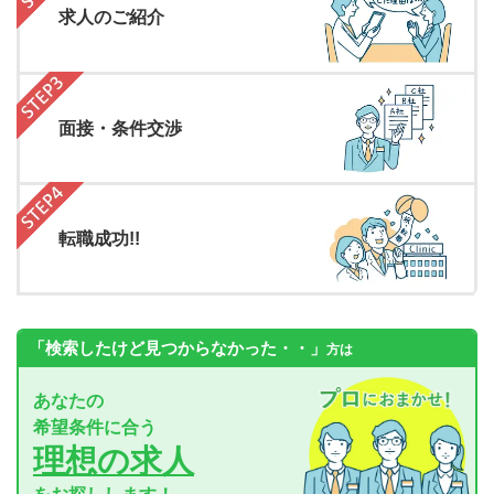
求人のご紹介
面接・条件交渉
転職成功!!
「検索したけど見つからなかった・・」
方は
あなたの
希望条件に合う
理想の求人