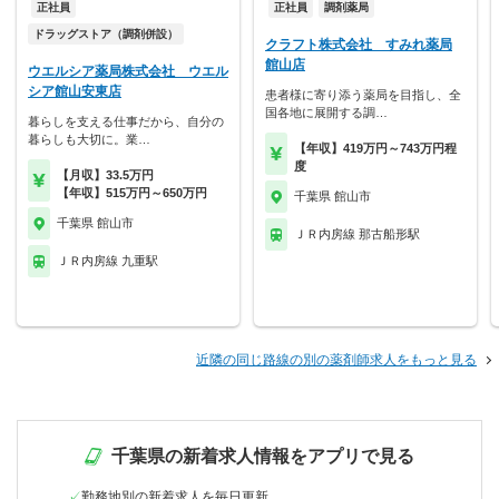
正社員
正社員
調剤薬局
ドラッグストア（調剤併設）
クラフト株式会社 すみれ薬局
館山店
ウエルシア薬局株式会社 ウエル
シア館山安東店
患者様に寄り添う薬局を目指し、全
国各地に展開する調…
暮らしを支える仕事だから、自分の
暮らしも大切に。業…
【年収】419万円～743万円程
度
【月収】33.5万円
【年収】515万円～650万円
千葉県 館山市
千葉県 館山市
ＪＲ内房線 那古船形駅
ＪＲ内房線 九重駅
近隣の同じ路線の別の薬剤師求人をもっと見る
千葉県の新着求人情報をアプリで見る
勤務地別の新着求人を毎日更新