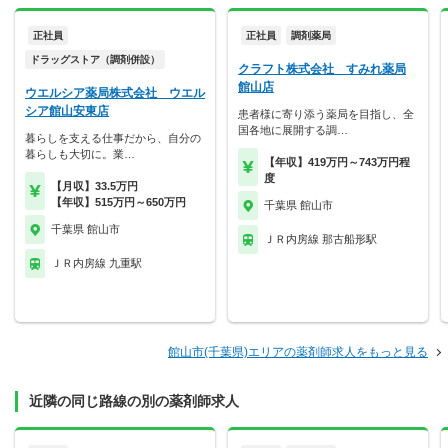
正社員
正社員
調剤薬局
ドラッグストア（調剤併設）
クラフト株式会社 すみれ薬局
館山店
ウエルシア薬局株式会社 ウエル
シア館山安東店
患者様に寄り添う薬局を目指し、全
国各地に展開する調…
暮らしを支える仕事だから、自分の
暮らしも大切に。業…
【年収】419万円～743万円程
度
【月収】33.5万円
【年収】515万円～650万円
千葉県 館山市
千葉県 館山市
ＪＲ内房線 那古船形駅
ＪＲ内房線 九重駅
館山市(千葉県)エリアの薬剤師求人をもっと見る
近隣の同じ路線の別の薬剤師求人