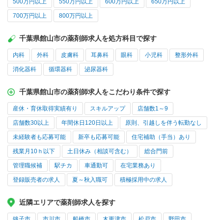
500万円以上
550万円以上
600万円以上
650万円以上
700万円以上
800万円以上
千葉県館山市の薬剤師求人を処方科目で探す
内科
外科
皮膚科
耳鼻科
眼科
小児科
整形外科
消化器科
循環器科
泌尿器科
千葉県館山市の薬剤師求人をこだわり条件で探す
産休・育休取得実績有り
スキルアップ
店舗数1～9
店舗数30以上
年間休日120日以上
原則、引越しを伴う転勤なし
未経験者も応募可能
新卒も応募可能
住宅補助（手当）あり
残業月10ｈ以下
土日休み（相談可含む）
総合門前
管理職候補
駅チカ
車通勤可
在宅業務あり
登録販売者の求人
夏～秋入職可
積極採用中の求人
近隣エリアで薬剤師求人を探す
銚子市
市川市
船橋市
木更津市
松戸市
野田市