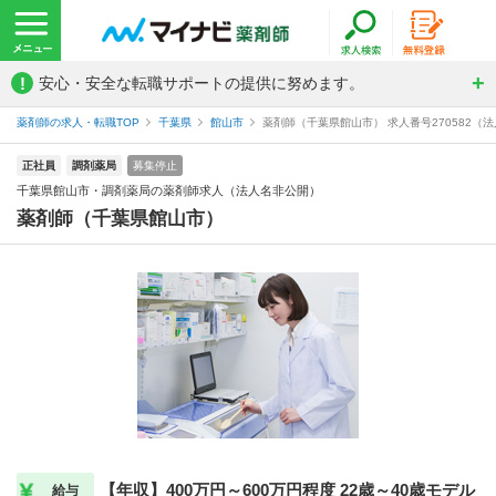
!
安心・安全な転職サポートの提供に努めます。
薬剤師の求人・転職TOP
千葉県
館山市
薬剤師（千葉県館山市） 求人番号270582（
正社員
調剤薬局
募集停止
千葉県館山市・調剤薬局の薬剤師求人（法人名非公開）
薬剤師（千葉県館山市）
【年収】400万円～600万円程度 22歳～40歳モデル
給与