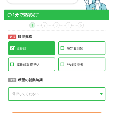
1分で登録完了
1
2
3
4
5
取得資格
必須
必須
薬剤師
認定薬剤師
薬剤師取得見込
登録販売者
取得予定年
希望の就業時期
必須
任意
年 3月