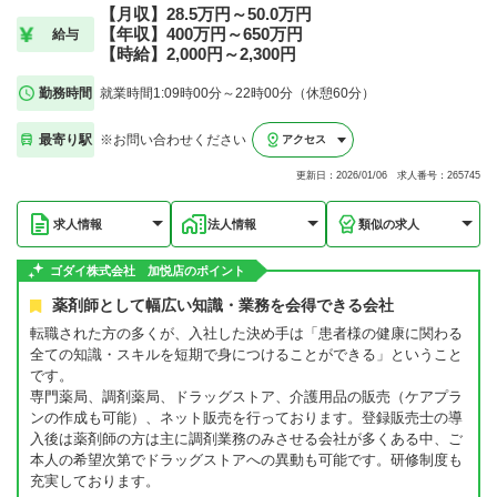
【月収】28.5万円～50.0万円
【年収】400万円～650万円
給与
【時給】2,000円～2,300円
勤務時間
就業時間1:09時00分～22時00分（休憩60分）
最寄り駅
※お問い合わせください
アクセス
更新日：2026/01/06 求人番号：265745
求人情報
法人情報
類似の求人
ゴダイ株式会社 加悦店のポイント
薬剤師として幅広い知識・業務を会得できる会社
転職された方の多くが、入社した決め手は「患者様の健康に関わる
全ての知識・スキルを短期で身につけることができる」ということ
です。
専門薬局、調剤薬局、ドラッグストア、介護用品の販売（ケアプラ
ンの作成も可能）、ネット販売を行っております。登録販売士の導
入後は薬剤師の方は主に調剤業務のみさせる会社が多くある中、ご
本人の希望次第でドラッグストアへの異動も可能です。研修制度も
充実しております。