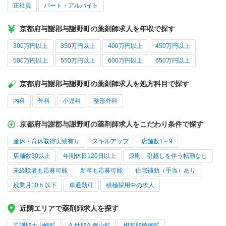
正社員
パート・アルバイト
京都府与謝郡与謝野町の薬剤師求人を年収で探す
300万円以上
350万円以上
400万円以上
450万円以上
500万円以上
550万円以上
600万円以上
650万円以上
京都府与謝郡与謝野町の薬剤師求人を処方科目で探す
内科
外科
小児科
整形外科
京都府与謝郡与謝野町の薬剤師求人をこだわり条件で探す
産休・育休取得実績有り
スキルアップ
店舗数1～9
店舗数30以上
年間休日120日以上
原則、引越しを伴う転勤なし
未経験者も応募可能
新卒も応募可能
住宅補助（手当）あり
残業月10ｈ以下
車通勤可
積極採用中の求人
近隣エリアで薬剤師求人を探す
乙訓郡大山崎町
久世郡久御山町
相楽郡精華町