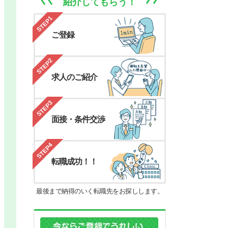
紹介してもらう！
STEP1
ご登録
STEP2
求人のご紹介
STEP3
面接・条件交渉
STEP4
転職成功！！
最後まで納得のいく転職先をお探しします。