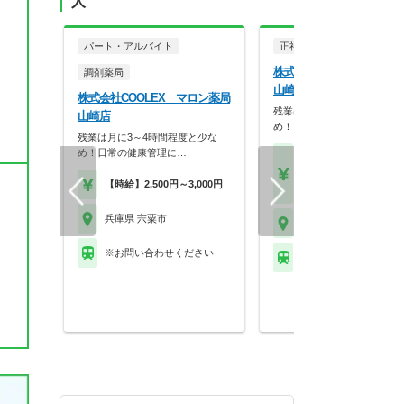
人
パート・アルバイト
正社員
調剤薬局
株式会社COOLEX マロ
調剤薬局
山崎店
株式会社COOLEX マロン薬局
残業は月に3～4時間程度と少
山崎店
め！日常の健康管理に…
残業は月に3～4時間程度と少な
め！日常の健康管理に…
【月収】28.0万円～35.
円
【時給】2,500円～3,000円
【年収】500万円～60
兵庫県 宍粟市
兵庫県 宍粟市
※お問い合わせください
※お問い合わせくださ