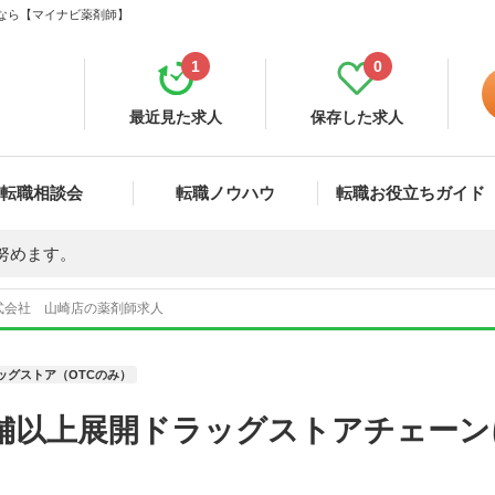
集なら【マイナビ薬剤師】
1
0
最近見た求人
保存した求人
転職相談会
転職ノウハウ
転職お役立ちガイド
努めます。
式会社 山崎店の薬剤師求人
ッグストア（OTCのみ）
店舗以上展開ドラッグストアチェー