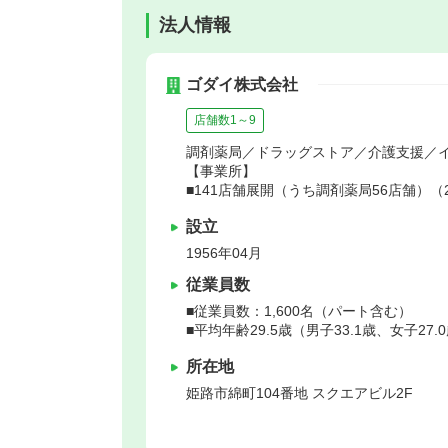
法人情報
ゴダイ株式会社
店舗数1～9
調剤薬局／ドラッグストア／介護支援／
【事業所】
■141店舗展開（うち調剤薬局56店舗）（2
設立
1956年04月
従業員数
■従業員数：1,600名（パート含む）
■平均年齢29.5歳（男子33.1歳、女子27.
所在地
姫路市
綿町104番地 スクエアビル2F