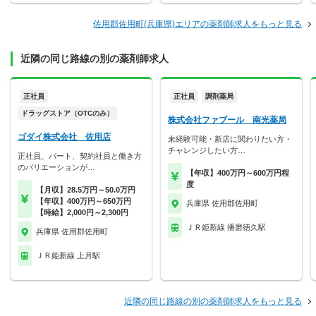
佐用郡佐用町(兵庫県)エリアの薬剤師求人をもっと見る
近隣の同じ路線の別の薬剤師求人
正社員
正社員
調剤薬局
ドラッグストア（OTCのみ）
株式会社ファブール 南光薬局
ゴダイ株式会社 佐用店
未経験可能・新店に関わりたい方・
チャレンジしたい方…
正社員、パート、契約社員と働き方
のバリエーションが…
【年収】400万円～600万円程
度
【月収】28.5万円～50.0万円
【年収】400万円～650万円
兵庫県 佐用郡佐用町
【時給】2,000円～2,300円
ＪＲ姫新線 播磨徳久駅
兵庫県 佐用郡佐用町
ＪＲ姫新線 上月駅
近隣の同じ路線の別の薬剤師求人をもっと見る