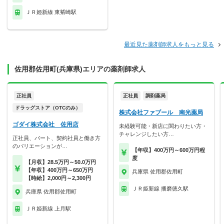
ＪＲ姫新線 東觜崎駅
最近見た薬剤師求人をもっと見る
佐用郡佐用町(兵庫県)エリアの薬剤師求人
正社員
正社員
調剤薬局
ドラッグストア（OTCのみ）
株式会社ファブール 南光薬局
ゴダイ株式会社 佐用店
未経験可能・新店に関わりたい方・
チャレンジしたい方…
正社員、パート、契約社員と働き方
のバリエーションが…
【年収】400万円～600万円程
度
【月収】28.5万円～50.0万円
【年収】400万円～650万円
兵庫県 佐用郡佐用町
【時給】2,000円～2,300円
ＪＲ姫新線 播磨徳久駅
兵庫県 佐用郡佐用町
ＪＲ姫新線 上月駅