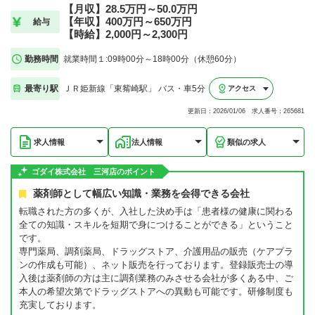
【月収】28.5万円～50.0万円
【年収】400万円～650万円
給与
【時給】2,000円～2,300円
勤務時間
就業時間１:09時00分～18時00分（休憩60分）
最寄り駅
ＪＲ姫新線「東觜崎駅」 バス・車5分
アクセス
更新日：2026/01/06 求人番号：265681
求人情報
法人情報
類似の求人
ゴダイ株式会社 三河店のポイント
薬剤師として幅広い知識・業務を会得できる会社
転職された方の多くが、入社した決め手は「患者様の健康に関わる
全ての知識・スキルを短期で身につけることができる」ということ
です。
専門薬局、調剤薬局、ドラッグストア、介護用品の販売（ケアプラ
ンの作成も可能）、ネット販売を行っております。登録販売士の導
入後は薬剤師の方は主に調剤業務のみさせる会社が多くある中、ご
本人の希望次第でドラッグストアへの異動も可能です。研修制度も
充実しております。