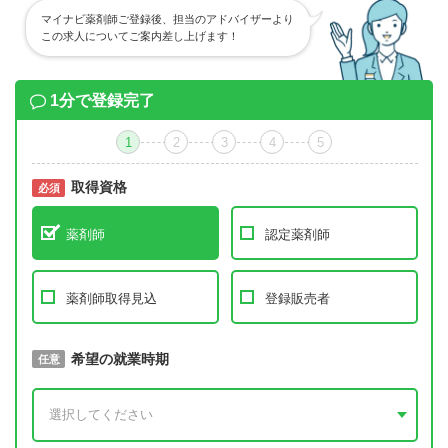
マイナビ薬剤師ご登録後、担当のアドバイザーより
この求人についてご案内差し上げます！
1分で登録完了
1
2
3
4
5
取得資格
必須
必須
薬剤師
認定薬剤師
薬剤師取得見込
登録販売者
取得予定年
希望の就業時期
必須
任意