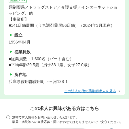
店舗数1～9
調剤薬局／ドラッグストア／介護支援／インターネットショ
ッピング、他
【事業所】
■141店舗展開（うち調剤薬局56店舗）（2024年3月現在）
設立
1956年04月
従業員数
■従業員数：1,600名（パート含む）
■平均年齢29.5歳（男子33.1歳、女子27.0歳）
所在地
兵庫県佐用郡佐用町上三河138-1
この法人の他の薬剤師求人を見る
この求人に興味がある方はこちら
無料で求人情報をお問い合わせいただけます。
薬局・病院等への直接応募・問い合わせではありませんのでご安心ください。