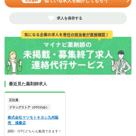
似ている求人を紹介してもらう
完全無料
求人を保存する
最近見た薬剤師求人
正社員
ドラッグストア（OTCのみ）
株式会社マツモトキヨシ九州販
売 浦桑店
調剤・OTCどちらも勉強できます！