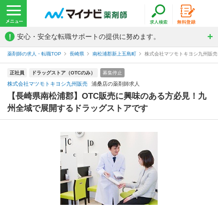
!
安心・安全な転職サポートの提供に努めます。
薬剤師の求人・転職TOP
長崎県
南松浦郡新上五島町
株式会社マツモトキヨシ九州販売
正社員
ドラッグストア（OTCのみ）
募集停止
株式会社マツモトキヨシ九州販売
浦桑店の薬剤師求人
【長崎県南松浦郡】OTC販売に興味のある方必見！九
州全域で展開するドラッグストアです