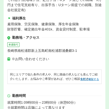
円まで住宅支給有り、出張手当：Uターン前提での就職、別途
会社規定有)
福利厚生
雇用保険、労災保険、健康保険、厚生年金保険
財形貯蓄、確定拠出年金401k、資金貸付制度、駐車場
勤務地・アクセス
車通勤可
長崎県南松浦郡新上五島町南松浦郡浦桑郷3-1
※お問い合わせください
同じエリアで似た条件の求人や、同じ路線の求人なども喜んでご紹
介いたします。お悩みやご希望があれば、ぜひご相談ください。
無料で相談する
勤務時間
就業時間1:09時00分～23時00分（休憩60分）
※就業時間は店舗によって異なります