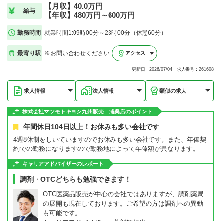
【月収】40.0万円
給与
【年収】480万円～600万円
勤務時間
就業時間1:09時00分～23時00分（休憩60分）
最寄り駅
※お問い合わせください
アクセス
更新日：2026/07/04 求人番号：261608
求人情報
法人情報
類似の求人
株式会社マツモトキヨシ九州販売 浦桑店のポイント
年間休日104日以上！お休みも多い会社です
4週8休制をしいていますのでお休みも多い会社です。また、年俸契
約での勤務になりますので勤務地によって年俸額が異なります。
キャリアアドバイザーのレポート
調剤・OTCどちらも勉強できます！
OTC医薬品販売が中心の会社ではありますが、調剤薬局
の展開も現在しております。ご希望の方は調剤への異動
も可能です。