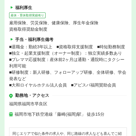
福利厚生
産休・育休取得実績有り
雇用保険、労災保険、健康保険、厚生年金保険
資格取得奨励金制度
手当・福利厚生備考
■退職金：勤続3年以上 ■資格取得支援制度 ■時短勤務制度
■独立・起業支援制度（オーナー制度）：独立実績多数あり
■プレママ応援制度：産休前2ヶ月は通勤・通院時にタクシー
利用可能
■研修制度：新人研修、フォローアップ研修、全体研修、学会
発表など
■大和ロイヤルホテル法人会員 ■アビスパ福岡賛助会員
勤務地・アクセス
福岡県福岡市早良区
福岡市地下鉄空港線「藤崎(福岡)駅」 徒歩15分
同じエリアで似た条件の求人や、同じ路線の求人なども喜んでご紹