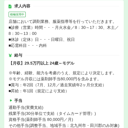
求人内容
積極採用中
店舗において調剤業務、服薬指導等を行っていただきます。
■診療（営業）時間・・・月火水金／8：30～17：30、木土／
8：30～13：00
■休診（定休）日・・・日曜日、祝日
■応需科目・・・内科
給与
【月収】29.5万円以上 24歳～モデル
※年齢、経験、能力を考慮のうえ、規定により決定します。
※モデル月収には薬剤師手当80,000円を含みます。
■賞与：年2回（7月、12月／過去実績年2ヶ月分支給）
■昇給：年1回（規定により支給）
手当
通勤手当(実費支給)
残業手当(30分単位で支給（タイムカード管理）)
資格手当(薬剤師手当 80,000円／月)
その他手当(調整手当、地域手当：北九州市・田川郡のみ対象)