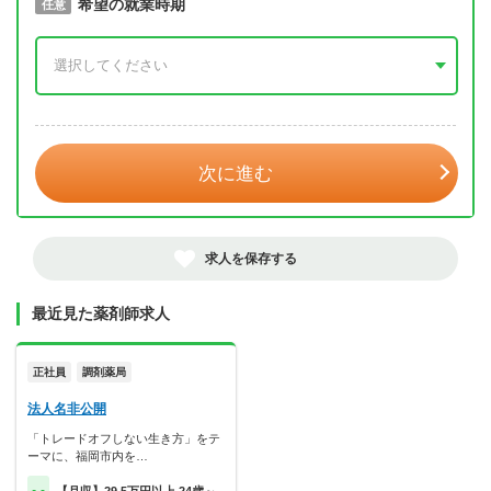
取得予定年
希望の就業時期
必須
任意
年 3月
次に進む
求人を保存する
最近見た薬剤師求人
正社員
調剤薬局
法人名非公開
「トレードオフしない生き方」をテ
ーマに、福岡市内を…