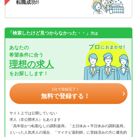
転職成功!!
「検索したけど見つからなかった・・」
方は
あなたの
希望条件に合う
理想の求人
をお探しします！
1分で登録完了！
無料で登録する！
サイト上では公開していない
求人（非公開求人）もあります
「高年収かつ転勤なしの調剤薬局」「土日休み＋平日休みの調剤薬局」
といった人気求人の場合、「マイナビ薬剤師」に登録済みの方に優先的