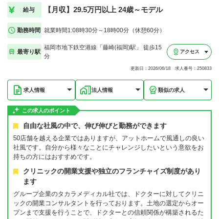
【月収】29.5万円以上 24歳～モデル
給与
勤務時間
就業時間1:08時30分～18時00分（休憩60分）
福岡市地下鉄空港線「藤崎(福岡)駅」 徒歩15
最寄り駅
アクセス
分
更新日：2026/06/18 求人番号：250833
求人情報
法人情報
類似の求人
この求人のポイント
自由な社風の中で、伸び伸びと勤務ができます
50店舗を越える企業ではありますが、アットホームで風通しの良い
社風です。自分から様々なことにチャレンジしたいという意欲をお
持ちの方にはおすすめです。
クリニックの開業支援や独立のフランチャイズ制度があり
ます
グループ企業のタカラメディカル社では、ドクターに対してクリニ
ックの開業コンサルタントを行っております。土地の選定からオー
プンまで支援を行うことで、ドクターとの信頼関係が構築されるた