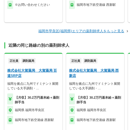
※お問い合わせください
福岡市地下鉄空港線 西新駅
福岡市早良区(福岡県)エリアの薬剤師求人をもっと見る
近隣の同じ路線の別の薬剤師求人
正社員
調剤薬局
正社員
調剤薬局
株式会社大賀薬局 大賀薬局 百
株式会社大賀薬局 大賀薬局 西
道SRP店
新店
福岡を拠点に九州でドミナント展開
福岡を拠点に九州でドミナント展開
している大手調剤・…
している大手調剤・…
【月収】30.2万円基本給＋薬剤
【月収】30.2万円基本給＋薬剤
師手当
師手当
福岡県 福岡市早良区
福岡県 福岡市早良区
福岡市地下鉄空港線 西新駅
福岡市地下鉄空港線 西新駅