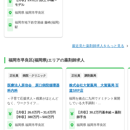
【月収】29.5万円以上 24歳～
モデル
福岡県 福岡市早良区
福岡市地下鉄空港線 藤崎(福岡)
駅
最近見た薬剤師求人をもっと見る
福岡市早良区(福岡県)エリアの薬剤師求人
正社員
病院・クリニック
正社員
調剤薬局
医療法人原信会 原口病院循環器
株式会社大賀薬局 大賀薬局 百
科内科
道SRP店
＜子育て応援求人＞残業がほとんど
福岡を拠点に九州でドミナント展開
なく、ワークライフ…
している大手調剤・…
【月収】26.0万円～31.0万円
【月収】30.2万円基本給＋薬剤
【年収】380万円～500万円
師手当
福岡県 福岡市早良区
福岡県 福岡市早良区