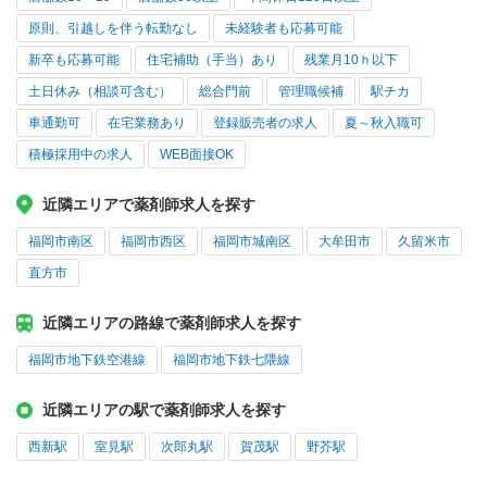
原則、引越しを伴う転勤なし
未経験者も応募可能
新卒も応募可能
住宅補助（手当）あり
残業月10ｈ以下
土日休み（相談可含む）
総合門前
管理職候補
駅チカ
車通勤可
在宅業務あり
登録販売者の求人
夏～秋入職可
積極採用中の求人
WEB面接OK
近隣エリアで薬剤師求人を探す
福岡市南区
福岡市西区
福岡市城南区
大牟田市
久留米市
直方市
近隣エリアの路線で薬剤師求人を探す
福岡市地下鉄空港線
福岡市地下鉄七隈線
近隣エリアの駅で薬剤師求人を探す
西新駅
室見駅
次郎丸駅
賀茂駅
野芥駅