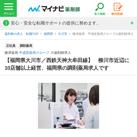
!
安心・安全な転職サポートの提供に努めます。
薬剤師の求人・転職TOP
福岡県
大川市
榎津薬局 平成堂薬局グループの薬剤師求人
正社員
調剤薬局
榎津薬局
平成堂薬局グループ
の薬剤師求人
【福岡県大川市／西鉄天神大牟田線】 柳川市近辺に
10店舗以上経営、福岡県の調剤薬局求人です