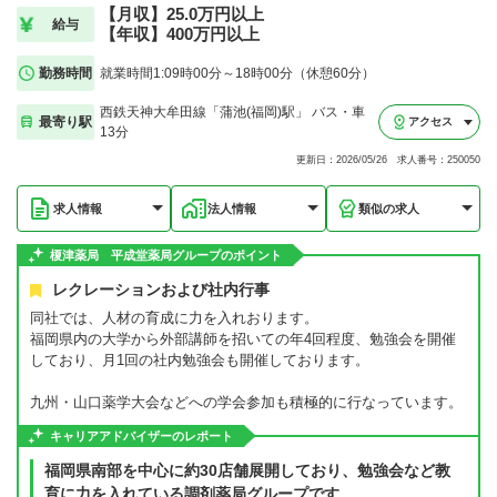
【月収】25.0万円以上
給与
【年収】400万円以上
勤務時間
就業時間1:09時00分～18時00分（休憩60分）
西鉄天神大牟田線「蒲池(福岡)駅」 バス・車
最寄り駅
アクセス
13分
更新日：2026/05/26 求人番号：250050
求人情報
法人情報
類似の求人
榎津薬局 平成堂薬局グループのポイント
レクレーションおよび社内行事
同社では、人材の育成に力を入れおります。
福岡県内の大学から外部講師を招いての年4回程度、勉強会を開催
しており、月1回の社内勉強会も開催しております。
九州・山口薬学大会などへの学会参加も積極的に行なっています。
キャリアアドバイザーのレポート
福岡県南部を中心に約30店舗展開しており、勉強会など教
育に力を入れている調剤薬局グループです