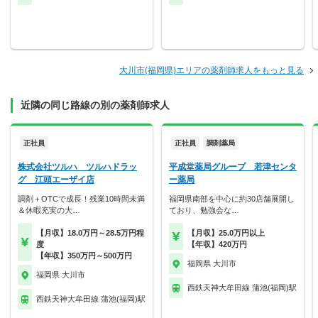
大川市(福岡県)エリアの薬剤師求人をもっと見る
近隣の同じ路線の別の薬剤師求人
正社員
正社員
調剤薬局
株式会社ツルハ ツルハドラッ
平成堂薬局グループ 若津センタ
グ 江頭エーザイ店
ー薬局
調剤＋OTCで成長！残業10時間未満
福岡県南部を中心に約30店舗展開し
＆休暇充実の大…
ており、勉強会な…
【月収】18.0万円～28.5万円程
【月収】25.0万円以上
度
【年収】420万円
【年収】350万円～500万円
福岡県 大川市
福岡県 大川市
西鉄天神大牟田線 蒲池(福岡)駅
西鉄天神大牟田線 蒲池(福岡)駅