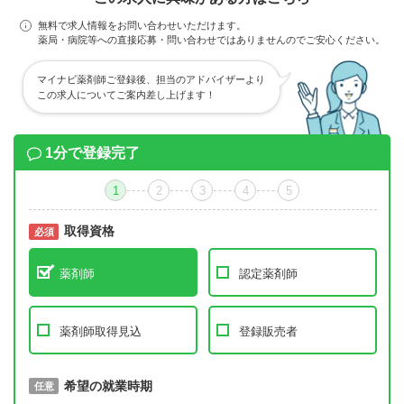
無料で求人情報をお問い合わせいただけます。
薬局・病院等への直接応募・問い合わせではありませんのでご安心ください。
マイナビ薬剤師ご登録後、担当のアドバイザーより
この求人についてご案内差し上げます！
1分で登録完了
1
2
3
4
5
取得資格
必須
必須
薬剤師
認定薬剤師
薬剤師取得見込
登録販売者
取得予定年
希望の就業時期
必須
任意