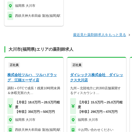
福岡県 大川市
西鉄天神大牟田線 蒲池(福岡)駅
最近見た薬剤師求人をもっと見る
大川市(福岡県)エリアの薬剤師求人
正社員
正社員
株式会社ツルハ ツルハドラッ
ダイレックス株式会社 ダイレッ
グ 江頭エーザイ店
クス大川店
調剤＋OTCで成長！残業10時間未満
九州～北陸地方に約300店舗展開す
＆休暇充実の大…
るディスカウント…
【月収】18.0万円～28.5万円程
【月収】15.5万円～25.0万円程
度
度
【年収】350万円～500万円
【年収】290万円～470万円
福岡県 大川市
福岡県 大川市
西鉄天神大牟田線 蒲池(福岡)駅
※お問い合わせください