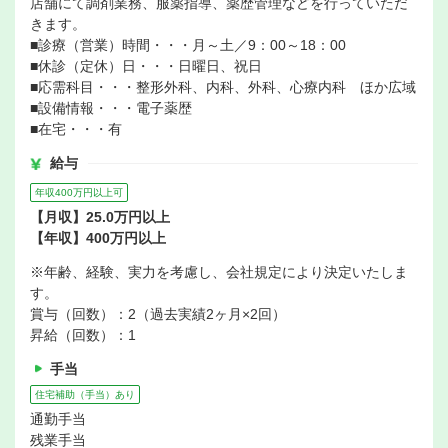
店舗にて調剤業務、服薬指導、薬歴管理などを行っていただ
きます。
■診療（営業）時間・・・月～土／9：00～18：00
■休診（定休）日・・・日曜日、祝日
■応需科目・・・整形外科、内科、外科、心療内科 ほか広域
■設備情報・・・電子薬歴
■在宅・・・有
給与
年収400万円以上可
【月収】25.0万円以上
【年収】400万円以上
※年齢、経験、実力を考慮し、会社規定により決定いたしま
す。
賞与（回数）：2（過去実績2ヶ月×2回）
昇給（回数）：1
手当
住宅補助（手当）あり
通勤手当
残業手当