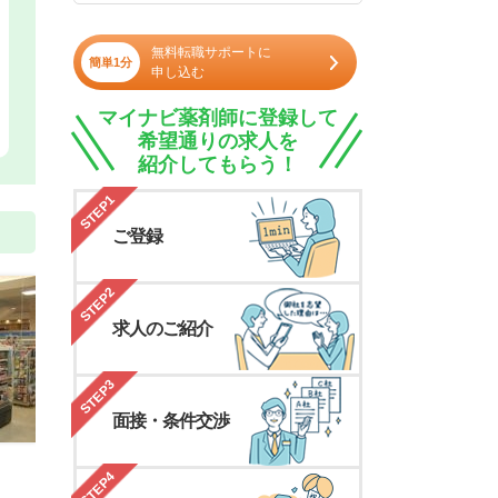
無料転職サポートに
簡単1分
申し込む
マイナビ薬剤師に登録して
希望通りの求人を
紹介してもらう！
STEP1
ご登録
STEP2
求人のご紹介
STEP3
面接・条件交渉
STEP4