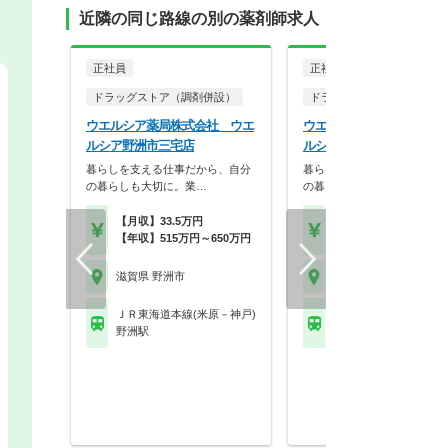
近隣の同じ路線の別の薬剤師求人
正社員
正社員
ドラッグストア（調剤併設）
ドラッグストア（調剤併設
ウエルシア薬局株式会社 ウエ
ウエルシア薬局株式会社 
ルシア野洲市三宅店
ルシア野洲小篠原店
暮らしを支える仕事だから、自分
暮らしを支える仕事だから、
の暮らしも大切に。業…
の暮らしも大切に。業…
【月収】33.5万円
【月収】33.5万円
【年収】515万円～650万円
【年収】515万円～65
滋賀県 野洲市
滋賀県 野洲市
ＪＲ東海道本線(米原－神戸)
ＪＲ東海道本線(米原－
野洲駅
野洲駅