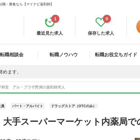
・転職・募集なら【マイナビ薬剤師】
1
0
最近見た求人
保存した求人
転職相談会
転職ノウハウ
転職お役立ちガイド
努めます。
平和堂 アル・プラザ野洲の薬剤師求人
社員
パート・アルバイト
ドラッグストア（OTCのみ）
 大手スーパーマーケット内薬局で