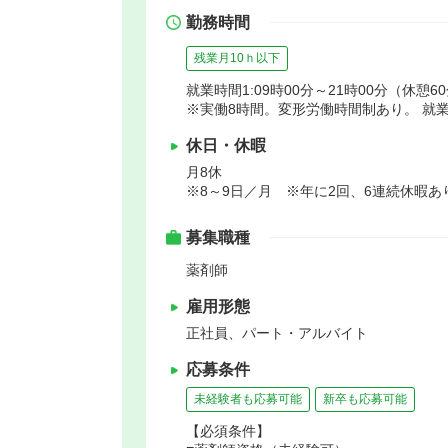
勤務時間
残業月10ｈ以下
就業時間1:09時00分～21時00分（休憩6
※実働8時間。変形労働時間制あり。 就
休日・休暇
月8休
※8～9日／月 ※年に2回、6連続休暇あ
募集職種
薬剤師
雇用形態
正社員、パート・アルバイト
応募条件
未経験者も応募可能
新卒も応募可能
【必須条件】