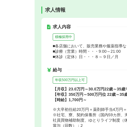
求人情報
求人内容
積極採用中
■各店舗において、販売業務や服薬指導
■診療（営業）時間・・・9:00～21:00
■休診（定休）日・・・８～９日／月
給与
年収500万円以上可
【月収】23.0万円～30.0万円22歳～35
【年収】350万円～500万円位 22歳～3
【時給】1,700円～
※大卒初任給20万円＋薬剤師手当4万円＝
※社宅、寮、契約保養所（国内59カ所、
社員買物補助制度、ゆとりライフ制度（
賞与（回数）：2