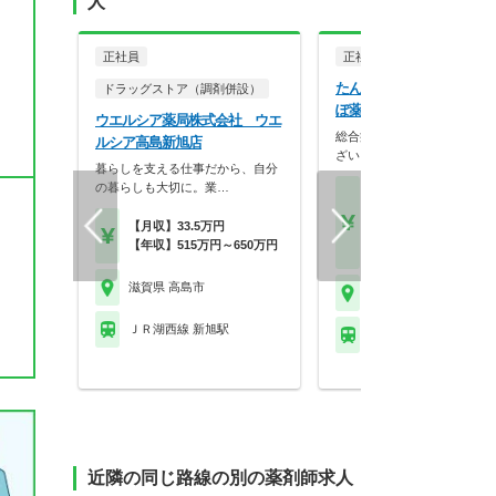
人
正社員
正社員
調剤薬局
たんぽぽ薬局株式会社 た
ドラッグストア（調剤併設）
ぽ薬局高島店
ウエルシア薬局株式会社 ウエ
総合病院の門前薬局での求人
ルシア高島新旭店
ざいます！
暮らしを支える仕事だから、自分
の暮らしも大切に。業…
【月収】25.0万円以上 
～モデル
【月収】33.5万円
【年収】380万円～47
【年収】515万円～650万円
位 22歳～30歳
滋賀県 高島市
滋賀県 高島市
ＪＲ湖西線 新旭駅
ＪＲ湖西線 近江高島駅
近隣の同じ路線の別の薬剤師求人