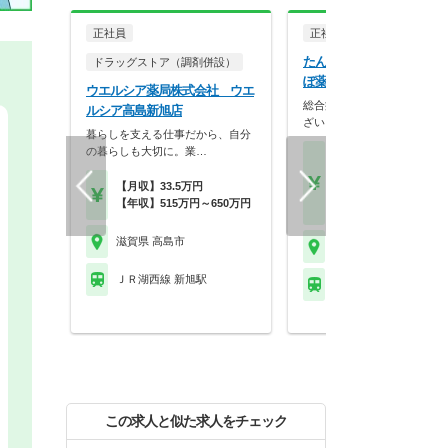
正社員
正社員
調剤薬局
たんぽぽ薬局株式会社 た
ドラッグストア（調剤併設）
ぽ薬局高島店
ウエルシア薬局株式会社 ウエ
総合病院の門前薬局での求人
ルシア高島新旭店
ざいます！
暮らしを支える仕事だから、自分
の暮らしも大切に。業…
【月収】25.0万円以上 
～モデル
【月収】33.5万円
【年収】380万円～47
【年収】515万円～650万円
位 22歳～30歳
滋賀県 高島市
滋賀県 高島市
ＪＲ湖西線 新旭駅
ＪＲ湖西線 近江高島駅
この求人と似た求人をチェック