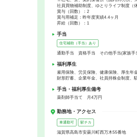
社員買物補助制度、ゆとりライフ制度（
賞与（回数）：2
賞与用補足：昨年度実績4.4ヶ月
昇給（回数）：1
手当
住宅補助（手当）あり
通勤手当 資格手当 その他手当(家族手
福利厚生
雇用保険、労災保険、健康保険、厚生年
財形貯蓄、企業年金、社員持株会制度、
手当・福利厚生備考
薬剤師手当て 月4万円
勤務地・アクセス
車通勤可
駅チカ
滋賀県高島市安曇川町西万木55番地