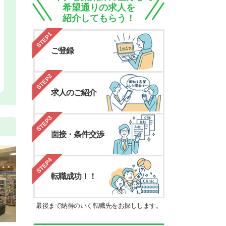
希望通りの求人を
紹介してもらう！
STEP1
ご登録
STEP2
求人のご紹介
STEP3
面接・条件交渉
STEP4
転職成功！！
最後まで納得のいく転職先をお探しします。