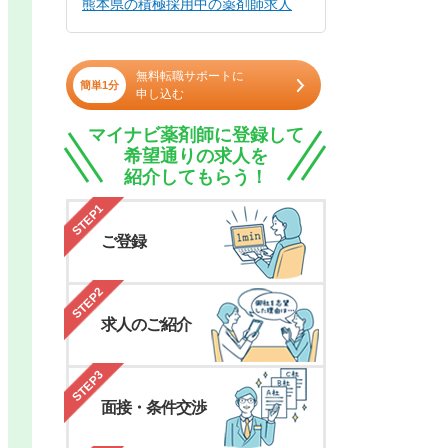
熊本県の積極採用中の薬剤師求人
無料転職サポートに
簡単1分
申し込む
マイナビ薬剤師に登録して
希望通りの求人を
紹介してもらう！
STEP1
ご登録
STEP2
求人のご紹介
STEP3
面接・条件交渉