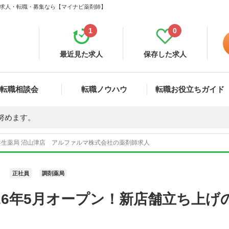
師 求人・転職・募集なら【マイナビ薬剤師】
1
0
最近見た求人
保存した求人
転職相談会
転職ノウハウ
転職お役立ちガイド
努めます。
共生薬局 沼山津店 アルファルマ株式会社の薬剤師求人
正社員
調剤薬局
26年5月オープン！新店舗立ち上