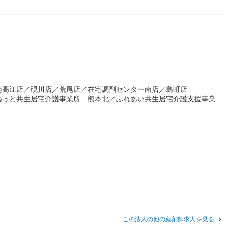
南高江店／硯川店／荒尾店／在宅調剤センター南店／島町店
ねっと共生居宅介護事業所 熊本北／ふれあい共生居宅介護支援事業
この法人の他の薬剤師求人を見る