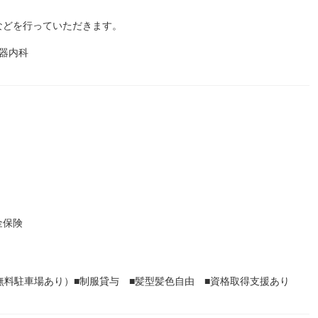
などを行っていただきます。
器内科
金保険
無料駐車場あり）■制服貸与 ■髪型髪色自由 ■資格取得支援あり