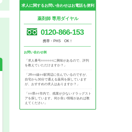
求人に関するお問い合わせはお電話も便利
薬剤師 専用ダイヤル
0120-866-153
携帯・PHS OK！
お問い合わせ例
「求人番号○○○○○○に興味があるので、評判
を教えていただけますか？」
「JR○○線○○駅周辺に住んでいるのですが、
自宅から30分で通える薬局を探しています
が、おすすめの求人はありますか？」
希望の働き方
必須
「○○県○○市内で、残業が少ないドラッグスト
正社員
アを探しています。何か良い情報があれば教
えてください」
パート(週4日～5日)