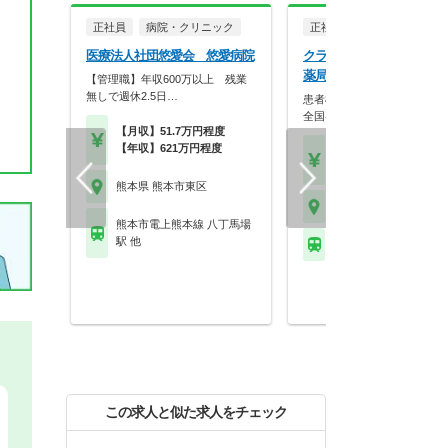
正社員
病院・クリニック
正社員
調剤薬局
医療法人社団悠愛会 悠愛病院
クラフト株式会社 さくら
薬局 月出店
【管理職】年収600万以上 残業
無しで週休2.5日…
患者様に寄り添う薬局を目指
全国各地に展開する調…
【月収】51.7万円程度
【年収】621万円程度
【年収】419万円～74
程度
熊本県 熊本市東区
熊本県 熊本市東区
熊本市電上熊本線 八丁馬場
駅 他
ＪＲ豊肥本線 東海学園
この求人と似た求人をチェック