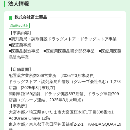
法人情報
株式会社富士薬品
店舗数30以上
【事業内容】
■調剤薬局・調剤併設ドラッグストア・ドラッグストア事業
■配置薬事業
■医薬品製造事業 ■医療用医薬品研究開発事業 ■医療用医薬
品販売事業
【店舗展開】
配置薬営業所数239営業所 [2025年3月末現在]
ドラッグストア・調剤薬局店舗数（グループ会社含む）1,273
店舗 [2025年3月末現在]
調剤単独169店舗、ドラッグ併設397店舗、ドラッグ単独709
店舗（グループ連結、2025年3月末時点）
【事業所】
大宮本部／埼玉県さいたま市大宮区桜木町1丁目398番地1
AddGrace Omiya 12階
東京本部／東京都千代田区神田錦町2-2-1 KANDA SQUARE9