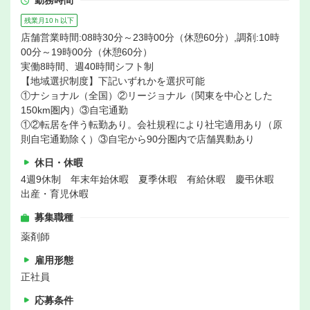
勤務時間
残業月10ｈ以下
店舗営業時間:08時30分～23時00分（休憩60分）,調剤:10時
00分～19時00分（休憩60分）
実働8時間、週40時間シフト制
【地域選択制度】下記いずれかを選択可能
①ナショナル（全国）②リージョナル（関東を中心とした
150km圏内）③自宅通勤
①②転居を伴う転勤あり。会社規程により社宅適用あり（原
則自宅通勤除く）③自宅から90分圏内で店舗異動あり
休日・休暇
4週9休制 年末年始休暇 夏季休暇 有給休暇 慶弔休暇
出産・育児休暇
募集職種
薬剤師
雇用形態
正社員
応募条件