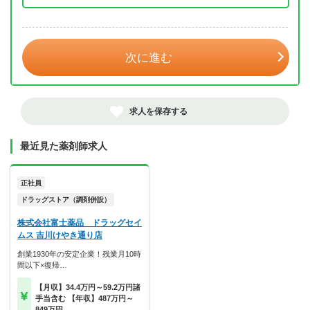
年 3月
次に進む
求人を保存する
最近見た薬剤師求人
正社員
ドラッグストア（調剤併設）
株式会社富士薬品 ドラッグセイ
ムス 吉川けやき通り店
創業1930年の安定企業！残業月10時
間以下×復帰…
【月収】34.4万円～59.2万円諸
手当含む 【年収】487万円～
849万円