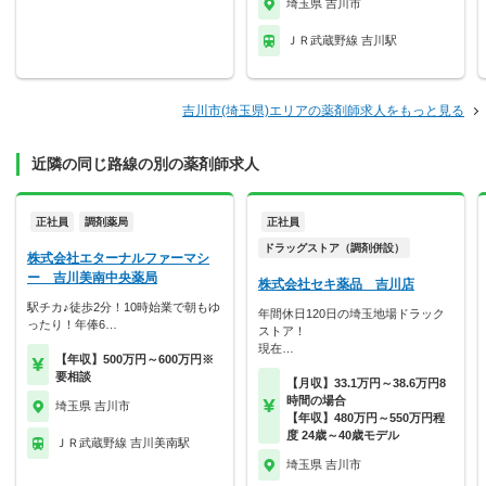
埼玉県 吉川市
ＪＲ武蔵野線 吉川駅
吉川市(埼玉県)エリアの薬剤師求人をもっと見る
近隣の同じ路線の別の薬剤師求人
正社員
調剤薬局
正社員
ドラッグストア（調剤併設）
株式会社エターナルファーマシ
ー 吉川美南中央薬局
株式会社セキ薬品 吉川店
駅チカ♪徒歩2分！10時始業で朝もゆ
年間休日120日の埼玉地場ドラック
ったり！年俸6…
ストア！
現在…
【年収】500万円～600万円※
要相談
【月収】33.1万円～38.6万円8
時間の場合
埼玉県 吉川市
【年収】480万円～550万円程
度 24歳～40歳モデル
ＪＲ武蔵野線 吉川美南駅
埼玉県 吉川市