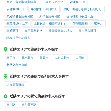
産休・育休取得実績有り
スキルアップ
店舗数1～9
店舗数30以上
年間休日120日以上
原則、引越しを伴う転勤なし
未経験者も応募可能
新卒も応募可能
住宅補助（手当）あり
残業月10ｈ以下
土日休み（相談可含む）
管理職候補
駅チカ
車通勤可
在宅業務あり
登録販売者の求人
夏～秋入職可
積極採用中の求人
近隣エリアで薬剤師求人を探す
幸手市
鶴ヶ島市
日高市
ふじみ野市
白岡市
北足立郡伊奈町
近隣エリアの路線で薬剤師求人を探す
ＪＲ武蔵野線
近隣エリアの駅で薬剤師求人を探す
吉川駅
吉川美南駅