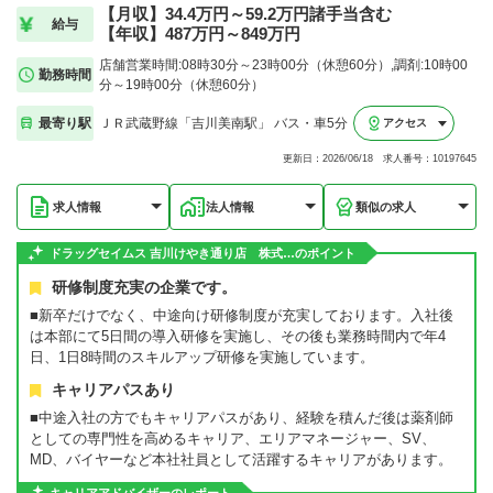
【月収】34.4万円～59.2万円諸手当含む
給与
【年収】487万円～849万円
店舗営業時間:08時30分～23時00分（休憩60分）,調剤:10時00
勤務時間
分～19時00分（休憩60分）
最寄り駅
ＪＲ武蔵野線「吉川美南駅」 バス・車5分
アクセス
更新日：2026/06/18 求人番号：10197645
求人情報
法人情報
類似の求人
ドラッグセイムス 吉川けやき通り店 株式…のポイント
研修制度充実の企業です。
■新卒だけでなく、中途向け研修制度が充実しております。入社後
は本部にて5日間の導入研修を実施し、その後も業務時間内で年4
日、1日8時間のスキルアップ研修を実施しています。
キャリアパスあり
■中途入社の方でもキャリアパスがあり、経験を積んだ後は薬剤師
としての専門性を高めるキャリア、エリアマネージャー、SV、
MD、バイヤーなど本社社員として活躍するキャリアがあります。