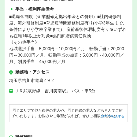
手当・福利厚生備考
■退職金制度（企業型確定拠出年金との併用）■社内研修制
度、海外研修制度■育児短時間勤務制度有り(小学3年生まで、
条件により小学校卒業まで)、産前産後休暇制度有り※いずれ
も在籍1年以上が対象■薬剤師賠償責任保険
《その他手当》
地域選択手当：5,000円～10,000円／月、転勤手当：20,000
円～30,000円／月、転勤手当の加算：5,000円～40,000円／
月、別居手当：45,000円／月
勤務地・アクセス
埼玉県吉川市道庭2-9-2
ＪＲ武蔵野線「吉川美南駅」 バス・車5分
同じエリアで似た条件の求人や、同じ路線の求人なども喜んでご紹
介いたします。お悩みやご希望があれば、ぜひご相談ください。
無料で相談する