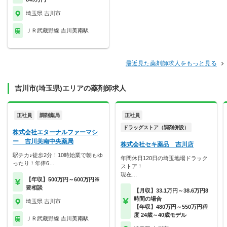
埼玉県 吉川市
ＪＲ武蔵野線 吉川美南駅
最近見た薬剤師求人をもっと見る
吉川市(埼玉県)エリアの薬剤師求人
正社員
調剤薬局
正社員
ドラッグストア（調剤併設）
株式会社エターナルファーマシ
ー 吉川美南中央薬局
株式会社セキ薬品 吉川店
駅チカ♪徒歩2分！10時始業で朝もゆ
年間休日120日の埼玉地場ドラック
ったり！年俸6…
ストア！
現在…
【年収】500万円～600万円※
要相談
【月収】33.1万円～38.6万円8
時間の場合
埼玉県 吉川市
【年収】480万円～550万円程
度 24歳～40歳モデル
ＪＲ武蔵野線 吉川美南駅