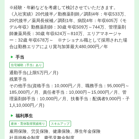
※経験・年齢などを考慮して検討させていただきます。
《入社実績》20代後半／勤務薬剤師／調剤4年：年収533万、
20代後半／薬局長候補／調剤1年、病院4年：年収605万《モ
デル年収》勤務薬剤師：30歳 年収509万～744万、管理薬剤
師兼薬局長：30歳 年収624万～810万、エリアマネージャ
ー：32歳 年収678万～ ※ナショナル職として採用された場
合は勤務エリアにより賞与加算最大480,000円／年
手当
住宅補助（手当）あり
通勤手当(上限5万円／月)
残業手当
その他手当(資格手当：10,000円／月、職務手当：95,000円～
185,000円／月、責任者手当：10,000円～15,000円／月、管
理薬剤師手当：10,000円／月、扶養手当：配偶者9,000円・子
1人10,000円／月)
福利厚生
産休・育休取得実績有り
スキルアップ
雇用保険、労災保険、健康保険、厚生年金保険
社員持株会制度、慶弔見舞金制度