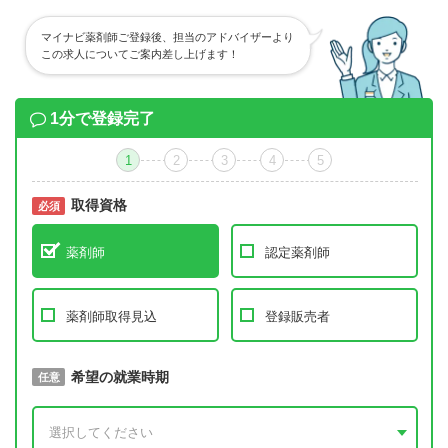
マイナビ薬剤師ご登録後、担当のアドバイザーより
この求人についてご案内差し上げます！
1分で登録完了
1
2
3
4
5
取得資格
必須
必須
薬剤師
認定薬剤師
薬剤師取得見込
登録販売者
取得予定年
希望の就業時期
必須
任意