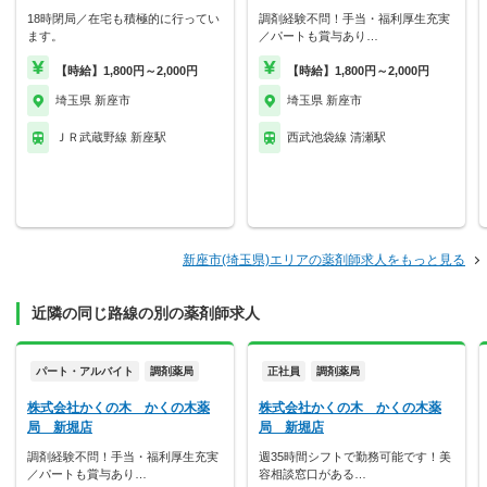
18時閉局／在宅も積極的に行ってい
調剤経験不問！手当・福利厚生充実
ます。
／パートも賞与あり…
【時給】1,800円～2,000円
【時給】1,800円～2,000円
埼玉県 新座市
埼玉県 新座市
ＪＲ武蔵野線 新座駅
西武池袋線 清瀬駅
新座市(埼玉県)エリアの薬剤師求人をもっと見る
近隣の同じ路線の別の薬剤師求人
パート・アルバイト
調剤薬局
正社員
調剤薬局
株式会社かくの木 かくの木薬
株式会社かくの木 かくの木薬
局 新堀店
局 新堀店
調剤経験不問！手当・福利厚生充実
週35時間シフトで勤務可能です！美
／パートも賞与あり…
容相談窓口がある…