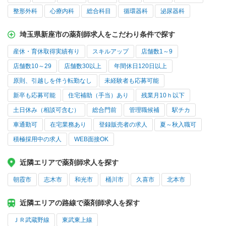
整形外科
心療内科
総合科目
循環器科
泌尿器科
埼玉県新座市の薬剤師求人をこだわり条件で探す
産休・育休取得実績有り
スキルアップ
店舗数1～9
店舗数10～29
店舗数30以上
年間休日120日以上
原則、引越しを伴う転勤なし
未経験者も応募可能
新卒も応募可能
住宅補助（手当）あり
残業月10ｈ以下
土日休み（相談可含む）
総合門前
管理職候補
駅チカ
車通勤可
在宅業務あり
登録販売者の求人
夏～秋入職可
積極採用中の求人
WEB面接OK
近隣エリアで薬剤師求人を探す
朝霞市
志木市
和光市
桶川市
久喜市
北本市
近隣エリアの路線で薬剤師求人を探す
ＪＲ武蔵野線
東武東上線