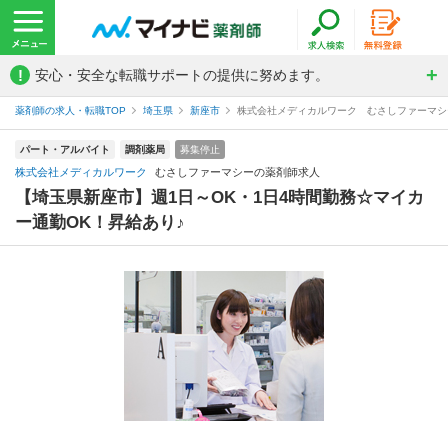
!
安心・安全な転職サポートの提供に努めます。
薬剤師の求人・転職TOP
埼玉県
新座市
株式会社メディカルワーク むさしファーマシ
パート・アルバイト
調剤薬局
募集停止
株式会社メディカルワーク
むさしファーマシーの薬剤師求人
【埼玉県新座市】週1日～OK・1日4時間勤務☆マイカ
ー通勤OK！昇給あり♪