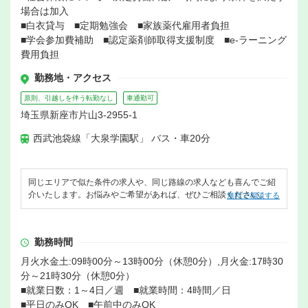
場合は加入
■白衣貸与 ■定期勉強会 ■家族薬代雇用者負担
■学会参加費補助 ■認定薬剤師取得支援制度 ■e-ラーニング
費用負担
勤務地・アクセス
原則、引越しを伴う転勤なし
車通勤可
埼玉県新座市片山3-2955-1
西武池袋線「大泉学園駅」 バス・車20分
同じエリアで似た条件の求人や、同じ路線の求人なども喜んでご紹
介いたします。お悩みやご希望があれば、ぜひご相談ください。
無料で相談する
勤務時間
月火水金土:09時00分～13時00分（休憩0分）,月火金:17時30
分～21時30分（休憩0分）
■就業日数：1～4日／週 ■就業時間：4時間／日
■平日のみOK ■午前中のみOK