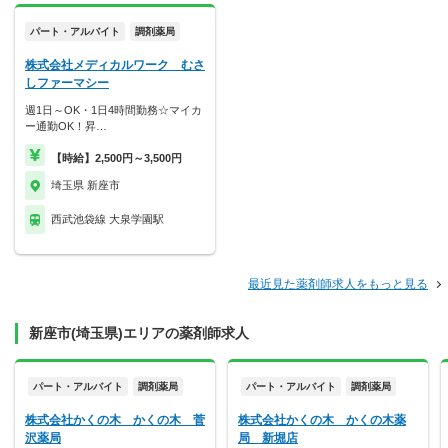
パート・アルバイト
調剤薬局
株式会社メディカルワーク むさ
しファーマシー
週1日～OK・1日4時間勤務☆マイカ
ー通勤OK！昇…
【時給】2,500円～3,500円
埼玉県 新座市
西武池袋線 大泉学園駅
最近見た薬剤師求人をもっと見る
新座市(埼玉県)エリアの薬剤師求人
パート・アルバイト
調剤薬局
パート・アルバイト
調剤薬局
株式会社かくの木 かくの木 菅
株式会社かくの木 かくの木薬
沢薬局
局 新堀店