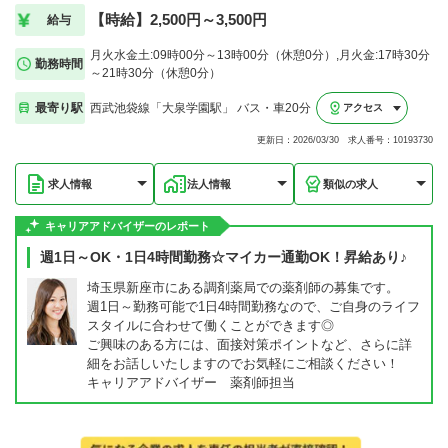
【時給】2,500円～3,500円
給与
月火水金土:09時00分～13時00分（休憩0分）,月火金:17時30分
勤務時間
～21時30分（休憩0分）
最寄り駅
西武池袋線「大泉学園駅」 バス・車20分
アクセス
更新日：2026/03/30 求人番号：10193730
求人情報
法人情報
類似の求人
キャリアアドバイザーのレポート
週1日～OK・1日4時間勤務☆マイカー通勤OK！昇給あり♪
埼玉県新座市にある調剤薬局での薬剤師の募集です。
週1日～勤務可能で1日4時間勤務なので、ご自身のライフ
スタイルに合わせて働くことができます◎
ご興味のある方には、面接対策ポイントなど、さらに詳
細をお話しいたしますのでお気軽にご相談ください！
キャリアアドバイザー 薬剤師担当