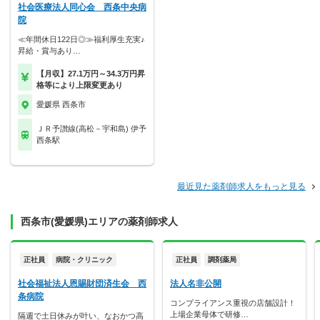
社会医療法人同心会 西条中央病
院
≪年間休日122日◎≫福利厚生充実♪
昇給・賞与あり…
【月収】27.1万円～34.3万円昇
格等により上限変更あり
愛媛県 西条市
ＪＲ予讃線(高松－宇和島) 伊予
西条駅
最近見た薬剤師求人をもっと見る
西条市(愛媛県)エリアの薬剤師求人
正社員
病院・クリニック
正社員
調剤薬局
社会福祉法人恩賜財団済生会 西
法人名非公開
条病院
コンプライアンス重視の店舗設計！
上場企業母体で研修…
隔週で土日休みが叶い、なおかつ高