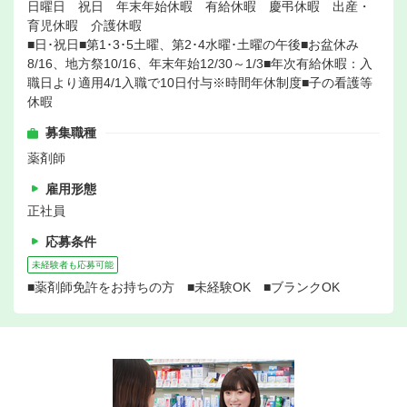
日曜日 祝日 年末年始休暇 有給休暇 慶弔休暇 出産・
育児休暇 介護休暇
■日･祝日■第1･3･5土曜、第2･4水曜･土曜の午後■お盆休み
8/16、地方祭10/16、年末年始12/30～1/3■年次有給休暇：入
職日より適用4/1入職で10日付与※時間年休制度■子の看護等
休暇
募集職種
薬剤師
雇用形態
正社員
応募条件
未経験者も応募可能
■薬剤師免許をお持ちの方 ■未経験OK ■ブランクOK