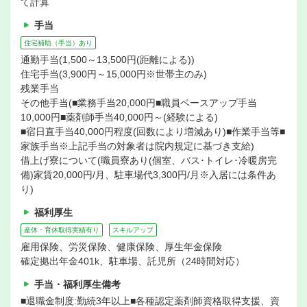
て計算
手当
住宅補助（手当）あり
通勤手当(1,500～13,500円(距離による))
住宅手当(3,900円～15,000円※世帯主のみ)
残業手当
その他手当(■業務手当20,000円■職員ベースアップ手当
10,000円■薬剤師手当40,000円～(経験による)
■宿日直手当40,000円程度(回数により増減あり)■作業手当等■
家族手当※上記手当の対象者は院内規定に基づき支給)
借上げ寮について(職員寮あり(個室、バス･トイレ･冷暖房完
備)家賃20,000円/月、駐車場代3,300円/月※入居には条件あ
り)
福利厚生
産休・育休取得実績有り
スキルアップ
雇用保険、労災保険、健康保険、厚生年金保険
確定拠出年金401k、駐車場、託児所（24時間対応）
手当・福利厚生備考
■退職金制度:勤続3年以上■各種認定薬剤師資格取得支援、資