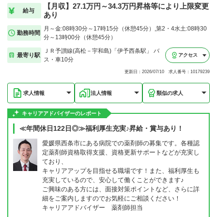
【月収】27.1万円～34.3万円昇格等により上限変更
給与
あり
月～金:08時30分～17時15分（休憩45分）,第2・4水土:08時30
勤務時間
分～13時00分（休憩45分）
ＪＲ予讃線(高松－宇和島)「伊予西条駅」 バ
最寄り駅
アクセス
ス・車10分
更新日：2026/07/10 求人番号：10179239
求人情報
法人情報
類似の求人
キャリアアドバイザーのレポート
≪年間休日122日◎≫福利厚生充実♪昇給・賞与あり！
愛媛県西条市にある病院での薬剤師の募集です。各種認
定薬剤師資格取得支援、資格更新サポートなどが充実し
ており、
キャリアアップを目指せる職場です！また、福利厚生も
充実しているので、安心して働くことができます♪
ご興味のある方には、面接対策ポイントなど、さらに詳
細をご案内しますのでお気軽にご相談ください！
キャリアアドバイザー 薬剤師担当