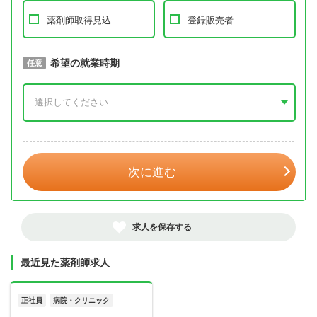
薬剤師取得見込
登録販売者
取得予定年
希望の就業時期
必須
任意
年 3月
次に進む
求人を保存する
最近見た薬剤師求人
正社員
病院・クリニック