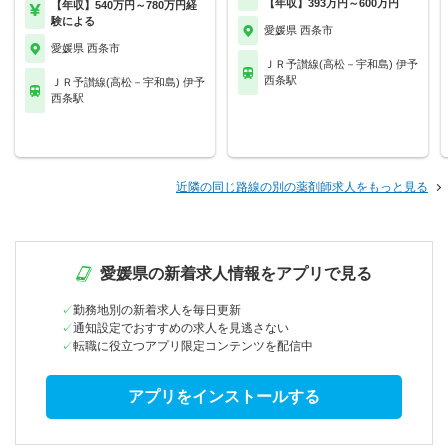
【年収】393万円～600万円
【年収】540万円～780万円経
験による
愛媛県 西条市
愛媛県 西条市
ＪＲ予讃線(高松－宇和島) 伊予
西条駅
ＪＲ予讃線(高松－宇和島) 伊予
西条駅
近隣の同じ路線の別の薬剤師求人をもっと見る
愛媛県の新着求人情報をアプリで見る
勤務地別の新着求人を毎日更新
通知設定でおすすめの求人を見逃さない
転職に役立つアプリ限定コンテンツを配信中
アプリをインストールする