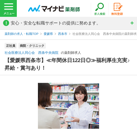
!
安心・安全な転職サポートの提供に努めます。
薬剤師の求人・転職TOP
愛媛県
西条市
社会医療法人同心会 西条中央病院の薬剤師求
正社員
病院・クリニック
社会医療法人同心会 西条中央病院
の薬剤師求人
【愛媛県西条市】≪年間休日122日◎≫福利厚生充実♪
昇給・賞与あり！