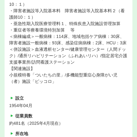
10：１）
・障害者施設等入院基本料 障害者施設等入院基本料２（看
護師10：１）
・亜急性期入院医療管理料１、特殊疾患入院施設管理加算
・重症者等療養環境特別加算 等
＜病棟編成＞一般病棟：114床、地域包括ケア病棟：30床、
障害者施設一般病棟：93床、感染症病病棟：2床、HCU：3床
＜併設施設＞血液透析センター/健康管理センター（人間ドッ
ク）/通所リハビリテーション（ふれあいリハ）/指定居宅介護
支援事業所/訪問看護ステーション
【関連施設】
小規模特養「ついたちの里」/多機能型重症心身障がい児
（者）施設「ピッコロ」
設立
1954年04月
従業員数
約481名（2025年4月現在）
所在地