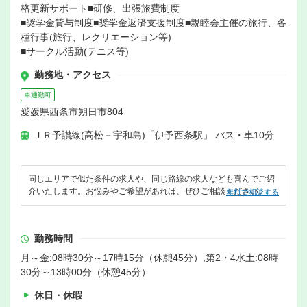
格更新サポート■研修、出張旅費制度
■奨学金貸与制度■奨学金返済支援制度■親睦会主催の旅行、各
種行事(旅行、レクリエーション等)
■サークル活動(テニス等)
勤務地・アクセス
車通勤可
愛媛県西条市朔日市804
ＪＲ予讃線(高松－宇和島)「伊予西条駅」 バス・車10分
同じエリアで似た条件の求人や、同じ路線の求人なども喜んでご紹
介いたします。お悩みやご希望があれば、ぜひご相談ください。
無料で相談する
勤務時間
月～金:08時30分～17時15分（休憩45分）,第2・4水土:08時
30分～13時00分（休憩45分）
休日・休暇