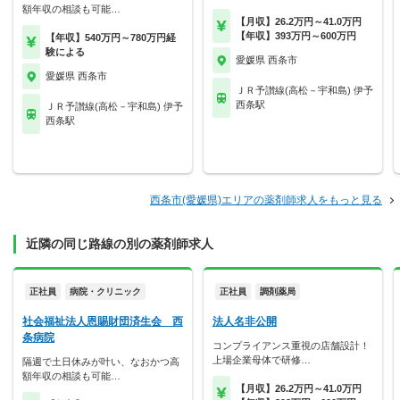
額年収の相談も可能…
【月収】26.2万円～41.0万円
【年収】393万円～600万円
【年収】540万円～780万円経
験による
愛媛県 西条市
愛媛県 西条市
ＪＲ予讃線(高松－宇和島) 伊予
西条駅
ＪＲ予讃線(高松－宇和島) 伊予
西条駅
西条市(愛媛県)エリアの薬剤師求人をもっと見る
近隣の同じ路線の別の薬剤師求人
正社員
病院・クリニック
正社員
調剤薬局
社会福祉法人恩賜財団済生会 西
法人名非公開
条病院
コンプライアンス重視の店舗設計！
上場企業母体で研修…
隔週で土日休みが叶い、なおかつ高
額年収の相談も可能…
【月収】26.2万円～41.0万円