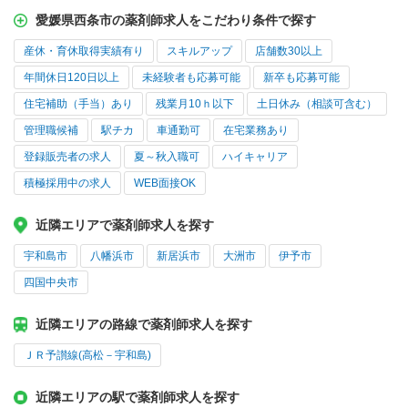
愛媛県西条市の薬剤師求人をこだわり条件で探す
産休・育休取得実績有り
スキルアップ
店舗数30以上
年間休日120日以上
未経験者も応募可能
新卒も応募可能
住宅補助（手当）あり
残業月10ｈ以下
土日休み（相談可含む）
管理職候補
駅チカ
車通勤可
在宅業務あり
登録販売者の求人
夏～秋入職可
ハイキャリア
積極採用中の求人
WEB面接OK
近隣エリアで薬剤師求人を探す
宇和島市
八幡浜市
新居浜市
大洲市
伊予市
四国中央市
近隣エリアの路線で薬剤師求人を探す
ＪＲ予讃線(高松－宇和島)
近隣エリアの駅で薬剤師求人を探す