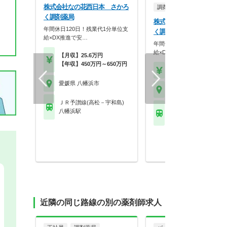
株式会社なの花西日本 さかろ
調剤薬局
く調剤薬局
株式会社なの花西日本 さ
年間休日120日！残業代1分単位支
く調剤薬局
給×DX推進で安…
年間休日120日！残業代1分
給×DX推進で安…
【月収】25.6万円
【年収】450万円～650万円
【時給】1,600円～
愛媛県 八幡浜市
愛媛県 八幡浜市
ＪＲ予讃線(高松－宇和島)
ＪＲ予讃線(高松－宇和
八幡浜駅
八幡浜駅
近隣の同じ路線の別の薬剤師求人