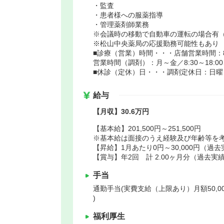
・監査
・患者様への服薬指導
・管理薬剤師業務
※会議時の移動で自動車の運転の場合有
※松山中央薬局の応援勤務可能性もあり
■診療（営業）時間・・・店舗営業時間：8:0
営業時間（調剤）：月～金／8:30～18:00、
■休診（定休）日・・・調剤定休日：日曜
給与
【月収】30.6万円
【基本給】201,500円～251,500円
※基本給は面接のうえ経験及び年齢等を
【昇給】1月あたり0円～30,000円（過
【賞与】年2回 計 2.00ヶ月分（過去実
手当
通勤手当(実費支給（上限あり）月額50,000
)
福利厚生