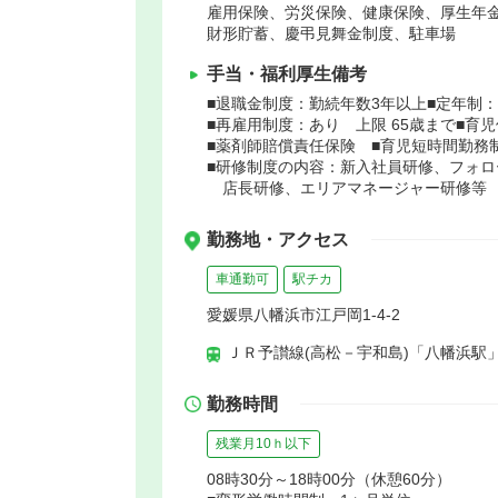
雇用保険、労災保険、健康保険、厚生年
財形貯蓄、慶弔見舞金制度、駐車場
手当・福利厚生備考
■退職金制度：勤続年数3年以上■定年制：
■再雇用制度：あり 上限 65歳まで■育
■薬剤師賠償責任保険 ■育児短時間勤務
■研修制度の内容：新入社員研修、フォ
店長研修、エリアマネージャー研修等
勤務地・アクセス
車通勤可
駅チカ
愛媛県八幡浜市江戸岡1-4-2
ＪＲ予讃線(高松－宇和島)「八幡浜駅」
勤務時間
残業月10ｈ以下
08時30分～18時00分（休憩60分）