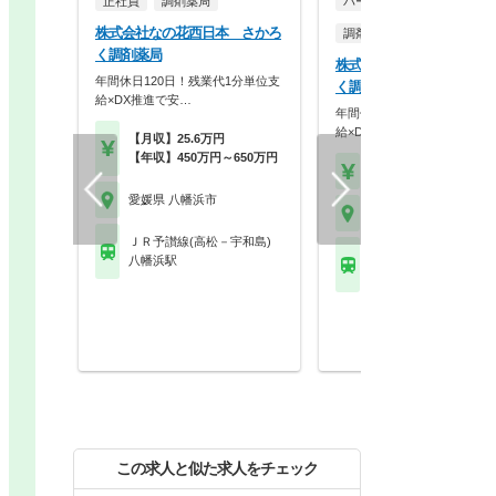
正社員
調剤薬局
パート・アルバイト
株式会社なの花西日本 さかろ
調剤薬局
く調剤薬局
株式会社なの花西日本 さ
年間休日120日！残業代1分単位支
く調剤薬局
給×DX推進で安…
年間休日120日！残業代1分
給×DX推進で安…
【月収】25.6万円
【年収】450万円～650万円
【時給】1,600円～
愛媛県 八幡浜市
愛媛県 八幡浜市
ＪＲ予讃線(高松－宇和島)
ＪＲ予讃線(高松－宇和
八幡浜駅
八幡浜駅
この求人と似た求人をチェック