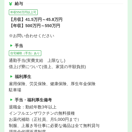
給与
年収550万円以上可
【月収】41.5万円～45.8万円
【年収】500万円～550万円
※お問い合わせください
手当
住宅補助（手当）あり
通勤手当(実費支給 上限なし)
借上げ寮について(借上、家賃の半額負担)
福利厚生
雇用保険、労災保険、健康保険、厚生年金保険
駐車場
手当・福利厚生備考
退職金：勤続年数3年以上
インフルエンザワクチンの無料接種
お薬代補助（正社員、月5,000円まで）
制服、上履き等仕事に必要な備品は全て無料貸与
奨学金代理返還制度