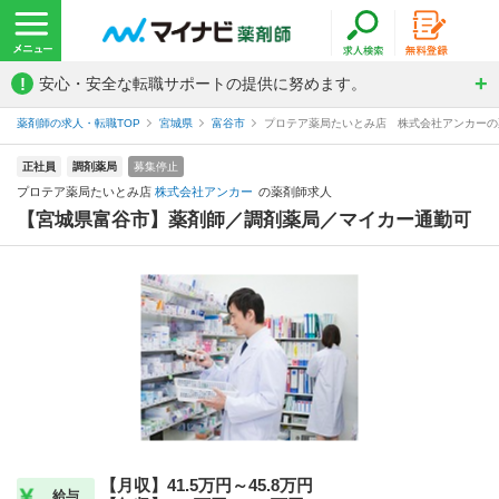
!
安心・安全な転職サポートの提供に努めます。
薬剤師の求人・転職TOP
宮城県
富谷市
プロテア薬局たいとみ店 株式会社アンカーの
正社員
調剤薬局
募集停止
プロテア薬局たいとみ店
株式会社アンカー
の薬剤師求人
【宮城県富谷市】薬剤師／調剤薬局／マイカー通勤可
【月収】41.5万円～45.8万円
給与