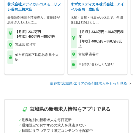
株式会社メディカルコスモ リフ
すずめメディカル株式会社 アイ
レ薬局上桜木店
ベル薬局 成田店
最新調剤機器を積極導入。薬剤師が
木曜・日曜・祝日がお休みで、年間
患者さん1人1人に…
休日は115日とし…
【月収】23.0万円
【月収】33.3万円～45.8万円程
【年収】400万円～550万円
度
【年収】400万円～550万円以
宮城県 富谷市
上
宮城県 富谷市
仙台市営地下鉄南北線 泉中央
駅
※お問い合わせください
富谷市(宮城県)エリアの薬剤師求人をもっと見る
宮城県の新着求人情報をアプリで見る
勤務地別の新着求人を毎日更新
通知設定でおすすめの求人を見逃さない
転職に役立つアプリ限定コンテンツを配信中