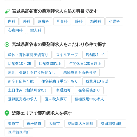
宮城県富谷市の薬剤師求人を処方科目で探す
内科
外科
皮膚科
耳鼻科
眼科
精神科
小児科
心療内科
婦人科
宮城県富谷市の薬剤師求人をこだわり条件で探す
産休・育休取得実績有り
スキルアップ
店舗数1～9
店舗数10～29
店舗数30以上
年間休日120日以上
原則、引越しを伴う転勤なし
未経験者も応募可能
新卒も応募可能
住宅補助（手当）あり
残業月10ｈ以下
土日休み（相談可含む）
車通勤可
在宅業務あり
登録販売者の求人
夏～秋入職可
積極採用中の求人
近隣エリアで薬剤師求人を探す
栗原市
東松島市
大崎市
柴田郡大河原町
柴田郡柴田町
亘理郡亘理町