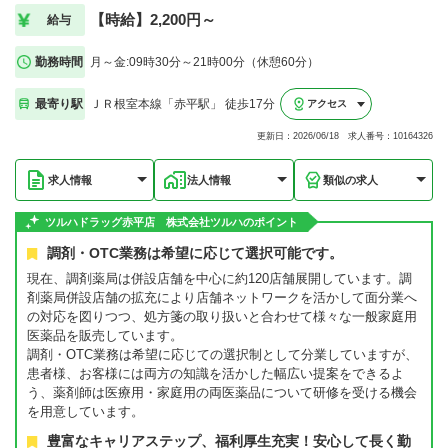
【時給】2,200円～
給与
勤務時間
月～金:09時30分～21時00分（休憩60分）
最寄り駅
ＪＲ根室本線「赤平駅」 徒歩17分
アクセス
更新日：2026/06/18 求人番号：10164326
求人情報
法人情報
類似の求人
ツルハドラッグ赤平店 株式会社ツルハのポイント
調剤・OTC業務は希望に応じて選択可能です。
現在、調剤薬局は併設店舗を中心に約120店舗展開しています。調
剤薬局併設店舗の拡充により店舗ネットワークを活かして面分業へ
の対応を図りつつ、処方箋の取り扱いと合わせて様々な一般家庭用
医薬品を販売しています。
調剤・OTC業務は希望に応じての選択制として分業していますが、
患者様、お客様には両方の知識を活かした幅広い提案をできるよ
う、薬剤師は医療用・家庭用の両医薬品について研修を受ける機会
を用意しています。
豊富なキャリアステップ、福利厚生充実！安心して長く勤