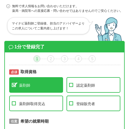
無料で求人情報をお問い合わせいただけます。
薬局・病院等への直接応募・問い合わせではありませんのでご安心ください。
マイナビ薬剤師ご登録後、担当のアドバイザーより
この求人についてご案内差し上げます！
1分で登録完了
1
2
3
4
5
取得資格
必須
必須
薬剤師
認定薬剤師
薬剤師取得見込
登録販売者
取得予定年
希望の就業時期
必須
任意