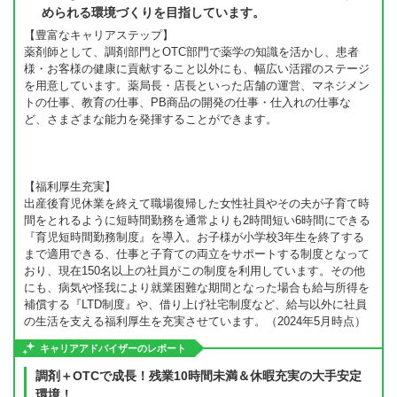
められる環境づくりを目指しています。
【豊富なキャリアステップ】
薬剤師として、調剤部門とOTC部門で薬学の知識を活かし、患者
様・お客様の健康に貢献すること以外にも、幅広い活躍のステージ
を用意しています。薬局長・店長といった店舗の運営、マネジメン
トの仕事、教育の仕事、PB商品の開発の仕事・仕入れの仕事な
ど、さまざまな能力を発揮することができます。
【福利厚生充実】
出産後育児休業を終えて職場復帰した女性社員やその夫が子育て時
間をとれるように短時間勤務を通常よりも2時間短い6時間にできる
『育児短時間勤務制度』を導入。お子様が小学校3年生を終了する
まで適用できる、仕事と子育ての両立をサポートする制度となって
おり、現在150名以上の社員がこの制度を利用しています。その他
にも、病気や怪我により就業困難な期間となった場合も給与所得を
補償する『LTD制度』や、借り上げ社宅制度など、給与以外に社員
の生活を支える福利厚生を充実させています。（2024年5月時点）
キャリアアドバイザーのレポート
調剤＋OTCで成長！残業10時間未満＆休暇充実の大手安定
環境！