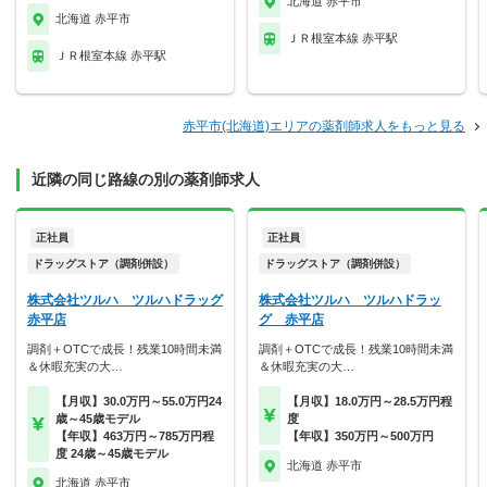
北海道 赤平市
北海道 赤平市
ＪＲ根室本線 赤平駅
ＪＲ根室本線 赤平駅
赤平市(北海道)エリアの薬剤師求人をもっと見る
近隣の同じ路線の別の薬剤師求人
正社員
正社員
ドラッグストア（調剤併設）
ドラッグストア（調剤併設）
株式会社ツルハ ツルハドラッグ
株式会社ツルハ ツルハドラッ
赤平店
グ 赤平店
調剤＋OTCで成長！残業10時間未満
調剤＋OTCで成長！残業10時間未満
＆休暇充実の大…
＆休暇充実の大…
【月収】30.0万円～55.0万円24
【月収】18.0万円～28.5万円程
歳～45歳モデル
度
【年収】463万円～785万円程
【年収】350万円～500万円
度 24歳～45歳モデル
北海道 赤平市
北海道 赤平市