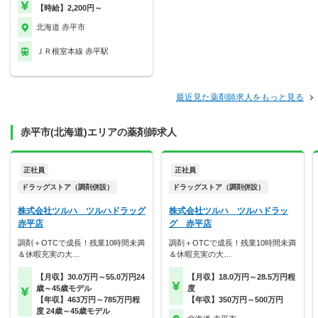
【時給】2,200円～
北海道 赤平市
ＪＲ根室本線 赤平駅
最近見た薬剤師求人をもっと見る
赤平市(北海道)エリアの薬剤師求人
正社員
正社員
ドラッグストア（調剤併設）
ドラッグストア（調剤併設）
株式会社ツルハ ツルハドラッグ
株式会社ツルハ ツルハドラッ
赤平店
グ 赤平店
調剤＋OTCで成長！残業10時間未満
調剤＋OTCで成長！残業10時間未満
＆休暇充実の大…
＆休暇充実の大…
【月収】30.0万円～55.0万円24
【月収】18.0万円～28.5万円程
歳～45歳モデル
度
【年収】463万円～785万円程
【年収】350万円～500万円
度 24歳～45歳モデル