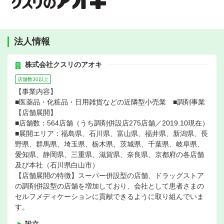
法人情報
株式会社クスリのアオキ
店舗数30以上
【事業内容】
■医薬品・化粧品・日用雑貨などの近隣型小売業 ■調剤事業
【店舗展開】
■店舗数：564店舗（うち調剤併設店275店舗／2019.10現在）
■展開エリア：福島県、石川県、富山県、福井県、新潟県、長
野県、群馬県、埼玉県、栃木県、茨城県、千葉県、岐阜県、
愛知県、静岡県、三重県、滋賀県、奈良県、京都府の各店舗
及び本社（石川県白山市）
【店舗展開の特徴】スーパー併設型の店舗、ドラッグストア
の調剤併設型の店舗を増加しており、会社として患者さまの
セルフメディケーションに貢献できるように取り組んでいま
す。