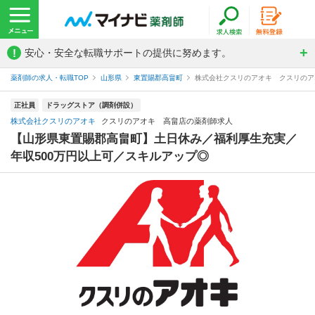
!
安心・安全な転職サポートの提供に努めます。
薬剤師の求人・転職TOP
山形県
東置賜郡高畠町
株式会社クスリのアオキ クスリのア
正社員
ドラッグストア（調剤併設）
株式会社クスリのアオキ
クスリのアオキ 高畠店の薬剤師求人
【山形県東置賜郡高畠町】土日休み／福利厚生充実／
年収500万円以上可／スキルアップ◎