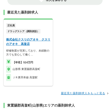
求人を保存する
最近見た薬剤師求人
正社員
ドラッグストア（調剤併設）
株式会社クスリのアオキ クスリ
のアオキ 高畠店
研修制度が充実しており、未経験の
方でも安心して働く…
【年収】514万円
山形県 東置賜郡高畠町
ＪＲ奥羽本線 高畠駅
最近見た薬剤師求人をもっと見る
東置賜郡高畠町(山形県)エリアの薬剤師求人