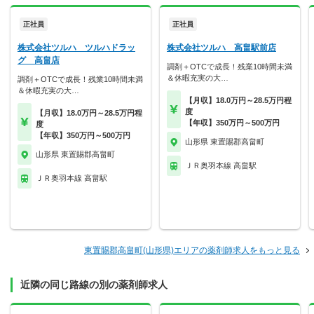
正社員
正社員
株式会社ツルハ ツルハドラッ
株式会社ツルハ 高畠駅前店
グ 高畠店
調剤＋OTCで成長！残業10時間未満
＆休暇充実の大…
調剤＋OTCで成長！残業10時間未満
＆休暇充実の大…
【月収】18.0万円～28.5万円程
度
【月収】18.0万円～28.5万円程
【年収】350万円～500万円
度
【年収】350万円～500万円
山形県 東置賜郡高畠町
山形県 東置賜郡高畠町
ＪＲ奥羽本線 高畠駅
ＪＲ奥羽本線 高畠駅
東置賜郡高畠町(山形県)エリアの薬剤師求人をもっと見る
近隣の同じ路線の別の薬剤師求人