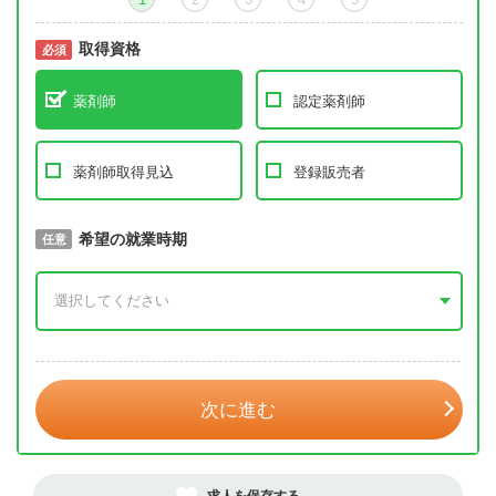
取得資格
必須
必須
薬剤師
認定薬剤師
薬剤師取得見込
登録販売者
取得予定年
希望の就業時期
必須
任意
年 3月
次に進む