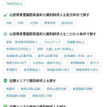
700万円以上
山形県東置賜郡高畠町の薬剤師求人を処方科目で探す
内科
外科
小児科
整形外科
総合科目
山形県東置賜郡高畠町の薬剤師求人をこだわり条件で探す
産休・育休取得実績有り
スキルアップ
店舗数30以上
年間休日120日以上
原則、引越しを伴う転勤なし
未経験者も応募可能
新卒も応募可能
住宅補助（手当）あり
残業月10ｈ以下
土日休み（相談可含む）
管理職候補
駅チカ
車通勤可
在宅業務あり
登録販売者の求人
積極採用中の求人
近隣エリアで薬剤師求人を探す
南陽市
東村山郡山辺町
西村山郡河北町
東置賜郡川西町
西置賜郡小国町
東田川郡三川町
近隣エリアの路線で薬剤師求人を探す