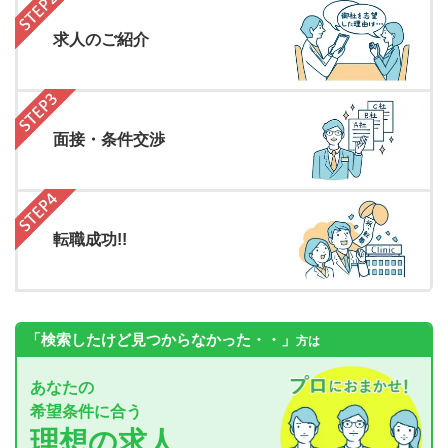
求人のご紹介
面接・条件交渉
転職成功!!
「検索したけど見つからなかった・・」
方は
あなたの
希望条件に合う
理想の求人