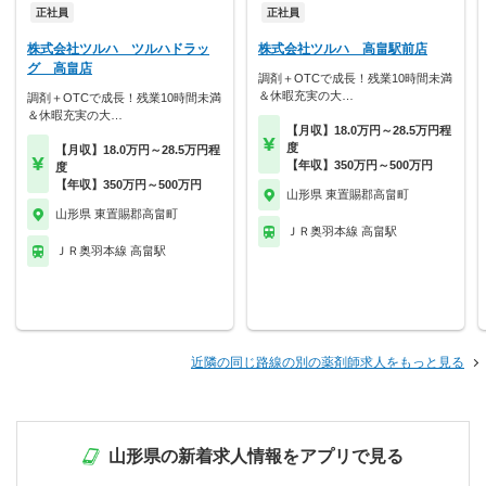
正社員
正社員
株式会社ツルハ ツルハドラッ
株式会社ツルハ 高畠駅前店
グ 高畠店
調剤＋OTCで成長！残業10時間未満
＆休暇充実の大…
調剤＋OTCで成長！残業10時間未満
＆休暇充実の大…
【月収】18.0万円～28.5万円程
度
【月収】18.0万円～28.5万円程
【年収】350万円～500万円
度
【年収】350万円～500万円
山形県 東置賜郡高畠町
山形県 東置賜郡高畠町
ＪＲ奥羽本線 高畠駅
ＪＲ奥羽本線 高畠駅
近隣の同じ路線の別の薬剤師求人をもっと見る
山形県の新着求人情報をアプリで見る