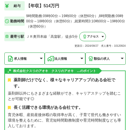
【年収】514万円
給与
9時間勤務:09時00分～19時00分（休憩60分）,8時間勤務:09時
勤務時間
00分～18時00分（休憩60分）,就業時間3:10時00分～19時00分
（休憩60分）
最寄り駅
ＪＲ奥羽本線「高畠駅」 徒歩5分
アクセス
更新日：2024/09/27 求人番号：10120924
求人情報
法人情報
類似の求人
株式会社クスリのアオキ クスリのアオキ …のポイント
薬剤師だけでなく、様々なキャリアアップのある会社で
す。
薬剤師以外にもさまざまな経験ができ、キャリアステップを踏むこ
とが可能です◎
長く活躍できる環境がある会社です。
育児休暇、産前産後休暇の取得率が高く、子育て世代も働きやすい
環境を整えるために、育児短時間勤務制度や育児時間制度なども導
入しております。