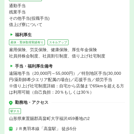
通勤手当
残業手当
その他手当(役職手当)
借上げ寮について
福利厚生
産休・育休取得実績有り
スキルアップ
雇用保険、労災保険、健康保険、厚生年金保険
社員持株会制度、社員割引制度、借り上げ社宅制度
手当・福利厚生備考
遠隔地手当（20,000円～55,000円）／特別地区手当(30,000
円/薬剤師希少エリア配属の場合)／応援手当／煩労手当
※借り上げ社宅制度詳細：自宅から店舗まで65kmを超える方
は利用可能（自己負担：20％もしくは30％）
勤務地・アクセス
駅チカ
山形県東置賜郡高畠町大字福沢459番地の2
ＪＲ奥羽本線「高畠駅」 徒歩5分