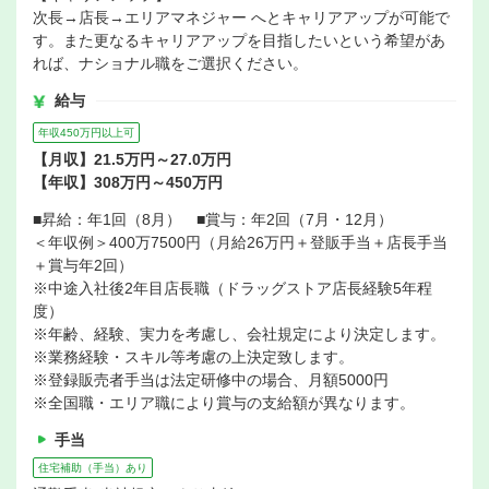
次長→店長→エリアマネジャー へとキャリアアップが可能で
す。また更なるキャリアアップを目指したいという希望があ
れば、ナショナル職をご選択ください。
給与
年収450万円以上可
【月収】21.5万円～27.0万円
【年収】308万円～450万円
■昇給：年1回（8月） ■賞与：年2回（7月・12月）
＜年収例＞400万7500円（月給26万円＋登販手当＋店長手当
＋賞与年2回）
※中途入社後2年目店長職（ドラッグストア店長経験5年程
度）
※年齢、経験、実力を考慮し、会社規定により決定します。
※業務経験・スキル等考慮の上決定致します。
※登録販売者手当は法定研修中の場合、月額5000円
※全国職・エリア職により賞与の支給額が異なります。
手当
住宅補助（手当）あり