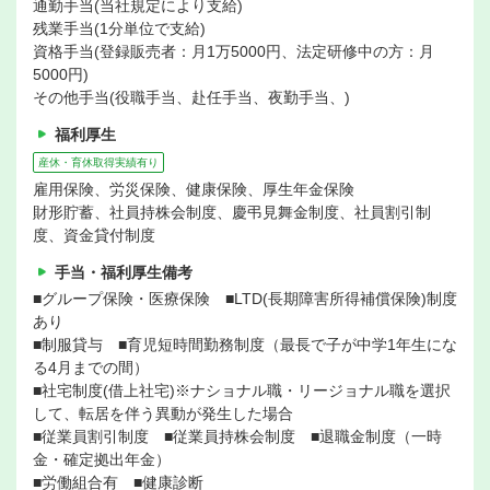
通勤手当(当社規定により支給)
残業手当(1分単位で支給)
資格手当(登録販売者：月1万5000円、法定研修中の方：月
5000円)
その他手当(役職手当、赴任手当、夜勤手当、)
福利厚生
産休・育休取得実績有り
雇用保険、労災保険、健康保険、厚生年金保険
財形貯蓄、社員持株会制度、慶弔見舞金制度、社員割引制
度、資金貸付制度
手当・福利厚生備考
■グループ保険・医療保険 ■LTD(長期障害所得補償保険)制度
あり
■制服貸与 ■育児短時間勤務制度（最長で子が中学1年生にな
る4月までの間）
■社宅制度(借上社宅)※ナショナル職・リージョナル職を選択
して、転居を伴う異動が発生した場合
■従業員割引制度 ■従業員持株会制度 ■退職金制度（一時
金・確定拠出年金）
■労働組合有 ■健康診断