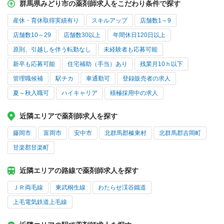
群馬県みどり市の薬剤師求人をこだわり条件で探す
産休・育休取得実績有り
スキルアップ
店舗数1～9
店舗数10～29
店舗数30以上
年間休日120日以上
原則、引越しを伴う転勤なし
未経験者も応募可能
新卒も応募可能
住宅補助（手当）あり
残業月10ｈ以下
管理職候補
駅チカ
車通勤可
登録販売者の求人
夏～秋入職可
ハイキャリア
積極採用中の求人
近隣エリアで薬剤師求人を探す
藤岡市
富岡市
安中市
北群馬郡榛東村
北群馬郡吉岡町
甘楽郡甘楽町
近隣エリアの路線で薬剤師求人を探す
ＪＲ両毛線
東武桐生線
わたらせ渓谷鐵道
上毛電気鉄道上毛線