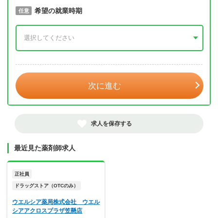
取得予定年
希望の就業時期
必須
任意
年 3月
次に進む
求人を保存する
最近見た薬剤師求人
正社員
ドラッグストア（OTCのみ）
ウエルシア薬局株式会社 ウエル
シアアクロスプラザ笠懸店