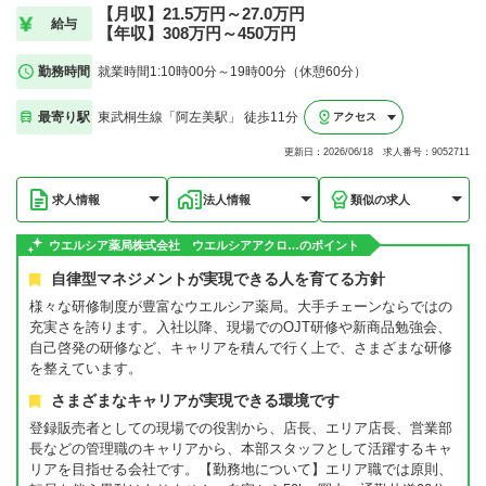
【月収】21.5万円～27.0万円
給与
【年収】308万円～450万円
勤務時間
就業時間1:10時00分～19時00分（休憩60分）
最寄り駅
東武桐生線「阿左美駅」 徒歩11分
アクセス
更新日：2026/06/18 求人番号：9052711
求人情報
法人情報
類似の求人
ウエルシア薬局株式会社 ウエルシアアクロ…のポイント
自律型マネジメントが実現できる人を育てる方針
様々な研修制度が豊富なウエルシア薬局。大手チェーンならではの
充実さを誇ります。入社以降、現場でのOJT研修や新商品勉強会、
自己啓発の研修など、キャリアを積んで行く上で、さまざまな研修
を整えています。
さまざまなキャリアが実現できる環境です
登録販売者としての現場での役割から、店長、エリア店長、営業部
長などの管理職のキャリアから、本部スタッフとして活躍するキャ
リアを目指せる会社です。【勤務地について】エリア職では原則、