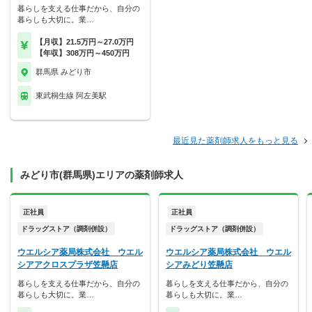
暮らしを支える仕事だから、自分の
暮らしも大切に。業…
【月収】21.5万円～27.0万円
【年収】308万円～450万円
群馬県 みどり市
東武桐生線 阿左美駅
最近見た薬剤師求人をもっと見る
みどり市(群馬県)エリアの薬剤師求人
正社員
正社員
ドラッグストア（調剤併設）
ドラッグストア（調剤併設）
ウエルシア薬局株式会社 ウエル
ウエルシア薬局株式会社 ウエル
シアアクロスプラザ笠懸店
シアみどり笠懸店
暮らしを支える仕事だから、自分の
暮らしを支える仕事だから、自分の
暮らしも大切に。業…
暮らしも大切に。業…