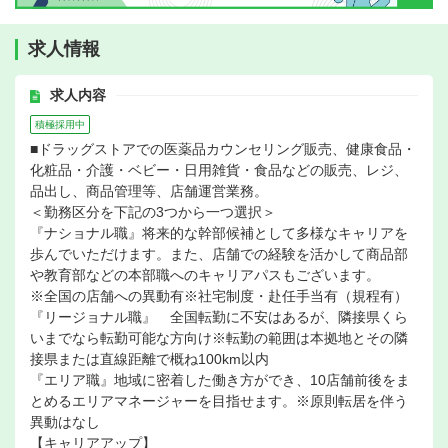
求人情報
求人内容
積極採用中
■ドラッグストアでの医薬品カウンセリング販売、健康食品・
化粧品・介護・ベビー・日用雑貨・食品などの販売、レジ、
品出し、商品管理等、店舗運営業務。
＜勤務区分を下記の3つから一つ選択＞
『ナショナル職』将来的な幹部候補として多様なキャリアを
歩んでいただけます。また、店舗での経験を活かして商品部
や教育部などの本部職へのキャリアパスもございます。
※全国の店舗への異動有※社宅制度・赴任手当有（規程有）
『リージョナル職』 全国転勤に不安はあるが、隣接県くら
いまでなら転勤可能な方向け※転勤の範囲は本拠地とその隣
接県または直線距離で概ね100km以内
『エリア職』地域に密着した働き方ができ、10店舗前後をま
とめるエリアマネージャーを目指せます。※原則転居を伴う
異動はなし
【キャリアアップ】